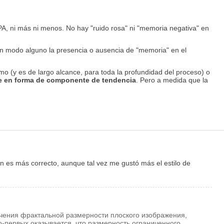
a PA, ni más ni menos. No hay "ruido rosa" ni "memoria negativa" en
 en modo alguno la presencia o ausencia de "memoria" en el
o (y es de largo alcance, para toda la profundidad del proceso) o
e en forma de componente de tendencia
. Pero a medida que la
ón es más correcto, aunque tal vez me gustó más el estilo de
чения фрактальной размерности плоского изображения,
о-первых оказывается, что размерность ограниченного