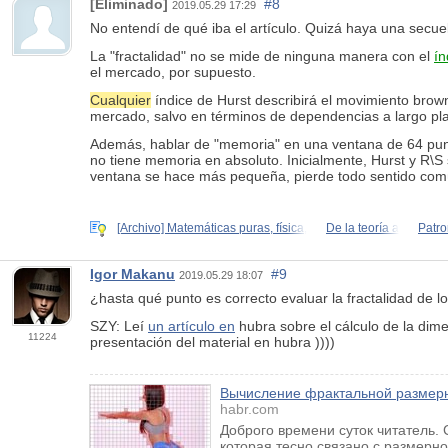
[Eliminado]
#8
2019.05.29 17:29
No entendí de qué iba el artículo. Quizá haya una secuel
La "fractalidad" no se mide de ninguna manera con el
ín
el mercado, por supuesto.
Cualquier
índice de Hurst describirá el movimiento brow
mercado, salvo en términos de dependencias a largo pl
Además, hablar de "memoria" en una ventana de 64 punto
no tiene memoria en absoluto. Inicialmente, Hurst y R\S
ventana se hace más pequeña, pierde todo sentido comú
[Archivo] Matemáticas puras, física,
De la teoría a
Patro
Igor Makanu
#9
2019.05.29 18:07
¿hasta qué punto es correcto evaluar la fractalidad de lo
SZY: Leí
un artículo en
hubra sobre el cálculo de la dime
11224
presentación del material en hubra ))))
Вычисление фрактальной размерн
habr.com
Доброго времени суток читатель.
которая тесно связано с размерн