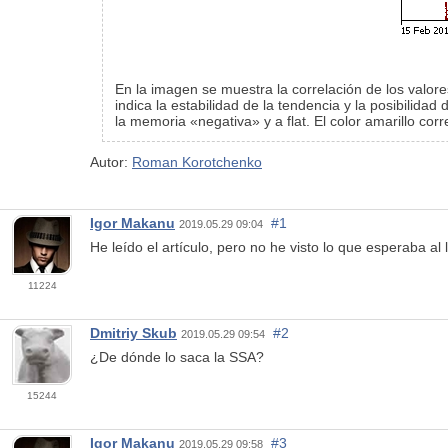
En la imagen se muestra la correlación de los valores
indica la estabilidad de la tendencia y la posibilidad
la memoria «negativa» y a flat. El color amarillo co
Autor:
Roman Korotchenko
Igor Makanu
#1
2019.05.29 09:04
He leído el artículo, pero no he visto lo que esperaba al l
11224
Dmitriy Skub
#2
2019.05.29 09:54
¿De dónde lo saca la SSA?
15244
Igor Makanu
#3
2019.05.29 09:58