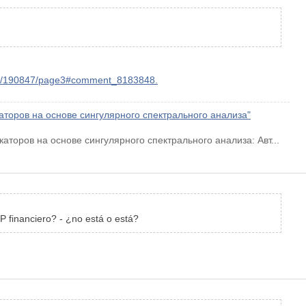
um/190847/page3#comment_8183848.
оров на основе сингулярного спектрального анализа"
оров на основе сингулярного спектрального анализа: Авт...
 BP financiero? - ¿no está o está?