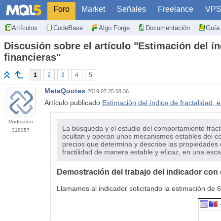
Foro
Market
Señales
Freelance
VP
Artículos
CodeBase
Algo Forge
Documentación
Guía 
Discusión sobre el artículo "Estimación del ín
financieras"
1
2
3
4
5
MetaQuotes
2019.07.25 08:36
Artículo publicado
Estimación del índice de fractalidad, 
Moderador
La búsqueda y el estudio del comportamiento fract
318057
ocultan y operan unos mecanismos estables del com
precios que determina y describe las propiedades e
fractilidad de manera estable y eficaz, en una esca
Demostración del trabajo del indicador con 
Llamamos al indicador solicitando la estimación de 60