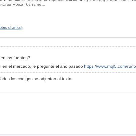
стве может быть не...
bre el artículo
 en las fuentes?
or en el mercado, le pregunté el año pasado
https://www.mql5.com/ru
Todos los códigos se adjuntan al texto.