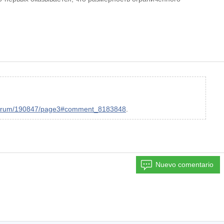
/forum/190847/page3#comment_8183848
.
Nuevo comentario