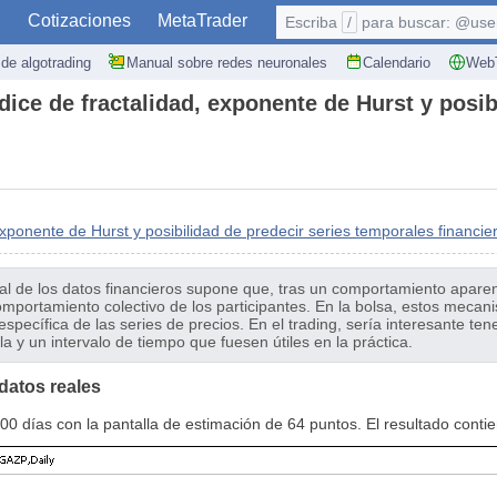
S
Cotizaciones
MetaTrader
Escriba
/
para buscar: @user,
de algotrading
Manual sobre redes neuronales
Calendario
WebT
dice de fractalidad, exponente de Hurst y posi
exponente de Hurst y posibilidad de predecir series temporales financie
al de los datos financieros supone que, tras un comportamiento apare
portamiento colectivo de los participantes. En la bolsa, estos mecan
specífica de las series de precios. En el trading, sería interesante te
la y un intervalo de tiempo que fuesen útiles en la práctica.
datos reales
0 días con la pantalla de estimación de 64 puntos. El resultado contiene