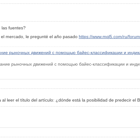
 las fuentes?
n el mercado, le pregunté el año pasado
https://www.mql5.com/ru/for
ние рыночных движений с помощью байес-классификации и индикат
ание рыночных движений с помощью байес-классификации и индикат
 al leer el título del artículo: ¿dónde está la posibilidad de predecir el