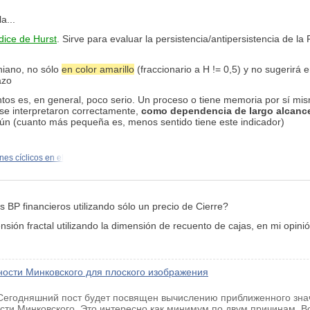
a...
dice de Hurst
. Sirve para evaluar la persistencia/antipersistencia de l
niano, no sólo
en color amarillo
(fraccionario a H != 0,5) y no sugerirá
azo
s es, en general, poco serio. Un proceso o tiene memoria por sí mism
 se interpretaron correctamente,
como dependencia de largo alcanc
n (cuanto más pequeña es, menos sentido tiene este indicador)
nes cíclicos en el
s BP financieros utilizando sólo un precio de Cierre?
nsión fractal utilizando la dimensión de recuento de cajas, en mi opini
ости Минковского для плоского изображения
 Сегодняшний пост будет посвящен вычислению приближенного зна
ости Минковского. Это интересно как минимум по двум причинам. В