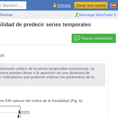
 $symbol, ...
Entrada
Crear una cuenta
erminal
Descargar MetaTrader 5
bilidad de predecir series temporales
Nuevo comentario
ras
:
ntemente caótico de la series temporales económicas, se
ismos pueden llevar a la aparición de una dinámica de
ner indicadores que pudieran estimar los parámetros de la
 536 valores del índice de la fractalidad (Fig. 6).