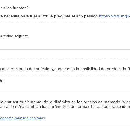
 en las fuentes?
 necesita para ir al autor, le pregunté el año pasado
https://www.mq
 archivo adjunto.
 al leer el título del artículo: ¿dónde está la posibilidad de predecir la
da.
la estructura elemental de la dinámica de los precios de mercado (a di
ariable (sólo cambian los parámetros de forma). La estructura se identifi
Asesores comerciales y robots