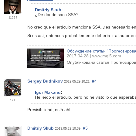
Dmitriy Skub
:
¿De dónde saco SSA?
11224
No creo que el artículo menciona SSA, ¿es necesario en
Si es así, entonces probablemente debería ir al autor e
Обсуждение статьи "Прогнозирова
2017.04.28
www.mql5.com
Опубликована статья Прогнозиров
Sergey Budnikov
#4
2019.05.29 10:21
Igor Makanu
:
He leído el artículo, pero no he visto lo que esperaba
121
Previsibilidad, está ahí.
Dmitriy Skub
#5
2019.05.29 10:39