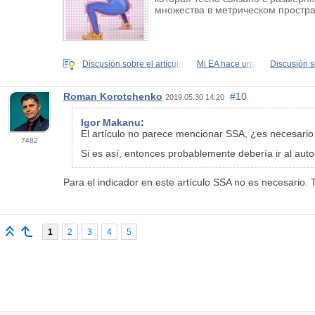
множества в метрическом простран
Discusión sobre el artículo
Mi EA hace una
Discusión so
Roman Korotchenko
#10
2019.05.30 14:20
Igor Makanu
:
El artículo no parece mencionar SSA, ¿es necesario
7482
Si es así, entonces probablemente debería ir al aut
Para el indicador en este artículo SSA no es necesario. 
1
2
3
4
5