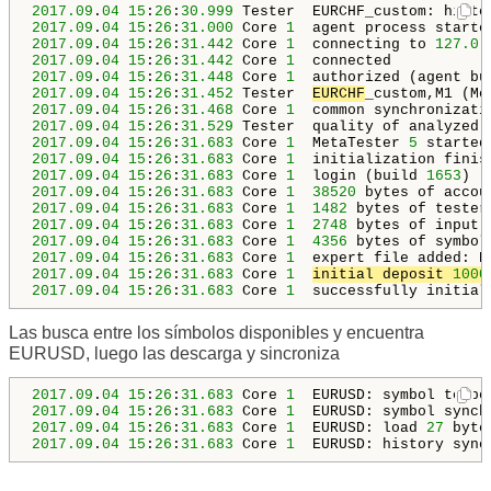
2017.09
.
04
15
:
26
:
30.999
 Tester  EURCHF_custom: histo
2017.09
.
04
15
:
26
:
31.000
 Core 
1
2017.09
.
04
15
:
26
:
31.442
 Core 
1
  connecting to 
127.0
.
2017.09
.
04
15
:
26
:
31.442
 Core 
1
2017.09
.
04
15
:
26
:
31.448
 Core 
1
  authorized (agent bu
2017.09
.
04
15
:
26
:
31.452
 Tester  
EURCHF
_custom,M1 (Me
2017.09
.
04
15
:
26
:
31.468
 Core 
1
2017.09
.
04
15
:
26
:
31.529
 Tester  quality of analyzed 
2017.09
.
04
15
:
26
:
31.683
 Core 
1
  MetaTester 
5
 started
2017.09
.
04
15
:
26
:
31.683
 Core 
1
2017.09
.
04
15
:
26
:
31.683
 Core 
1
  login (build 
1653
2017.09
.
04
15
:
26
:
31.683
 Core 
1
38520
2017.09
.
04
15
:
26
:
31.683
 Core 
1
1482
2017.09
.
04
15
:
26
:
31.683
 Core 
1
2748
2017.09
.
04
15
:
26
:
31.683
 Core 
1
4356
2017.09
.
04
15
:
26
:
31.683
 Core 
1
  expert file added: E
2017.09
.
04
15
:
26
:
31.683
 Core 
1
initial deposit 
1000
2017.09
.
04
15
:
26
:
31.683
 Core 
1
  successfully initial
Las busca entre los símbolos disponibles y encuentra
EURUSD, luego las descarga y sincroniza
2017.09
.
04
15
:
26
:
31.683
 Core 
1
2017.09
.
04
15
:
26
:
31.683
 Core 
1
  EURUSD: symbol synch
2017.09
.
04
15
:
26
:
31.683
 Core 
1
  EURUSD: load 
27
 byte
2017.09
.
04
15
:
26
:
31.683
 Core 
1
  EURUSD: history sync