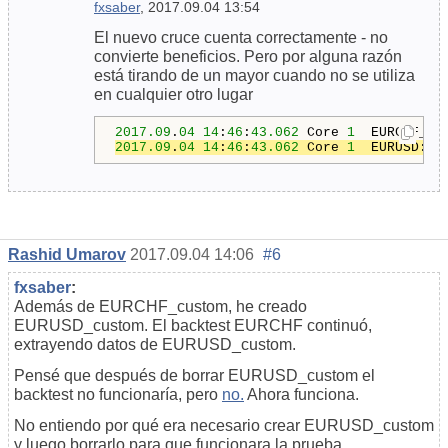
fxsaber
, 2017.09.04 13:54
El nuevo cruce cuenta correctamente - no
convierte beneficios. Pero por alguna razón
está tirando de un mayor cuando no se utiliza
en cualquier otro lugar
2017.09
.
04
14
:
46
:
43.062
 Core 
1
  EURCHF_cu
2017.09
.
04
14
:
46
:
43.062
 Core 
1
  EURUSD: g
Rashid Umarov
2017.09.04 14:06
#6
fxsaber
:
Además de EURCHF_custom, he creado
EURUSD_custom. El backtest EURCHF continuó,
extrayendo datos de EURUSD_custom.
Pensé que después de borrar EURUSD_custom el
backtest no funcionaría, pero
no.
Ahora funciona.
No entiendo por qué era necesario crear EURUSD_custom
y luego borrarlo para que funcionara la prueba.