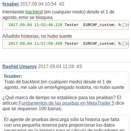
fxsaber
2017.09.04 10:54
#2
Intentando
backtest
(en cualquier modo) desde el 1 de
agosto, error se bloquea
2017.09
.
04
11
:
52
:
40.139
 Tester  EURCHF_custom: histo
Añadido historias, no hubo suerte
2017.09
.
04
11
:
57
:
50.498
 Tester  EURCHF_custom: histo
Rashid Umarov
2017.09.04 11:28
#3
fxsaber
:
Trato de backtest (en cualquier modo) desde el 1 de
agosto, me sale un errorAgregado historia, no hubo suerte
¿Qué marco de tiempo se establece para las pruebas? El
artículo
Fundamentos de las pruebas en MetaTrader 5
dice
que se requieren 100 barras:
El agente de pruebas descarga sólo la historia que falta
con una pequeña reserva para proporcionar los datos
necesarios en la historia para el cálculo de indicadores en