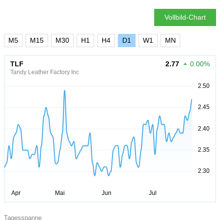
Vollbild-Chart
M5
M15
M30
H1
H4
D1
W1
MN
TLF
2.77
0.00%
Tandy Leather Factory Inc
Tagesspanne