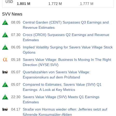
USD
1.801 M
1.772 M
1.777 M
SVV News
08.05
Central Garden (CENT) Surpasses Q3 Earnings and
Revenue Estimates
07.30
Crocs (CROX) Surpasses Q2 Earnings and Revenue
Estimates
06.05
Implied Volatility Surging for Savers Value Village Stock
Options
05.18
Savers Value Village: Business Is Moving In The Right
Direction (NYSE:SVV)
05.07
Quartalszahlen von Savers Value Village:
Expansionskurs auf dem Prüfstand
05.07
Compared to Estimates, Savers Value (SVV) Q1
Earnings: A Look at Key Metrics
22:30
Savers Value Village (SVV) Meets Q1 Earnings
Estimates
04.17
Straße von Hormus wieder offen: Jefferies setzt auf
führende Konsumgüter-Aktien