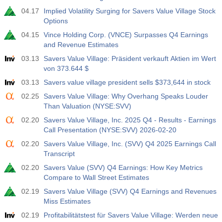
04.17
Implied Volatility Surging for Savers Value Village Stock
Options
04.15
Vince Holding Corp. (VNCE) Surpasses Q4 Earnings
and Revenue Estimates
03.13
Savers Value Village: Präsident verkauft Aktien im Wert
von 373.644 $
03.13
Savers value village president sells $373,644 in stock
02.25
Savers Value Village: Why Overhang Speaks Louder
Than Valuation (NYSE:SVV)
02.20
Savers Value Village, Inc. 2025 Q4 - Results - Earnings
Call Presentation (NYSE:SVV) 2026-02-20
02.20
Savers Value Village, Inc. (SVV) Q4 2025 Earnings Call
Transcript
02.20
Savers Value (SVV) Q4 Earnings: How Key Metrics
Compare to Wall Street Estimates
02.19
Savers Value Village (SVV) Q4 Earnings and Revenues
Miss Estimates
02.19
Profitabilitätstest für Savers Value Village: Werden neue