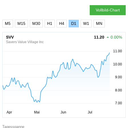
Vollbild-Chart
M5
M15
M30
H1
H4
D1
W1
MN
SVV
11.20
0.00%
Savers Value Village Inc
Tagesspanne