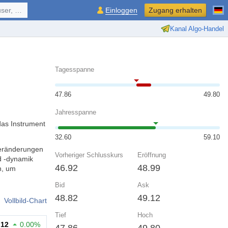
ol, ...
Einloggen
Zugang erhalten
Kanal Algo-Handel
Tagesspanne
47.86
49.80
Jahresspanne
das Instrument
32.60
59.10
veränderungen
Vorheriger Schlusskurs
Eröffnung
d -dynamik
46.92
48.99
n, um
Bid
Ask
48.82
49.12
Vollbild-Chart
Tief
Hoch
.12
0.00%