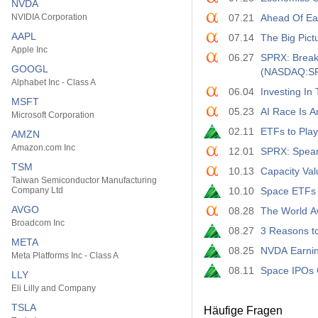
NVDA
NVIDIA Corporation
07.21
Ahead Of Ear
AAPL
07.14
The Big Pictu
Apple Inc
06.27
SPRX: Break
GOOGL
(NASDAQ:S
Alphabet Inc - Class A
06.04
Investing I
MSFT
05.23
AI Race Is A
Microsoft Corporation
02.11
ETFs to Play
AMZN
Amazon.com Inc
12.01
SPRX: Spear
TSM
10.13
Capacity Val
Taiwan Semiconductor Manufacturing
Company Ltd
10.10
Space ETFs P
AVGO
08.28
The World Aw
Broadcom Inc
08.27
3 Reasons t
META
08.25
NVDA Earnin
Meta Platforms Inc - Class A
08.11
Space IPOs 
LLY
Eli Lilly and Company
TSLA
Häufige Fragen