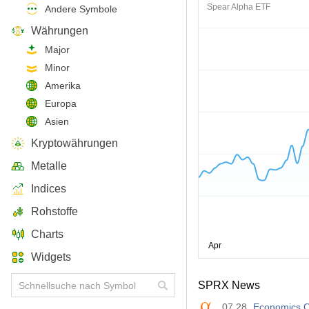
Spear Alpha ETF
Andere Symbole
Währungen
Major
Minor
Amerika
Europa
Asien
Kryptowährungen
Metalle
Indices
Rohstoffe
Charts
Widgets
SPRX News
07.28
Economics O