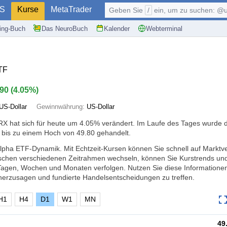
S
Kurse
MetaTrader
Geben Sie
/
ein, um zu suchen: @user, $symb
ding-Buch
Das NeuroBuch
Kalender
Webterminal
TF
.90
(
4.05%
)
US-Dollar
Gewinnwährung:
US-Dollar
X hat sich für heute um
4.05%
verändert. Im Laufe des Tages wurde 
 bis zu einem Hoch von 49.80 gehandelt.
Alpha ETF-Dynamik. Mit Echtzeit-Kursen können Sie schnell auf Markt
ischen verschiedenen Zeitrahmen wechseln, können Sie Kurstrends un
Tagen, Wochen und Monaten verfolgen. Nutzen Sie diese Informatione
erzusagen und fundierte Handelsentscheidungen zu treffen.
H1
H4
D1
W1
MN
49