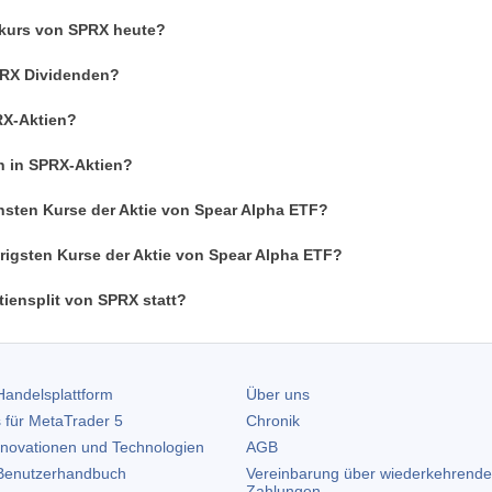
enkurs von SPRX heute?
SPRX Dividenden?
RX-Aktien?
n in SPRX-Aktien?
hsten Kurse der Aktie von Spear Alpha ETF?
rigsten Kurse der Aktie von Spear Alpha ETF?
iensplit von SPRX statt?
andelsplattform
Über uns
 für
MetaTrader 5
Chronik
nnovationen und Technologien
AGB
enutzerhandbuch
Vereinbarung über wiederkehrende
Zahlungen