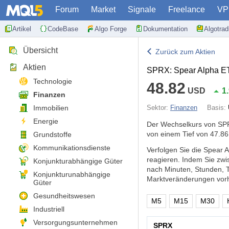
Forum
Market
Signale
Freelance
VP
Artikel
CodeBase
Algo Forge
Dokumentation
Algotra
Übersicht
Zurück zum Aktien
Aktien
SPRX: Spear Alpha E
Technologie
48.82
USD
1
Finanzen
Immobilien
Sektor:
Finanzen
Basis:
Energie
Der Wechselkurs von SPR
von einem Tief von 47.86
Grundstoffe
Kommunikationsdienste
Verfolgen Sie die Spear 
reagieren. Indem Sie zw
Konjunkturabhängige Güter
nach Minuten, Stunden, 
Konjunkturunabhängige
Marktveränderungen vorh
Güter
Gesundheitswesen
M5
M15
M30
Industriell
Versorgungsunternehmen
SPRX