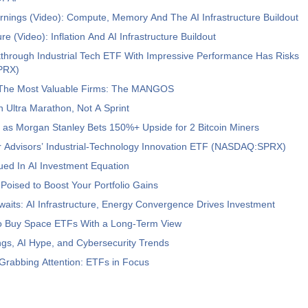
nings (Video): Compute, Memory And The AI Infrastructure Buildout
re (Video): Inflation And AI Infrastructure Buildout
through Industrial Tech ETF With Impressive Performance Has Risks
PRX)
n The Most Valuable Firms: The MANGOS
n Ultra Marathon, Not A Sprint
 as Morgan Stanley Bets 150%+ Upside for 2 Bitcoin Miners
 Advisors’ Industrial-Technology Innovation ETF (NASDAQ:SPRX)
ued In AI Investment Equation
oised to Boost Your Portfolio Gains
aits: AI Infrastructure, Energy Convergence Drives Investment
o Buy Space ETFs With a Long-Term View
gs, AI Hype, and Cybersecurity Trends
Grabbing Attention: ETFs in Focus