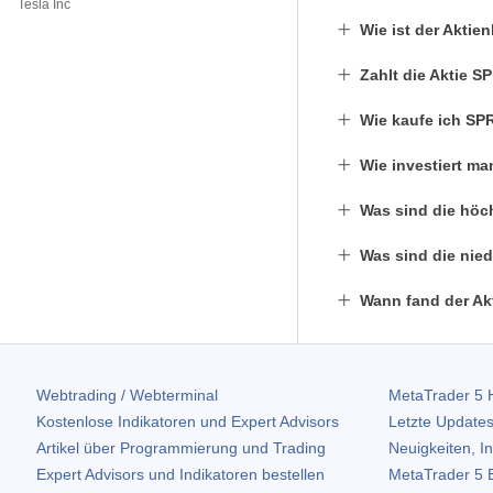
Tesla Inc
Wie ist der Akti
Zahlt die Aktie 
Wie kaufe ich SP
Wie investiert ma
Was sind die höc
Was sind die nied
Wann fand der Akt
Webtrading / Webterminal
MetaTrader 5
H
Kostenlose Indikatoren und Expert Advisors
Letzte Updates
Artikel über Programmierung und Trading
Neuigkeiten, I
Expert Advisors und Indikatoren bestellen
MetaTrader 5
B