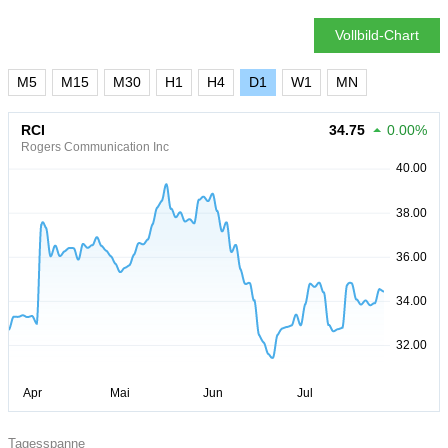
Vollbild-Chart
M5
M15
M30
H1
H4
D1
W1
MN
RCI
34.75
0.00%
Rogers Communication Inc
Tagesspanne