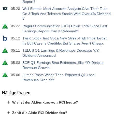
Report?
05.28
Wall Street's Most Accurate Analysts Give Their Take
On 3 Tech And Telecom Stocks With Over 4% Dividend
Y
05.22
Rogers Communication (RCI) Down 1.9% Since Last
Earnings Report: Can It Rebound?
05.12
Twilio Stock Just Got a New Street-High Price Target.
Its Bull Case Is Credible, But Shares Aren’t Cheap.
05.11
TELUS Q1 Earnings & Revenues Decrease Y/Y,
Dividend Announced
05.08
BCE Q1 Earnings Beat Estimates, Slip Y/Y Despite
Revenue Growth
05.06
Lumen Posts Wider-Than-Expected Q1 Loss,
Revenues Drop Y/Y
Häufige Fragen
Wie ist der Aktienkurs von RCI heute?
Zahlt die Aktie RCI Dividenden?