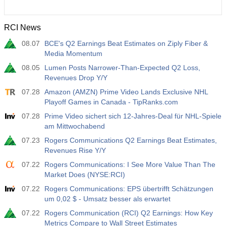
RCI News
08.07
BCE's Q2 Earnings Beat Estimates on Ziply Fiber &
Media Momentum
08.05
Lumen Posts Narrower-Than-Expected Q2 Loss,
Revenues Drop Y/Y
07.28
Amazon (AMZN) Prime Video Lands Exclusive NHL
Playoff Games in Canada - TipRanks.com
07.28
Prime Video sichert sich 12-Jahres-Deal für NHL-Spiele
am Mittwochabend
07.23
Rogers Communications Q2 Earnings Beat Estimates,
Revenues Rise Y/Y
07.22
Rogers Communications: I See More Value Than The
Market Does (NYSE:RCI)
07.22
Rogers Communications: EPS übertrifft Schätzungen
um 0,02 $ - Umsatz besser als erwartet
07.22
Rogers Communication (RCI) Q2 Earnings: How Key
Metrics Compare to Wall Street Estimates