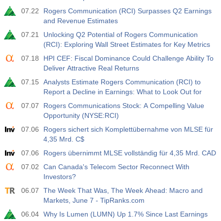
07.22
Rogers Communication (RCI) Surpasses Q2 Earnings
and Revenue Estimates
07.21
Unlocking Q2 Potential of Rogers Communication
(RCI): Exploring Wall Street Estimates for Key Metrics
07.18
HPI CEF: Fiscal Dominance Could Challenge Ability To
Deliver Attractive Real Returns
07.15
Analysts Estimate Rogers Communication (RCI) to
Report a Decline in Earnings: What to Look Out for
07.07
Rogers Communications Stock: A Compelling Value
Opportunity (NYSE:RCI)
07.06
Rogers sichert sich Komplettübernahme von MLSE für
4,35 Mrd. C$
07.06
Rogers übernimmt MLSE vollständig für 4,35 Mrd. CAD
07.02
Can Canada's Telecom Sector Reconnect With
Investors?
06.07
The Week That Was, The Week Ahead: Macro and
Markets, June 7 - TipRanks.com
06.04
Why Is Lumen (LUMN) Up 1.7% Since Last Earnings