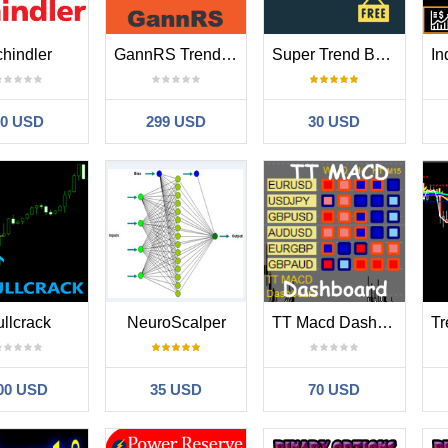
hindler
GannRS Trend Scalper
Super Trend Button
80 USD
299 USD
30 USD
llcrack
NeuroScalper
TT Macd Dashboard
00 USD
35 USD
70 USD