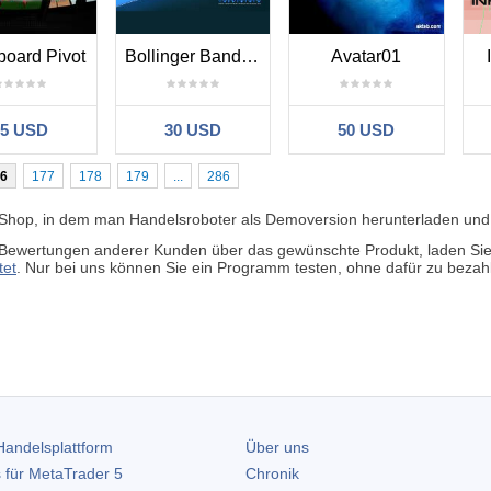
oard Pivot
Bollinger Bands MT4
Avatar01
35 USD
30 USD
50 USD
6
177
178
179
...
286
 Shop, in dem man Handelsroboter als Demoversion herunterladen und 
Bewertungen anderer Kunden über das gewünschte Produkt, laden Sie e
tet
. Nur bei uns können Sie ein Programm testen, ohne dafür zu bezah
andelsplattform
Über uns
 für
MetaTrader 5
Chronik