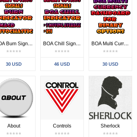
BOA Burn Signals Indicator MT4
BOA Chill Signals Indicator MT4
BOA Multi Currency Dashboard MT4
30 USD
46 USD
30 USD
About
Controls
Sherlock