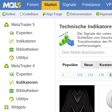
Forum
Market
Signale
Freelance
VP
Artikel
CodeBase
Algo Forge
Dokumentation
Algotra
MetaTrader 5
Technische Indikatore
Experten
Die Signale der unten
Schließen von Geschä
Indikatoren
Transformation der Pr
vorherzusagen.
Bibliotheken
Utilitys
Populäre
Neue
Kosten
MetaTrader 4
Experten
1
...
173
174
175
1
Indikatoren
Bibliotheken
Utilitys
Widgets