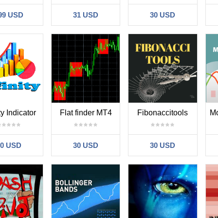
99 USD
31 USD
30 USD
ty Indicator
Flat finder MT4
Fibonaccitools
30 USD
30 USD
30 USD