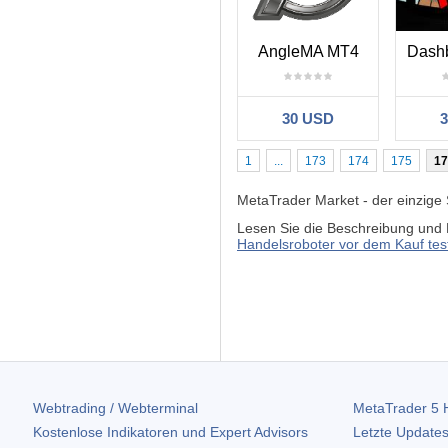
AngleMA MT4
Dashb
30 USD
1
...
173
174
175
17
MetaTrader Market - der einzige
Lesen Sie die Beschreibung und 
Handelsroboter vor dem Kauf tes
Webtrading / Webterminal
MetaTrader 5
H
Kostenlose Indikatoren und Expert Advisors
Letzte Updates