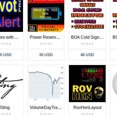
Pivot pro with Alert
Power Reserve MT4
BOA Cold Signals Indicator MT4
30 USD
30 USD
46 USD
Sting
VolumeDayTrader
RovHenLayout