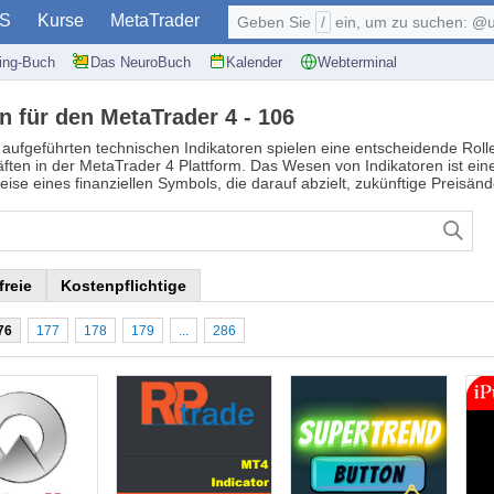
S
Kurse
MetaTrader
Geben Sie
/
ein, um zu suchen: @user, $symb
ding-Buch
Das NeuroBuch
Kalender
Webterminal
n für den MetaTrader 4 - 106
 aufgeführten technischen Indikatoren spielen eine entscheidende Rol
ften in der MetaTrader 4 Plattform. Das Wesen von Indikatoren ist ei
eise eines finanziellen Symbols, die darauf abzielt, zukünftige Preisä
freie
Kostenpflichtige
76
177
178
179
...
286