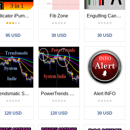
Indicator iPump for MT4
Fib Zone
Engulfing Candle With Bollingerbands
95 USD
30 USD
30 USD
Trendsmatic System Indie
PowerTrends System Indie
Alert INFO
120 USD
120 USD
30 USD