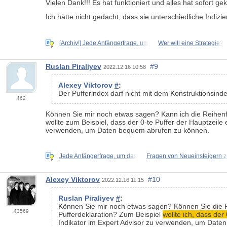
Vielen Dank!!! Es hat funktioniert und alles hat sofort gek
Ich hätte nicht gedacht, dass sie unterschiedliche Indizi
[Archiv!] Jede Anfängerfrage, um
Wer will eine Strategie?
Ruslan Piraliyev
#9
2022.12.16 10:58
Alexey Viktorov
#
:
Der Pufferindex darf nicht mit dem Konstruktionsind
462
Können Sie mir noch etwas sagen? Kann ich die Reihenfo
wollte zum Beispiel, dass der 0-te Puffer der Hauptzeile e
verwenden, um Daten bequem abrufen zu können.
Jede Anfängerfrage, um das
Fragen von Neueinsteigern 
Alexey Viktorov
#10
2022.12.16 11:15
Ruslan Piraliyev
#
:
Können Sie mir noch etwas sagen? Können Sie die Re
43569
Pufferdeklaration? Zum Beispiel
wollte ich, dass der
Indikator im Expert Advisor zu verwenden, um Date