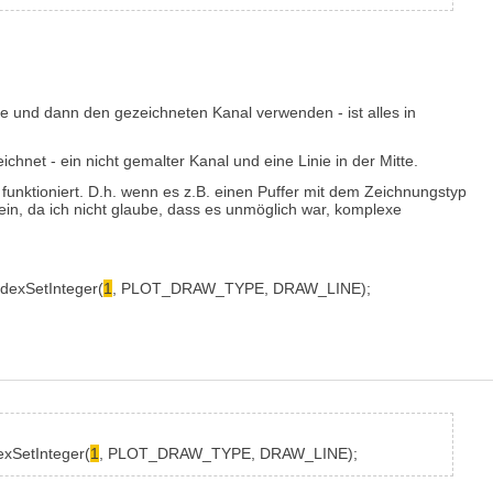
nie und dann den gezeichneten Kanal verwenden - ist alles in
eichnet - ein nicht gemalter Kanal und eine Linie in der Mitte.
unktioniert. D.h. wenn es z.B. einen Puffer mit dem Zeichnungstyp
sein, da ich nicht glaube, dass es unmöglich war, komplexe
ndexSetInteger
(
1
, PLOT_DRAW_TYPE, DRAW_LINE)
;
exSetInteger
(
1
, PLOT_DRAW_TYPE, DRAW_LINE)
;