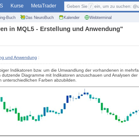
S
Kurse
MetaTrader
Geben Sie
/
ein, um zu suchen: @user, $symb
ding-Buch
Das NeuroBuch
Kalender
Webterminal
oren in MQL5 - Erstellung und Anwendung"
lung und Anwendung
:
rbiger Indikatoren bzw. um die Umwandlung der vorhandenen in mehrfar
ch dutzende Diagramme mit Indikatoren anzuschauen und Analysen der O
in unterschiedlichen Farben abzubilden.