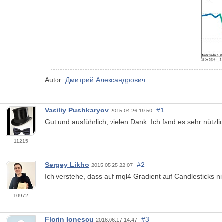
Autor:
Дмитрий Александрович
Vasiliy Pushkaryov
#1
2015.04.26 19:50
Gut und ausführlich, vielen Dank. Ich fand es sehr nützli
11215
Sergey Likho
#2
2015.05.25 22:07
Ich verstehe, dass auf mql4 Gradient auf Candlesticks n
10972
Florin Ionescu
#3
2016.06.17 14:47