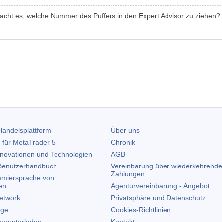
macht es, welche Nummer des Puffers in den Expert Advisor zu ziehen?
andelsplattform
Über uns
 für
MetaTrader 5
Chronik
nnovationen und Technologien
AGB
enutzerhandbuch
Vereinbarung über wiederkehrende
Zahlungen
miersprache von
en
Agenturvereinbarung - Angebot
etwork
Privatsphäre und Datenschutz
rge
Cookies-Richtlinien
erunterladen
Kontakt