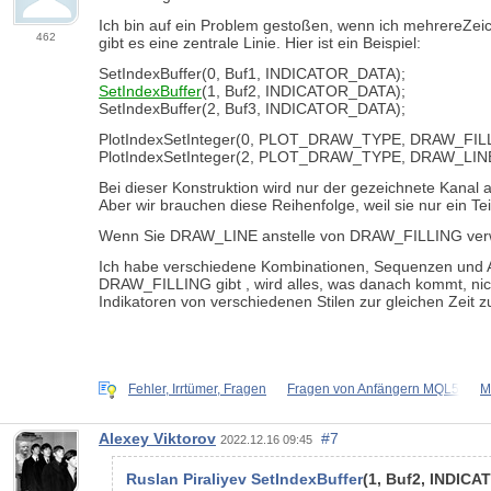
Ich bin auf ein Problem gestoßen, wenn ich mehrere
Zeic
462
gibt es eine zentrale Linie. Hier ist ein Beispiel:
SetIndexBuffer
(
0
,
Buf1
,
INDICATOR_DATA
)
;
SetIndexBuffer
(
1
,
Buf2
,
INDICATOR_DATA
)
;
SetIndexBuffer
(
2
,
Buf3
,
INDICATOR_DATA
);
PlotIndexSetInteger
(
0
,
PLOT_DRAW_TYPE
,
DRAW_FIL
PlotIndexSetInteger
(2, PLOT_DRAW_TYPE, DRAW_LINE
Bei dieser Konstruktion wird nur der gezeichnete Kanal 
Aber wir brauchen diese Reihenfolge, weil sie nur ein Teil
Wenn Sie
DRAW_LINE
anstelle von
DRAW_FILLING
ve
Ich habe verschiedene Kombinationen, Sequenzen und Anz
DRAW_FILLING
gibt
, wird alles, was danach kommt, nic
Indikatoren von verschiedenen Stilen zur gleichen Zeit z
Fehler, Irrtümer, Fragen
Fragen von Anfängern MQL5
M
Alexey Viktorov
#7
2022.12.16 09:45
Ruslan Piraliyev SetIndexBuffer
(
1
,
Buf2
,
INDICA