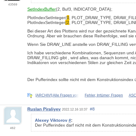
43569
SetIndexBuffer
(
2
,
Buf3
,
INDICATOR_DATA
);
PlotIndexSetInteger
(
0
,
PLOT_DRAW_TYPE
,
DRAW_FIL
PlotIndexSetInteger
(2
, PLOT_DRAW_TYPE, DRAW_LINE
Bei dieser Art des Plottens wird nur der gezeichnete Kan
Ordnung. Aber wir brauchen diese Reihenfolge, weil sie nu
Wenn Sie
DRAW_LINE
anstelle von
DRAW_FILLING
ve
Ich habe verschiedene Kombinationen, Sequenzen und Anz
DRAW_FILLING
gibt
, wird alles, was danach kommt, nic
Indikatoren von verschiedenen Stilen zur gleichen Zeit z
Der Pufferindex sollte nicht mit dem Konstruktionsindex
[ARCHIV!] Alle Fragen von
Fehler, Irrtümer, Fragen
ASC
Ruslan Piraliyev
#8
2022.12.16 10:37
Alexey Viktorov
#
:
Der Pufferindex darf nicht mit dem Konstruktionsind
462