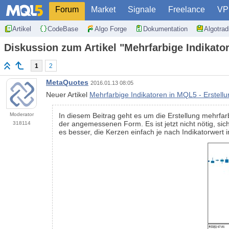
Forum
Market
Signale
Freelance
VP
Artikel
CodeBase
Algo Forge
Dokumentation
Algotra
Diskussion zum Artikel "Mehrfarbige Indikat
1
2
MetaQuotes
2016.01.13 08:05
Neuer Artikel
Mehrfarbige Indikatoren in MQL5 - Erstel
Moderator
In diesem Beitrag geht es um die Erstellung mehrfa
der angemessenen Form. Es ist jetzt nicht nötig, si
318114
es besser, die Kerzen einfach je nach Indikatorwert 