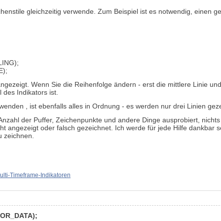
henstile
gleichzeitig
verwende. Zum Beispiel ist es notwendig, einen ge
LING
)
;
);
angezeigt. Wenn Sie die Reihenfolge ändern - erst die mittlere Linie u
 des Indikators ist.
rwenden
, ist ebenfalls alles in Ordnung - es werden nur drei Linien gez
ahl der Puffer, Zeichenpunkte und andere Dinge ausprobiert, nichts f
ht angezeigt oder falsch gezeichnet. Ich werde für jede Hilfe dankbar 
u zeichnen.
ulti-Timeframe-Indikatoren
TOR_DATA
)
;