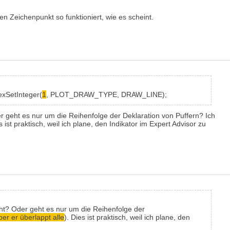
en Zeichenpunkt so funktioniert, wie es scheint.
exSetInteger
(
1
, PLOT_DRAW_TYPE, DRAW_LINE)
;
 geht es nur um die Reihenfolge der Deklaration von Puffern? Ich
 ist praktisch, weil ich plane, den Indikator im Expert Advisor zu
ht? Oder geht es nur um die Reihenfolge der
ber er überlappt alle
). Dies ist praktisch, weil ich plane, den