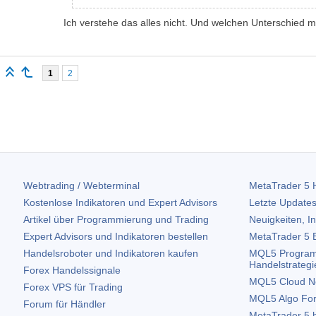
Ich verstehe das alles nicht. Und welchen Unterschied 
1
2
Webtrading / Webterminal
MetaTrader 5
H
Kostenlose Indikatoren und Expert Advisors
Letzte Updates
Artikel über Programmierung und Trading
Neuigkeiten, I
Expert Advisors und Indikatoren bestellen
MetaTrader 5
B
Handelsroboter und Indikatoren kaufen
MQL5 Program
Handelstrategi
Forex Handelssignale
MQL5 Cloud N
Forex VPS für Trading
MQL5 Algo Fo
Forum für Händler
MetaTrader 5
h