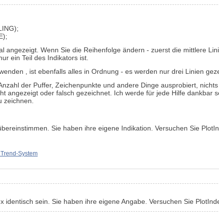
LING
)
;
);
al angezeigt. Wenn Sie die Reihenfolge ändern - zuerst die mittlere Li
r ein Teil des Indikators ist.
rwenden
, ist ebenfalls alles in Ordnung - es werden nur drei Linien gez
ahl der Puffer, Zeichenpunkte und andere Dinge ausprobiert, nichts f
ht angezeigt oder falsch gezeichnet. Ich werde für jede Hilfe dankbar 
u zeichnen.
 übereinstimmen. Sie haben ihre eigene Indikation. Versuchen Sie
PlotI
Trend-System
ex identisch sein. Sie haben ihre eigene Angabe. Versuchen Sie
PlotInd