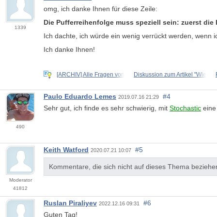
omg, ich danke Ihnen für diese Zeile:
Die Pufferreihenfolge muss speziell sein: zuerst die
1339
Ich dachte, ich würde ein wenig verrückt werden, wenn ic
Ich danke Ihnen!
[ARCHIV] Alle Fragen von
Diskussion zum Artikel "Wie
Paulo Eduardo Lemes
#4
2019.07.16 21:29
Sehr gut, ich finde es sehr schwierig, mit
Stochastic
eine 
490
Keith Watford
#5
2020.07.21 10:07
Kommentare, die sich nicht auf dieses Thema beziehen
Moderator
41812
Ruslan Piraliyev
#6
2022.12.16 09:31
Guten Tag!