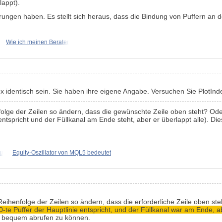
lappt).
erungen haben. Es stellt sich heraus, dass die Bindung von Puffern an d
Wie ich meinen Berater
ex identisch sein. Sie haben ihre eigene Angabe. Versuchen Sie
PlotInd
lge der Zeilen so ändern, dass die gewünschte Zeile oben steht? Oder
ntspricht und der Füllkanal am Ende steht, aber er überlappt alle). Dies
zu
Equity-Oszillator von MQL5 bedeutet
ihenfolge der Zeilen so ändern, dass die erforderliche Zeile oben ste
 0-te Puffer der Hauptlinie entspricht, und der Füllkanal war am Ende, a
n bequem abrufen zu können.