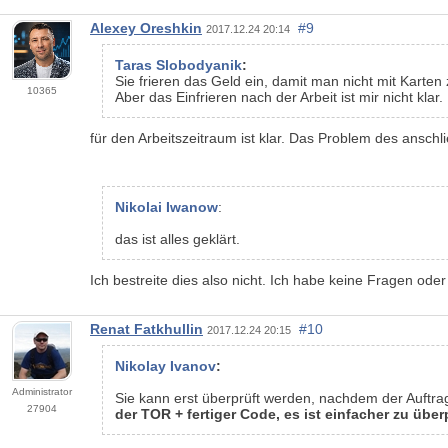
Alexey Oreshkin
#9
2017.12.24 20:14
Taras Slobodyanik
:
Sie frieren das Geld ein, damit man nicht mit Karten
10365
Aber das Einfrieren nach der Arbeit ist mir nicht klar.
für den Arbeitszeitraum ist klar. Das Problem des anschl
Nikolai Iwanow
:
das ist alles geklärt.
Ich bestreite dies also nicht. Ich habe keine Fragen ode
Renat Fatkhullin
#10
2017.12.24 20:15
Nikolay Ivanov
:
Administrator
Sie kann erst überprüft werden, nachdem der Auftra
27904
der TOR + fertiger Code, es ist einfacher zu üb