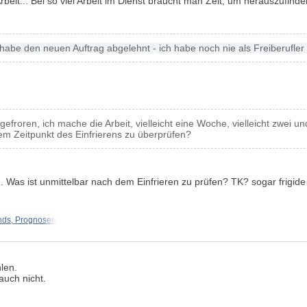
rbeit... Bei so viel Arbeit im Dienst braucht man Zeit, um herauszufind
 habe den neuen Auftrag abgelehnt - ich habe noch nie als Freiberufler
roren, ich mache die Arbeit, vielleicht eine Woche, vielleicht zwei un
dem Zeitpunkt des Einfrierens zu überprüfen?
 Was ist unmittelbar nach dem Einfrieren zu prüfen? TK? sogar frigide
nds, Prognosen
hlen.
auch nicht.