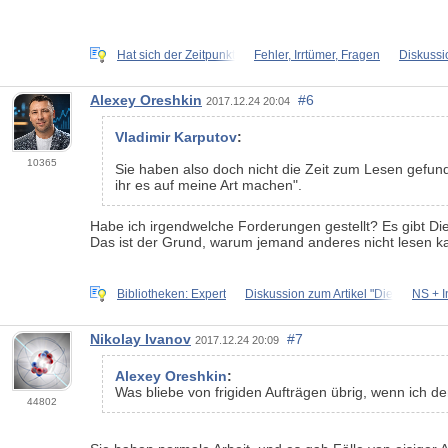
Hat sich der Zeitpunkt
Fehler, Irrtümer, Fragen
Diskussi
Alexey Oreshkin
#6
2017.12.24 20:04
Vladimir Karputov
:
10365
Sie haben also doch nicht die Zeit zum Lesen gefunden
ihr es auf meine Art machen".
Habe ich irgendwelche Forderungen gestellt? Es gibt Dienst
Das ist der Grund, warum jemand anderes nicht lesen k
Bibliotheken: Expert
Diskussion zum Artikel "Die
NS + I
Nikolay Ivanov
#7
2017.12.24 20:09
Alexey Oreshkin
:
Was bliebe von frigiden Aufträgen übrig, wenn ich 
44802