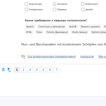
Nun, und Bacchanalien mit kostenlosem Schöpfen von Auft
Gut funktionierendes Handelssystem!
Avalanche
Wie u
1
2
3
4
5
6
7