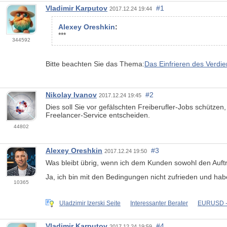
Vladimir Karputov
#1
2017.12.24 19:44
Alexey Oreshkin
:
***
344592
Bitte beachten Sie das Thema:
Das Einfrieren des Verdie
Nikolay Ivanov
#2
2017.12.24 19:45
Dies soll Sie vor gefälschten Freiberufler-Jobs schütz
Freelancer-Service entscheiden.
44802
Alexey Oreshkin
#3
2017.12.24 19:50
Was bleibt übrig, wenn ich dem Kunden sowohl den Auft
Ja, ich bin mit den Bedingungen nicht zufrieden und habe
10365
Uladzimir Izerski Seite
Interessanter Berater
EURUSD - 
Vladimir Karputov
#4
2017.12.24 19:59