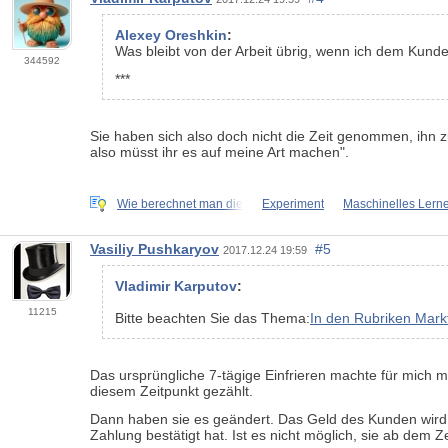
Alexey Oreshkin
:
Was bleibt von der Arbeit übrig, wenn ich dem Kund
344592
***
Sie haben sich also doch nicht die Zeit genommen, ihn zu 
also müsst ihr es auf meine Art machen".
Wie berechnet man die
Experiment
Maschinelles Lern
Vasiliy Pushkaryov
#5
2017.12.24 19:59
Vladimir Karputov
:
11215
Bitte beachten Sie das Thema:
In den Rubriken Markt
Das ursprüngliche 7-tägige Einfrieren machte für mich
diesem Zeitpunkt gezählt.
Dann haben sie es geändert. Das Geld des Kunden wird ei
Zahlung bestätigt hat. Ist es nicht möglich, sie ab dem 