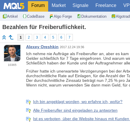
Forum
Market
Signale
Freelance
VP
Artikel
CodeBase
Algo Forge
Dokumentation
Algotra
Bezahlen für Freiberuflichkeit.
1
2
3
4
5
6
7
Alexey Oreshkin
2017.12.24 19:36
Ich nehme nie Aufträge als Freiberufler an, aber es ka
Gelder schließlich für 7 Tage eingefroren. Und warum wi
Schließlich haben der Kunde und der Auftragnehmer all
10365
Früher hatte ich unerwartete Verzögerungen bei der Arbe
durchschnittliche Rate auf Einlagen, für die Anzahl der
Der durchschnittliche Zinssatz beträgt nun 7,25 % pro J
Wenn nicht, warum verwenden Sie dann mein Geld, für d
Ich bin angeklagt worden, wo erfahre ich, wofür?
Alle Freiberufler sind eingeladen zu antworten
Ist es verboten, über die Website hinaus mit Kunde