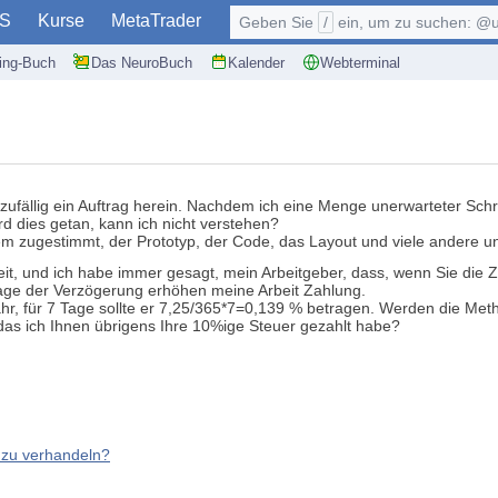
S
Kurse
MetaTrader
Geben Sie
/
ein, um zu suchen: @user, $symb
ding-Buch
Das NeuroBuch
Kalender
Webterminal
m zufällig ein Auftrag herein. Nachdem ich eine Menge unerwarteter Sc
rd dies getan, kann ich nicht verstehen?
em zugestimmt, der Prototyp, der Code, das Layout und viele andere u
it, und ich habe immer gesagt, mein Arbeitgeber, dass, wenn Sie die Z
 Tage der Verzögerung erhöhen meine Arbeit Zahlung.
ahr, für 7 Tage sollte er 7,25/365*7=0,139 % betragen. Werden die Met
as ich Ihnen übrigens Ihre 10%ige Steuer gezahlt habe?
n zu verhandeln?