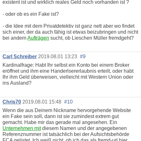
existent ist und wirklich reales Geld noch vorhanden ist ?
- oder ob es ein Fake ist?
- die Idee mit dem Privatdetektiv ist ganz nett aber wo findet
sich einer, der da auch fähig ist etwas beizubringen und nicht
bei andern
Aufträgen
sucht, ob Lieschen Müller fremdgeht?
Carl Schreiber
2019.08.01 13:23
#9
Kardinalfrage: Habt Ihr selbst ein Konto bei einem Broker
eröffnet und ihm eine Handerlsererlaubnis erteilt, oder habt
Ihr ihm Geld überweisen, vielleicht mit Western Union oder
ins Ausland?
Chris70
2019.08.01 15:48
#10
Wenn die aus Deinem Nickname hervorgehende Website
ein Fake sein soll, dann ist sie zumindest extrem gut
gemacht. Habe mir das gerade mal angesehen. Ein
Unternehmen mit
diesem Namen und der angegebenen
Referenznummer ist tatsächlich bei der Aufsichtsbehörde
FCA gelistet. Ich weiß nicht, ob ich das als fremd-url hier