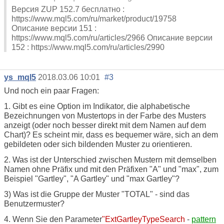
Версия ZUP 152.7 бесплатно :
https://www.mql5.com/ru/market/product/19758
Описание версии 151 :
https://www.mql5.com/ru/articles/2966 Описание версии
152 : https://www.mql5.com/ru/articles/2990
ys_mql5
2018.03.06 10:01
#3
Und noch ein paar Fragen:
1. Gibt es eine Option im Indikator, die alphabetische
Bezeichnungen von Mustertops in der Farbe des Musters
anzeigt (oder noch besser direkt mit dem Namen auf dem
Chart)? Es scheint mir, dass es bequemer wäre, sich an dem
gebildeten oder sich bildenden Muster zu orientieren.
2. Was ist der Unterschied zwischen Mustern mit demselben
Namen ohne Präfix und mit den Präfixen "A" und "max", zum
Beispiel "Gartley", "A Gartley" und "max Gartley"?
3) Was ist die Gruppe der Muster "TOTAL" - sind das
Benutzermuster?
4. Wenn Sie den Parameter
"ExtGartleyTypeSearch
-
pattern