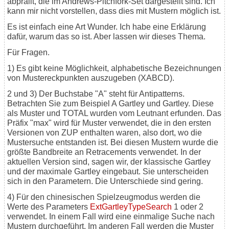
abprallt, die im Andrews-Pitchfork-Set dargestellt sind. Ich
kann mir nicht vorstellen, dass dies mit Mustern möglich ist.
Es ist einfach eine Art Wunder. Ich habe eine Erklärung
dafür, warum das so ist. Aber lassen wir dieses Thema.
Für Fragen.
1) Es gibt keine Möglichkeit, alphabetische Bezeichnungen
von Mustereckpunkten auszugeben (XABCD).
2 und 3) Der Buchstabe "A" steht für Antipatterns.
Betrachten Sie zum Beispiel A Gartley und Gartley. Diese
als Muster und TOTAL wurden vom Leutnant erfunden. Das
Präfix "max" wird für Muster verwendet, die in den ersten
Versionen von ZUP enthalten waren, also dort, wo die
Mustersuche entstanden ist. Bei diesen Mustern wurde die
größte Bandbreite an Retracements verwendet. In der
aktuellen Version sind, sagen wir, der klassische Gartley
und der maximale Gartley eingebaut. Sie unterscheiden
sich in den Parametern. Die Unterschiede sind gering.
4) Für den chinesischen Spielzeugmodus werden die
Werte des Parameters
ExtGartleyTypeSearch
1 oder 2
verwendet. In einem Fall wird eine einmalige Suche nach
Mustern durchgeführt. Im anderen Fall werden die Muster