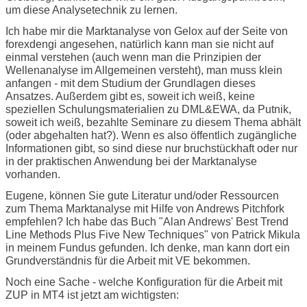
um diese Analysetechnik zu lernen.
Ich habe mir die Marktanalyse von Gelox auf der Seite von
forexdengi angesehen, natürlich kann man sie nicht auf
einmal verstehen (auch wenn man die Prinzipien der
Wellenanalyse im Allgemeinen versteht), man muss klein
anfangen - mit dem Studium der Grundlagen dieses
Ansatzes. Außerdem gibt es, soweit ich weiß, keine
speziellen Schulungsmaterialien zu DML&EWA, da Putnik,
soweit ich weiß, bezahlte Seminare zu diesem Thema abhält
(oder abgehalten hat?). Wenn es also öffentlich zugängliche
Informationen gibt, so sind diese nur bruchstückhaft oder nur
in der praktischen Anwendung bei der Marktanalyse
vorhanden.
Eugene, können Sie gute Literatur und/oder Ressourcen
zum Thema Marktanalyse mit Hilfe von Andrews Pitchfork
empfehlen? Ich habe das Buch "Alan Andrews' Best Trend
Line Methods Plus Five New Techniques" von Patrick Mikula
in meinem Fundus gefunden. Ich denke, man kann dort ein
Grundverständnis für die Arbeit mit VE bekommen.
Noch eine Sache - welche Konfiguration für die Arbeit mit
ZUP in MT4 ist jetzt am wichtigsten: