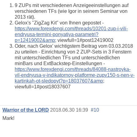
9 ZUPs mit verschiedenen Anzeigeeinstellungen auf
verschiedenen TFs (wie Igor in seinem Seminar von
2013 rät).
Gelox's "ZigZag Kit" von Ihnen gepostet -
https://www.forexdengi.com/threads/10201-zup-i-vili-
endryusa-termini-ponyatiya-parametri?
p=12419002&amp;
viewfull=1#post12419002
Oder, nach Gelox' wichtigstem Beitrag vom 03.03.2018
zu urteilen - Einrichtung von 2 ZUP-Sets in 3 Fenstern
mit unterschiedlichen TFs und unterschiedlichen
minBars und ExtBackstep-Einstellungen -
https://www.forexdengi.com/threads/84088-nastroyka-
vil-endryusa-v-indikatornoy-platforme-zupv150-s-nen-v-
kartinkah-ot-sledopyt?p=18037607&amp;
viewfull=1#post18037607
Warrior of the LORD
2018.06.30 16:39
#10
Mark!