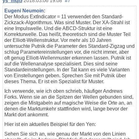
ys_mql5
2018.03.06 19:08
#7
Eugeni Neumoin
:
Der Modus ExtIndicator = 11 verwendet den Standard-
Zickzack-Algorithmus. Was sind Muster. Der XA-Strahl ist
eine Impulswelle. Und die ABCD-Struktur ist eine
Korrekturwelle. Das heißt, theoretisch sind die Muster Teil
der Elliott-Wellenstruktur. Vor mehr als 10 Jahren
untersuchte Putnik die Parameter des Standard-Zigzag und
schlug Parametereinstellungen vor, die nicht immer, aber
oft genug Elliott-Wellenmuster erkennen lassen. Putnik ist
auf die Wellenanalyse spezialisiert. Dies sind seine
Standardeinstellungen. In der Tat kann es viele Varianten
von Einstellungen geben. Sprechen Sie mit Putnik über
dieses Thema. Er ist ein Spezialist für Muster.
Ich verwende, wie ich oben schrieb, häufiger Andrews
Forks. Wenn sie an die Spitzen der Wellen gebunden sind,
zeigen die Mistgabeln auf magische Weise die Orte an, an
denen die Marktumkehr stattfinden wird, lange bevor der
Markt dort ankommt.
Hier ist ein aktuelles Beispiel für den Yen:
Sehen Sie sich an, wie genau der Markt von den Linien