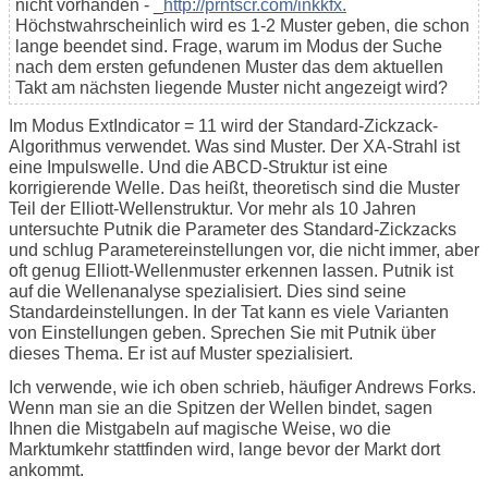
nicht vorhanden - _
http://prntscr.com/inkkfx.
Höchstwahrscheinlich wird es 1-2 Muster geben, die schon
lange beendet sind. Frage, warum im Modus der Suche
nach dem ersten gefundenen Muster das dem aktuellen
Takt am nächsten liegende Muster nicht angezeigt wird?
Im Modus ExtIndicator = 11 wird der Standard-Zickzack-
Algorithmus verwendet. Was sind Muster. Der XA-Strahl ist
eine Impulswelle. Und die ABCD-Struktur ist eine
korrigierende Welle. Das heißt, theoretisch sind die Muster
Teil der Elliott-Wellenstruktur. Vor mehr als 10 Jahren
untersuchte Putnik die Parameter des Standard-Zickzacks
und schlug Parametereinstellungen vor, die nicht immer, aber
oft genug Elliott-Wellenmuster erkennen lassen. Putnik ist
auf die Wellenanalyse spezialisiert. Dies sind seine
Standardeinstellungen. In der Tat kann es viele Varianten
von Einstellungen geben. Sprechen Sie mit Putnik über
dieses Thema. Er ist auf Muster spezialisiert.
Ich verwende, wie ich oben schrieb, häufiger Andrews Forks.
Wenn man sie an die Spitzen der Wellen bindet, sagen
Ihnen die Mistgabeln auf magische Weise, wo die
Marktumkehr stattfinden wird, lange bevor der Markt dort
ankommt.