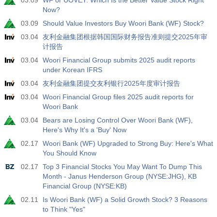
03.09
WF or UOVEY: Which Is the Better Value Stock Right
USD
$​11.44 B
$​-0.18 B
Now?
03.09
Should Value Investors Buy Woori Bank (WF) Stock?
19:30
美国商品期货委员会(CFTC)黄金非商业净持仓
03.04
友利金融集团根据韩国国际财务报告准则提交2025年审
实际值
预测值
前值
计报告
USD
182.1 K
03.04
Woori Financial Group submits 2025 audit reports
under Korean IFRS
19:30
美国商品期货委员会(CFTC)原油非商业净持仓
03.04
友利金融集团提交友利银行2025年度审计报告
实际值
预测值
前值
USD
03.04
Woori Financial Group files 2025 audit reports for
120.1 K
Woori Bank
03.04
Bears are Losing Control Over Woori Bank (WF),
19:30
美国商品期货委员会(CFTC)黄金非商业净持仓
Here's Why It's a 'Buy' Now
实际值
预测值
前值
USD
02.17
Woori Bank (WF) Upgraded to Strong Buy: Here's What
-17.2 K
You Should Know
02.17
Top 3 Financial Stocks You May Want To Dump This
19:30
美国商品期货委员会(CFTC)纳斯达克100非商业净持仓
Month - Janus Henderson Group (NYSE:JHG), KB
实际值
预测值
前值
USD
Financial Group (NYSE:KB)
4.9 K
02.11
Is Woori Bank (WF) a Solid Growth Stock? 3 Reasons
to Think "Yes"