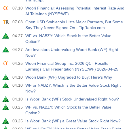
Transcript
3.5%
3.5%
07.10
Woori Financial: Assessing Potential Interest Rate And
AI Tailwinds (NYSE:WF)
12:30
私人非农就业人口
实际值
预测值
前值
07.03
Open USD Stablecoin Lists Major Partners, But Some
USD
40 K
49 K
Say They Never Signed On - TipRanks.com
04.27
WF vs. NABZY: Which Stock Is the Better Value
12:30
U6 失业率
Option?
实际值
预测值
前值
04.27
Are Investors Undervaluing Woori Bank (WF) Right
USD
7.9%
7.9%
Now?
04.25
Woori Financial Group Inc. 2026 Q1 - Results -
17:00
贝克休斯美国石油钻井平台
Earnings Call Presentation (NYSE:WF) 2026-04-25
实际值
预测值
前值
04.10
Woori Bank (WF) Upgraded to Buy: Here's Why
USD
451
04.10
WF or NABZY: Which Is the Better Value Stock Right
Now?
17:00
贝克休斯美国钻机总数
04.10
Is Woori Bank (WF) Stock Undervalued Right Now?
实际值
预测值
前值
USD
03.25
WF vs. NABZY: Which Stock Is the Better Value
588
Option?
03.25
Is Woori Bank (WF) a Great Value Stock Right Now?
19:00
美联储消费信贷月率 m/m
实际值
预测值
前值