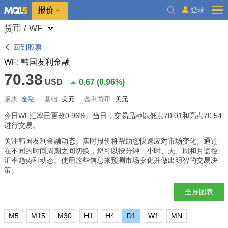
报价
登录
货币 / WF
回到股票
WF: 韩国友利金融
70.38
USD
0.67
(
0.96%
)
版块:
金融
基础:
美元
盈利货币:
美元
今日WF汇率已更改
0.96%
。当日，交易品种以低点70.01和高点70.54
进行交易。
关注韩国友利金融动态。实时报价将帮助您快速应对市场变化。通过
在不同的时间周期之间切换，您可以按分钟、小时、天、周和月监控
汇率趋势和动态。使用这些信息来预测市场变化并做出明智的交易决
策。
全屏图表
M5
M15
M30
H1
H4
D1
W1
MN