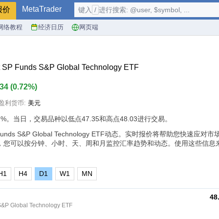
MetaTrader
报价
键入
/
进行搜索: @user, $symbol, ...
网络教程
经济日历
网页端
t SP Funds S&P Global Technology ETF
.34
(
0.72%
)
盈利货币:
美元
2%
。当日，交易品种以低点47.35和高点48.03进行交易。
SP Funds S&P Global Technology ETF动态。实时报价将帮助您快速
，您可以按分钟、小时、天、周和月监控汇率趋势和动态。使用这些信息
H1
H4
D1
W1
MN
48
S&P Global Technology ETF