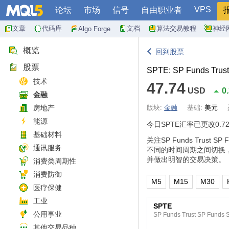
VPS
论坛
市场
信号
自由职业者
文章
代码库
文档
算法交易教程
神经
Algo Forge
概览
回到股票
股票
SPTE: SP Funds Trus
技术
47.74
USD
0
金融
房地产
版块:
金融
基础:
美元
能源
今日SPTE汇率已更改
0.7
基础材料
关注SP Funds Trust 
通讯服务
不同的时间周期之间切换
并做出明智的交易决策。
消费类周期性
消费防御
M5
M15
M30
医疗保健
工业
SPTE
公用事业
SP Funds Trust SP Funds 
其他交易品种