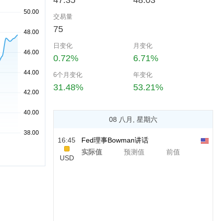
47.35
48.03
交易量
75
日变化
月变化
0.72%
6.71%
6个月变化
年变化
31.48%
53.21%
08 八月, 星期六
16:45
Fed理事Bowman讲话
实际值
预测值
前值
USD