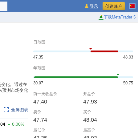
登录
创建账户
下载MetaTrader 5
日范围
47.35
48.03
年范围
30.97
50.75
应对市场变化。通过在
来预测市场变化
前一天收盘价
开盘价
47.40
47.93
全屏图表
卖价
买价
47.74
48.04
.04
0.00%
最低价
最高价