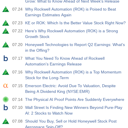
Grow: What to Know Ahead of Next Week's Release
USD
$​11.44 B
$​-0.18 B
07.24
Why Rockwell Automation (ROK) is Poised to Beat
Earnings Estimates Again
19:30
美国商品期货委员会(CFTC)黄金非商业净持仓
07.23
KE or ROK: Which Is the Better Value Stock Right Now?
实际值
预测值
前值
USD
07.22
Here's Why Rockwell Automation (ROK) is a Strong
182.1 K
Growth Stock
07.20
Honeywell Technologies to Report Q2 Earnings: What's
19:30
美国商品期货委员会(CFTC)原油非商业净持仓
in the Offing?
实际值
预测值
前值
USD
07.17
What You Need To Know Ahead of Rockwell
120.1 K
Automation's Earnings Release
07.16
Why Rockwell Automation (ROK) is a Top Momentum
19:30
美国商品期货委员会(CFTC)黄金非商业净持仓
Stock for the Long-Term
实际值
预测值
前值
USD
-17.2 K
07.15
Emerson Electric: Avoid Due To Valuation, Despite
Being A Dividend King (NYSE:EMR)
19:30
美国商品期货委员会(CFTC)纳斯达克100非商业净持仓
07.14
The Physical AI Proof Points Are Suddenly Everywhere
实际值
预测值
前值
07.10
Wall Street Is Finding New Winners Beyond Pure-Play
USD
4.9 K
AI: 2 Stocks to Watch Now
07.08
Should You Buy, Sell or Hold Honeywell Stock Post
Aerospace Spin-Off?