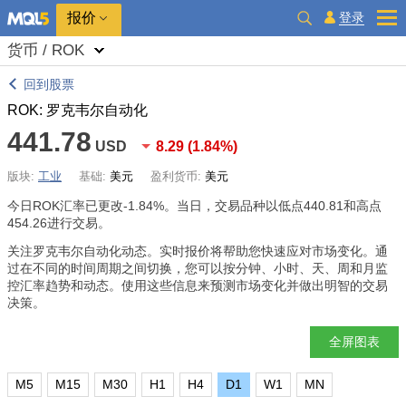
报价
登录
货币 / ROK
回到股票
ROK: 罗克韦尔自动化
441.78
USD
8.29
(
1.84%
)
版块:
工业
基础:
美元
盈利货币:
美元
今日ROK汇率已更改
-1.84%
。当日，交易品种以低点440.81和高点
454.26进行交易。
关注罗克韦尔自动化动态。实时报价将帮助您快速应对市场变化。通
过在不同的时间周期之间切换，您可以按分钟、小时、天、周和月监
控汇率趋势和动态。使用这些信息来预测市场变化并做出明智的交易
决策。
全屏图表
M5
M15
M30
H1
H4
D1
W1
MN