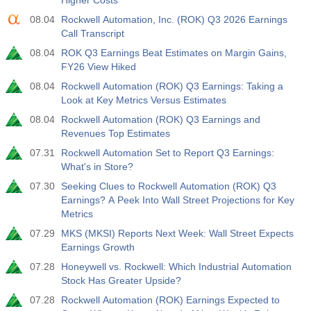
Higher Costs
3.5%
3.5%
08.04
Rockwell Automation, Inc. (ROK) Q3 2026 Earnings
Call Transcript
12:30
私人非农就业人口
实际值
预测值
前值
08.04
ROK Q3 Earnings Beat Estimates on Margin Gains,
USD
40 K
49 K
FY26 View Hiked
08.04
Rockwell Automation (ROK) Q3 Earnings: Taking a
12:30
U6 失业率
Look at Key Metrics Versus Estimates
实际值
预测值
前值
08.04
Rockwell Automation (ROK) Q3 Earnings and
USD
7.9%
7.9%
Revenues Top Estimates
07.31
Rockwell Automation Set to Report Q3 Earnings:
17:00
贝克休斯美国石油钻井平台
What's in Store?
实际值
预测值
前值
07.30
Seeking Clues to Rockwell Automation (ROK) Q3
USD
451
Earnings? A Peek Into Wall Street Projections for Key
Metrics
17:00
贝克休斯美国钻机总数
07.29
MKS (MKSI) Reports Next Week: Wall Street Expects
实际值
预测值
前值
Earnings Growth
USD
588
07.28
Honeywell vs. Rockwell: Which Industrial Automation
Stock Has Greater Upside?
19:00
美联储消费信贷月率 m/m
07.28
Rockwell Automation (ROK) Earnings Expected to
实际值
预测值
前值