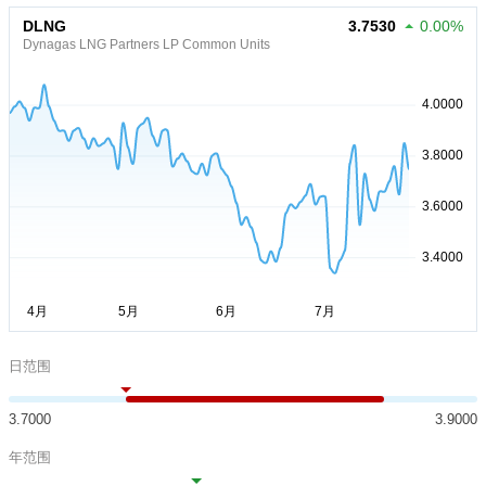
DLNG
3.7530
0.00%
Dynagas LNG Partners LP Common Units
日范围
3.7000
3.9000
年范围