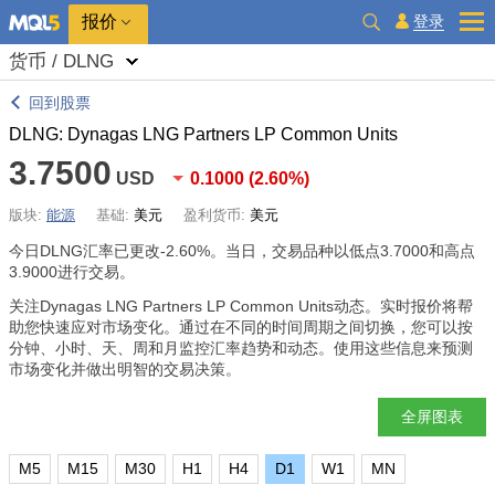
报价
登录
货币 / DLNG
回到股票
DLNG: Dynagas LNG Partners LP Common Units
3.7500
USD
0.1000
(
2.60%
)
版块:
能源
基础:
美元
盈利货币:
美元
今日DLNG汇率已更改
-2.60%
。当日，交易品种以低点3.7000和高点
3.9000进行交易。
关注Dynagas LNG Partners LP Common Units动态。实时报价将帮
助您快速应对市场变化。通过在不同的时间周期之间切换，您可以按
分钟、小时、天、周和月监控汇率趋势和动态。使用这些信息来预测
市场变化并做出明智的交易决策。
全屏图表
M5
M15
M30
H1
H4
D1
W1
MN