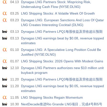
04.13
Dynagas LNG Partners Stock: Mispricing Risk,
Undervaluing Cash Flow (NYSE:DLNG)
03.25
LNG Shipping Stocks: A Volatile Week Of Growth
03.23
Dynagas LNG: European Sanctions And Loss Of Qatar
LNG Creates Interesting Cocktail (DLNG)
03.13
Dynagas LNG Partners LPQ1每股收益及营收超出预期
03.13
Dynagas LNG earnings beat by $0.08, revenue topped
estimates
01.10
Dynagas LNG: A Speculative Long Position Could Be
Justified (NYSE:DLNG)
01.07
LNG Shipping Stocks: 2026 Opens With Modest Gains
12.10
Dynagas LNG Partners authorizes new $10 million unit
buyback program
11.20
Dynagas LNG Partners LPQ3每股收益及营收超出预期
11.20
Dynagas LNG earnings beat by $0.05, revenue topped
estimates
11.05
LNG Shipping Stocks Regain Momentum
10.30
NextDecade推进Rio Grande LNG项目，完成4号和5号