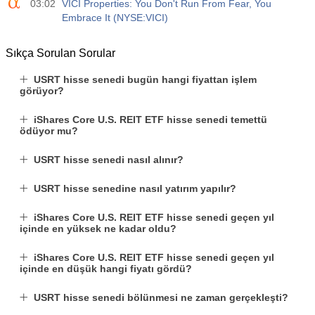
03:02
VICI Properties: You Don't Run From Fear, You
Embrace It (NYSE:VICI)
Sıkça Sorulan Sorular
USRT hisse senedi bugün hangi fiyattan işlem
görüyor?
iShares Core U.S. REIT ETF hisse senedi temettü
ödüyor mu?
USRT hisse senedi nasıl alınır?
USRT hisse senedine nasıl yatırım yapılır?
iShares Core U.S. REIT ETF hisse senedi geçen yıl
içinde en yüksek ne kadar oldu?
iShares Core U.S. REIT ETF hisse senedi geçen yıl
içinde en düşük hangi fiyatı gördü?
USRT hisse senedi bölünmesi ne zaman gerçekleşti?