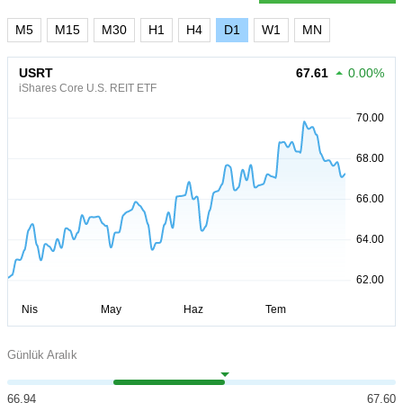
M5
M15
M30
H1
H4
D1
W1
MN
USRT
67.61
0.00%
iShares Core U.S. REIT ETF
Günlük Aralık
66.94
67.60