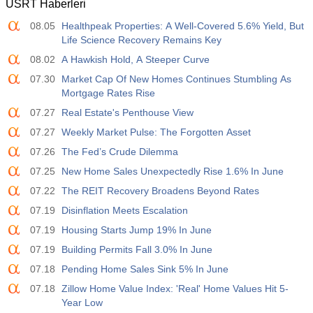
USRT Haberleri
12:30
Ortalama Saatlik Kazanç (Yıllık)
08.05
Healthpeak Properties: A Well-Covered 5.6% Yield, But
Açıklanan
Beklenti
Önceki
USD
Life Science Recovery Remains Key
3.2%
3.5%
3.5%
08.02
A Hawkish Hold, A Steeper Curve
12:30
Özel Tarım Dışı Bordrolar
07.30
Market Cap Of New Homes Continues Stumbling As
Açıklanan
Beklenti
Önceki
Mortgage Rates Rise
USD
30 K
40 K
30 K
07.27
Real Estate's Penthouse View
07.27
Weekly Market Pulse: The Forgotten Asset
12:30
U6 İşsizlik Oranı
07.26
The Fed’s Crude Dilemma
Açıklanan
Beklenti
Önceki
USD
7.9%
7.9%
7.9%
07.25
New Home Sales Unexpectedly Rise 1.6% In June
07.22
The REIT Recovery Broadens Beyond Rates
17:00
Baker Hughes ABD Petrol Rig Sayısı
07.19
Disinflation Meets Escalation
Açıklanan
Beklenti
Önceki
USD
07.19
Housing Starts Jump 19% In June
454
451
07.19
Building Permits Fall 3.0% In June
07.18
Pending Home Sales Sink 5% In June
17:00
Baker Hughes ABD Sondaj Kuyusu Sayısı
Açıklanan
Beklenti
Önceki
07.18
Zillow Home Value Index: 'Real' Home Values Hit 5-
USD
588
588
Year Low