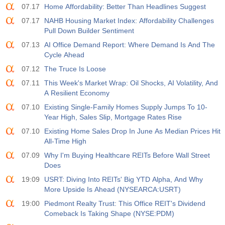
07.17
Home Affordability: Better Than Headlines Suggest
19:00
Fed Tüketici Kredisi m/m
07.17
NAHB Housing Market Index: Affordability Challenges
Açıklanan
Beklenti
Önceki
Pull Down Builder Sentiment
USD
$​14.17 B
$​11.44 B
$​-1.08 B
07.13
AI Office Demand Report: Where Demand Is And The
Cycle Ahead
19:30
CFTC Altın Ticari Olmayan Net Pozisyonlar
07.12
The Truce Is Loose
Açıklanan
Beklenti
Önceki
USD
07.11
This Week's Market Wrap: Oil Shocks, AI Volatility, And
197.6 K
182.1 K
A Resilient Economy
07.10
Existing Single-Family Homes Supply Jumps To 10-
19:30
CFTC Ham Petrol Ticari Olmayan Net Pozisyonlar
Year High, Sales Slip, Mortgage Rates Rise
Açıklanan
Beklenti
Önceki
USD
07.10
112.4 K
Existing Home Sales Drop In June As Median Prices Hit
120.1 K
All-Time High
07.09
Why I'm Buying Healthcare REITs Before Wall Street
19:30
CFTC S&P 500 Ticari Olmayan Net Pozisyonlar
Does
Açıklanan
Beklenti
Önceki
USD
-27.3 K
-17.2 K
19:09
USRT: Diving Into REITs' Big YTD Alpha, And Why
More Upside Is Ahead (NYSEARCA:USRT)
19:30
CFTC Nasdaq 100 Ticari Olmayan Net Pozisyonlar
19:00
Piedmont Realty Trust: This Office REIT's Dividend
Comeback Is Taking Shape (NYSE:PDM)
Açıklanan
Beklenti
Önceki
USD
-14.6 K
4.9 K