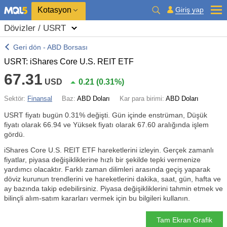
Kotasyon
Giriş yap
Dövizler / USRT
Geri dön - ABD Borsası
USRT: iShares Core U.S. REIT ETF
67.31
USD
0.21
(
0.31%
)
Sektör:
Finansal
Baz:
ABD Doları
Kar para birimi:
ABD Doları
USRT fiyatı bugün
0.31%
değişti. Gün içinde enstrüman, Düşük
fiyatı olarak 66.94 ve Yüksek fiyatı olarak 67.60 aralığında işlem
gördü.
iShares Core U.S. REIT ETF hareketlerini izleyin. Gerçek zamanlı
fiyatlar, piyasa değişikliklerine hızlı bir şekilde tepki vermenize
yardımcı olacaktır. Farklı zaman dilimleri arasında geçiş yaparak
döviz kurunun trendlerini ve hareketlerini dakika, saat, gün, hafta ve
ay bazında takip edebilirsiniz. Piyasa değişikliklerini tahmin etmek ve
bilinçli alım-satım kararları vermek için bu bilgileri kullanın.
Tam Ekran Grafik