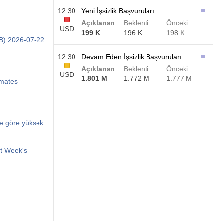
12:30
Yeni İşsizlik Başvuruları
Açıklanan
Beklenti
Önceki
USD
199 K
196 K
198 K
NB) 2026-07-22
12:30
Devam Eden İşsizlik Başvuruları
Açıklanan
Beklenti
Önceki
USD
1.801 M
1.772 M
1.777 M
imates
ere göre yüksek
xt Week's