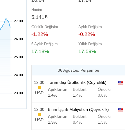
26.64
27.24
Hacim
5.141
K
Günlük Değişim
Aylık Değişim
-1.22%
-0.22%
6 Aylık Değişim
Yıllık Değişim
17.18%
17.59%
06 Ağustos, Perşembe
12:30
Tarım dışı Üretkenlik (Çeyreklik)
Açıklanan
Beklenti
Önceki
USD
1.4%
1.4%
0.8%
12:30
Birim İşçilik Maliyetleri (Çeyreklik)
Açıklanan
Beklenti
Önceki
USD
1.3%
0.4%
1.3%