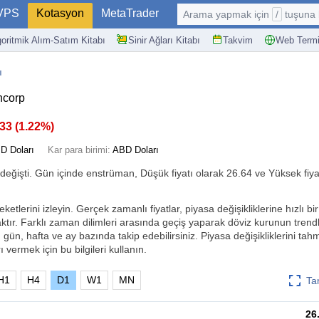
VPS
Kotasyon
MetaTrader
Arama yapmak için
/
tuşuna basın: @
goritmik Alım-Satım Kitabı
Sinir Ağları Kitabı
Takvim
Web Termi
ı
ncorp
.33
(
1.22%
)
D Doları
Kar para birimi:
ABD Doları
değişti. Gün içinde enstrüman, Düşük fiyatı olarak 26.64 ve Yüksek fiya
tlerini izleyin. Gerçek zamanlı fiyatlar, piyasa değişikliklerine hızlı bir
tır. Farklı zaman dilimleri arasında geçiş yaparak döviz kurunun trendl
, gün, hafta ve ay bazında takip edebilirsiniz. Piyasa değişikliklerini ta
ı vermek için bu bilgileri kullanın.
H1
H4
D1
W1
MN
Ta
26