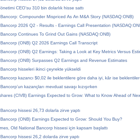
önetimi CEO’su 310 bin dolarlık hisse sattı
l Bancorp: Compounder Mispriced As An M&A Story (NASDAQ:ONB)
l Bancorp 2026 Q2 - Results - Earnings Call Presentation (NASDAQ:O
l Bancorp Continues To Grind Out Gains (NASDAQ:ONB)
 Bancorp (ONB) Q2 2026 Earnings Call Transcript
 Bancorp (ONB) Q2 Earnings: Taking a Look at Key Metrics Versus Est
l Bancorp (ONB) Surpasses Q2 Earnings and Revenue Estimates
Bancorp hisseleri ikinci çeyrekte yükseldi
 Bancorp kazancı $0,02 ile beklentilere göre daha iyi, kâr ise beklentil
 Bancorp’un kazançları mevduat savaşı kızışırken
cshares (CIVB) Earnings Expected to Grow: What to Know Ahead of Ne
 Bancorp hissesi 26,73 dolarla zirve yaptı
l Bancorp (ONB) Earnings Expected to Grow: Should You Buy?
s, Old National Bancorp hissesi için kapsam başlattı
 Bancorp hissesi 26,2 dolarda zirve yaptı