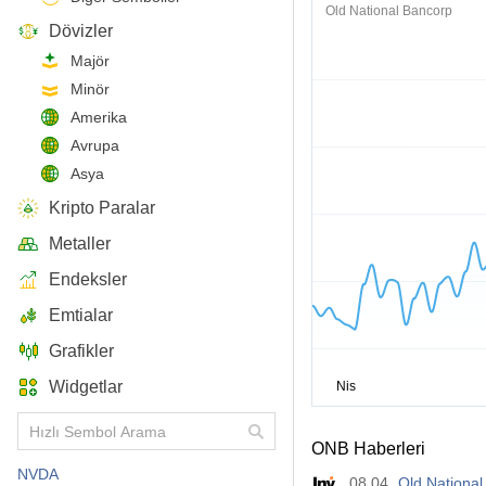
Old National Bancorp
Dövizler
Majör
Minör
Amerika
Avrupa
Asya
Kripto Paralar
Metaller
Endeksler
Emtialar
Grafikler
Widgetlar
ONB Haberleri
NVDA
08.04
Old National