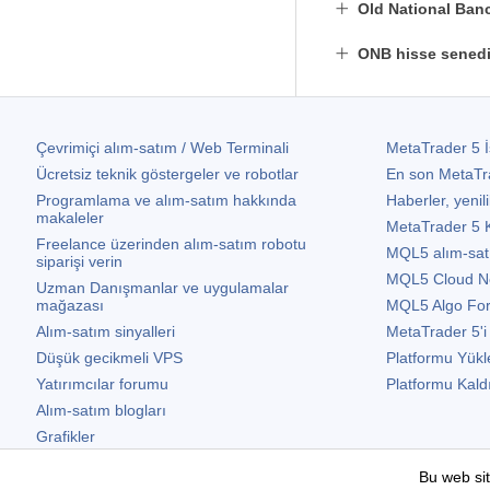
Old National Banc
ONB hisse senedi
Çevrimiçi alım-satım / Web Terminali
MetaTrader 5
İ
Ücretsiz teknik göstergeler ve robotlar
En son
MetaTr
Programlama ve alım-satım hakkında
Haberler, yenili
makaleler
MetaTrader 5
K
Freelance üzerinden alım-satım robotu
MQL5 alım-satım 
siparişi verin
MQL5 Cloud N
Uzman Danışmanlar ve uygulamalar
mağazası
MQL5 Algo Fo
Alım-satım sinyalleri
MetaTrader 5
'i
Düşük gecikmeli VPS
Platformu Yükl
Yatırımcılar forumu
Platformu Kald
Alım-satım blogları
Grafikler
Ücretsiz widgetlar
Bu web sit