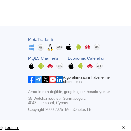
MetaTrader 5
MQL5 Channels
Economic Calendar
Algo alım-satım haberlerine
abone olun
Aracı kurum değildir, gerçek işlem hesabı yoktur
35 Dodekanisou str, Germasogeia,
4043, Limassol, Cyprus
Copyright 2000-2026,
MetaQuotes Ltd
lgi edinin.