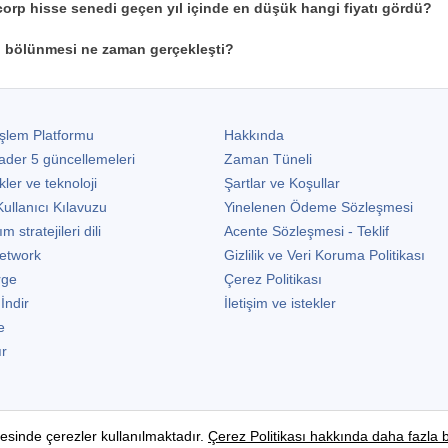
orp hisse senedi geçen yıl içinde en düşük hangi fiyatı gördü?
 bölünmesi ne zaman gerçekleşti?
şlem Platformu
Hakkında
ader 5
güncellemeleri
Zaman Tüneli
kler ve teknoloji
Şartlar ve Koşullar
ullanıcı Kılavuzu
Yinelenen Ödeme Sözleşmesi
stratejileri dili
Acente Sözleşmesi - Teklif
etwork
Gizlilik ve Veri Koruma Politikası
rge
Çerez Politikası
 İndir
İletişim ve istekler
e
ır
esinde çerezler kullanılmaktadır.
Çerez Politikası
hakkında daha fazla bi