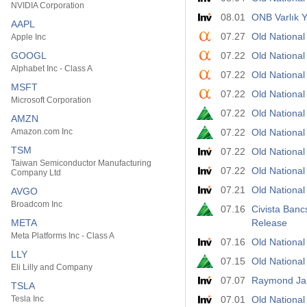
NVIDIA Corporation
08.01
ONB Varlık Y
AAPL
07.27
Old Nationa
Apple Inc
GOOGL
07.22
Old Nationa
Alphabet Inc - Class A
07.22
Old Nationa
MSFT
07.22
Old National
Microsoft Corporation
07.22
Old National
AMZN
Amazon.com Inc
07.22
Old Nationa
TSM
07.22
Old National 
Taiwan Semiconductor Manufacturing
07.22
Old National
Company Ltd
07.21
Old National
AVGO
Broadcom Inc
07.16
Civista Ban
META
Release
Meta Platforms Inc - Class A
07.16
Old National
LLY
07.15
Old Nationa
Eli Lilly and Company
07.07
Raymond Jame
TSLA
Tesla Inc
07.01
Old National