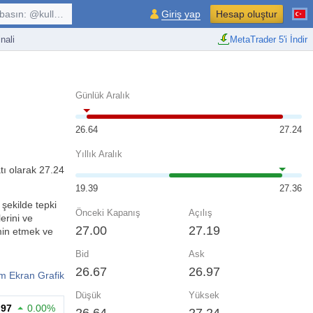
kullanıcı, $sembol, ...
Giriş yap
Hesap oluştur
nali
MetaTrader 5'i İndir
Günlük Aralık
26.64
27.24
Yıllık Aralık
tı olarak 27.24
19.39
27.36
 şekilde tepki
Önceki Kapanış
Açılış
erini ve
27.00
27.19
hmin etmek ve
Bid
Ask
26.67
26.97
m Ekran Grafik
Düşük
Yüksek
.97
0.00%