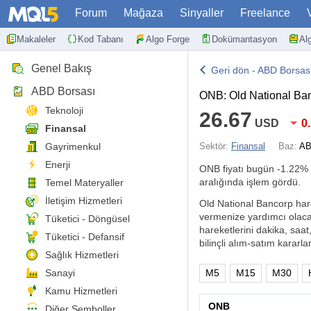
Forum
Mağaza
Sinyaller
Freelance
Makaleler
Kod Tabanı
Algo Forge
Dokümantasyon
Al
Genel Bakış
Geri dön - ABD Borsas
ABD Borsası
ONB: Old National Ba
Teknoloji
26.67
USD
0
Finansal
Gayrimenkul
Sektör:
Finansal
Baz:
AB
Enerji
ONB fiyatı bugün
-1.22%
aralığında işlem gördü.
Temel Materyaller
İletişim Hizmetleri
Old National Bancorp hareke
vermenize yardımcı olacak
Tüketici - Döngüsel
hareketlerini dakika, saat
Tüketici - Defansif
bilinçli alım-satım kararlar
Sağlık Hizmetleri
Sanayi
M5
M15
M30
Kamu Hizmetleri
ONB
Diğer Semboller