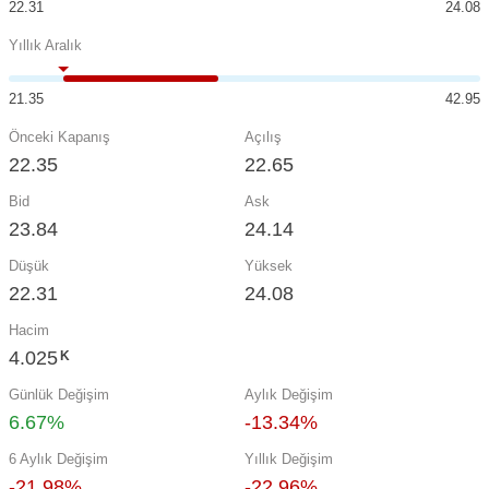
22.31
24.08
Yıllık Aralık
21.35
42.95
Önceki Kapanış
Açılış
22.35
22.65
Bid
Ask
23.84
24.14
Düşük
Yüksek
22.31
24.08
Hacim
4.025
K
Günlük Değişim
Aylık Değişim
6.67%
-13.34%
6 Aylık Değişim
Yıllık Değişim
-21.98%
-22.96%