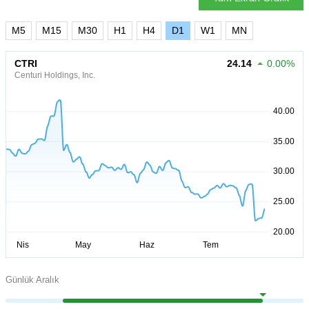
M5
M15
M30
H1
H4
D1
W1
MN
CTRI
24.14
0.00%
Centuri Holdings, Inc.
Günlük Aralık