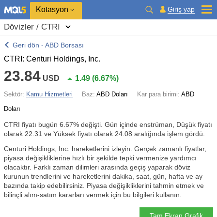
Kotasyon
Giriş yap
Dövizler / CTRI
Geri dön - ABD Borsası
CTRI: Centuri Holdings, Inc.
23.84
USD
1.49
(
6.67%
)
Sektör:
Kamu Hizmetleri
Baz:
ABD Doları
Kar para birimi:
ABD
Doları
CTRI fiyatı bugün
6.67%
değişti. Gün içinde enstrüman, Düşük fiyatı
olarak 22.31 ve Yüksek fiyatı olarak 24.08 aralığında işlem gördü.
Centuri Holdings, Inc. hareketlerini izleyin. Gerçek zamanlı fiyatlar,
piyasa değişikliklerine hızlı bir şekilde tepki vermenize yardımcı
olacaktır. Farklı zaman dilimleri arasında geçiş yaparak döviz
kurunun trendlerini ve hareketlerini dakika, saat, gün, hafta ve ay
bazında takip edebilirsiniz. Piyasa değişikliklerini tahmin etmek ve
bilinçli alım-satım kararları vermek için bu bilgileri kullanın.
Tam Ekran Grafik