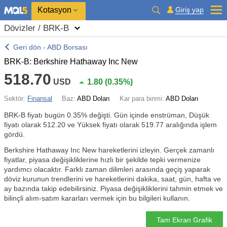
Kotasyon
Giriş yap
Dövizler / BRK-B
Geri dön - ABD Borsası
BRK-B: Berkshire Hathaway Inc New
518.70
USD
1.80
(
0.35%
)
Sektör:
Finansal
Baz:
ABD Doları
Kar para birimi:
ABD Doları
BRK-B fiyatı bugün
0.35%
değişti. Gün içinde enstrüman, Düşük
fiyatı olarak 512.20 ve Yüksek fiyatı olarak 519.77 aralığında işlem
gördü.
Berkshire Hathaway Inc New hareketlerini izleyin. Gerçek zamanlı
fiyatlar, piyasa değişikliklerine hızlı bir şekilde tepki vermenize
yardımcı olacaktır. Farklı zaman dilimleri arasında geçiş yaparak
döviz kurunun trendlerini ve hareketlerini dakika, saat, gün, hafta ve
ay bazında takip edebilirsiniz. Piyasa değişikliklerini tahmin etmek ve
bilinçli alım-satım kararları vermek için bu bilgileri kullanın.
Tam Ekran Grafik