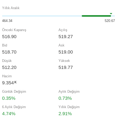
Yıllık Aralık
464.34
520.67
Önceki Kapanış
Açılış
516.90
519.27
Bid
Ask
518.70
519.00
Düşük
Yüksek
512.20
519.77
Hacim
9.354
K
Günlük Değişim
Aylık Değişim
0.35%
0.73%
6 Aylık Değişim
Yıllık Değişim
4.74%
2.91%