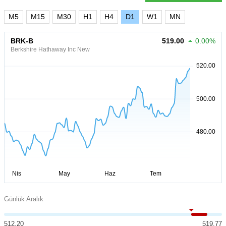
M5
M15
M30
H1
H4
D1
W1
MN
BRK-B
519.00
0.00%
Berkshire Hathaway Inc New
Günlük Aralık
512.20
519.77