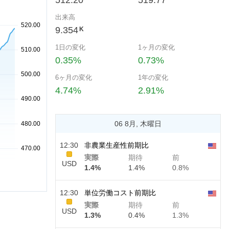
512.20
519.77
出来高
9.354
K
1日の変化
1ヶ月の変化
0.35%
0.73%
6ヶ月の変化
1年の変化
4.74%
2.91%
06 8月, 木曜日
12:30
非農業生産性前期比
実際
期待
前
USD
1.4%
1.4%
0.8%
12:30
単位労働コスト前期比
実際
期待
前
USD
1.3%
0.4%
1.3%