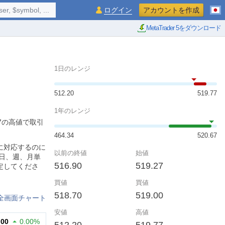
$symbol, ...
ログイン
アカウントを作成
MetaTrader 5をダウンロード
1日のレンジ
512.20
519.77
1年のレンジ
77の高値で取引
464.34
520.67
に対応するのに
以前の終値
始値
日、週、月単
516.90
519.27
定してくださ
買値
買値
518.70
519.00
全画面チャート
安値
高値
.00
0.00%