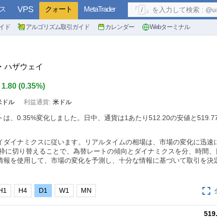
ス
VPS
クォート
MetaTrader
「
/
」を入力して検索 : @user, 
イド
アルゴリズム取引ガイド
カレンダー
Webターミナル
ー・ハザウェイ
1.80
(
0.35%
)
米ドル
利益通貨:
米ドル
トは、
0.35%
変化しました。日中、通貨は1あたり512.20の安値と519.
イダイナミクスに従います。リアルタイムの相場は、市場の変化に迅速
間枠に切り替えることで、為替レートの傾向とダイナミクスを分、時間、
情報を使用して、市場の変化を予測し、十分な情報に基づいて取引を決
H1
H4
D1
W1
MN
519