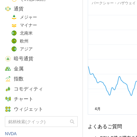
バークシャー・ハザウェイ
通貨
メジャー
マイナー
北南米
欧州
アジア
暗号通貨
金属
指数
コモディティ
チャート
ウィジェット
よくあるご質問
NVDA