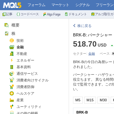
フォーラム
マーケット
シグナル
フリーラン
記事
コードベース
ドキュメント
アルゴ取引ガ
Algo Forge
概要
株に戻る
株
BRK-B: バークシャ
技術
518.70
USD
金融
不動産
セクター:
金融
ベース:
エネルギー
BRK-Bの今日の為替レー
されました。
基本資料
通信サービス
バークシャー・ハザウェ
役立ちます。 異なる時
消費者向けサイクル
位で監視できます。この
消費者防御
い。
ヘルスケア
産業
M5
M15
M30
ユーティリティ
BRK-B
その他の銘柄