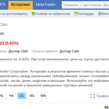
PS
Котировки
MetaTrader
Нажмите
/
для поиска: @use
к по алготрейдингу
Учебник по нейросетям
Календарь
Вебт
 США
ion
.22
(
0.62%
)
овая:
Доллар США
Валюта прибыли:
Доллар США
зменился на
-0.62%
. При этом минимальная цена на торгах достигала
ontier Corporation. Котировки в реальном времени помогут быстро 
ереключаясь между различными таймфреймами, можно отслеживат
нутам, часам, дням, неделям и месяцам. Используйте эту информ
ений на рынке и принятия взвешенных торговых решений.
H1
H4
D1
W1
MN
График 
35