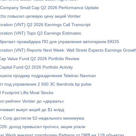
 Company Small Cap Q2 2026 Performance Update
hs повысил целевую цену акций Vontier
oration (VNT) Q2 2026 Earnings Call Transcript
oration (VNT) Tops Q2 Earnings Estimates
иобретает провайдера ПО для управления автопарком EKOS
oration (VNT) Reports Next Week: Wall Street Expects Earnings Growt
Cap Value Fund Q2 2026 Portfolio Review
Capital Fund Q2 2026 Portfolio Activity
ершила продажу подразделения Teletrac Navman
ёт под управление 2 500 ЗС Iberdrola bp pulse
 Footprint Lifts Moat Stocks
ил рейтинг Vontier до «держать»
личивает выкуп акций до $1 млрд
er Corp достигли 52-недельного минимума
2026: доход превысил прогноз, акции упали
Car Wash внедрит платформу Patheon от DRB на 118 объектах