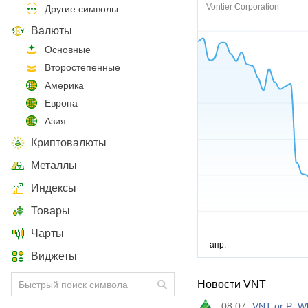
Vontier Corporation
Другие символы
Валюты
Основные
Второстепенные
Америка
Европа
Азия
Криптовалюты
Металлы
Индексы
Товары
Чарты
Виджеты
Новости VNT
08.07
VNT or P: Wh