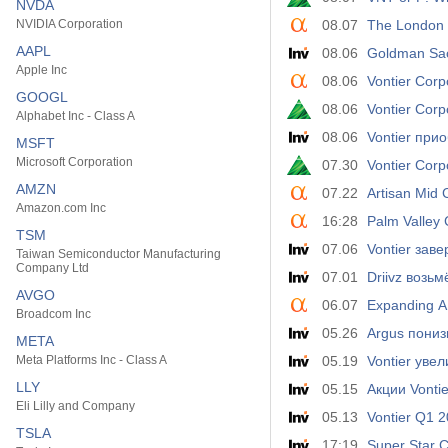
NVDA
NVIDIA Corporation
08.07
The London
AAPL
08.06
Goldman Sac
Apple Inc
08.06
Vontier Corp
GOOGL
08.06
Vontier Corp
Alphabet Inc - Class A
08.06
Vontier пр
MSFT
Microsoft Corporation
07.30
Vontier Corp
AMZN
07.22
Artisan Mid 
Amazon.com Inc
16:28
Palm Valley 
TSM
07.06
Vontier зав
Taiwan Semiconductor Manufacturing
Company Ltd
07.01
Driivz возьм
AVGO
06.07
Expanding AI
Broadcom Inc
05.26
Argus пониз
META
Meta Platforms Inc - Class A
05.19
Vontier уве
LLY
05.15
Акции Vonti
Eli Lilly and Company
05.13
Vontier Q1 
TSLA
17:19
Super Star 