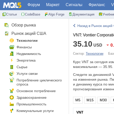
Форум
Маркет
Сигналы
Фриланс
V
Статьи
CodeBase
Algo Forge
Документация
Учебни
Обзор рынка
Назад в Рынок акций
Рынок акций США
VNT: Vontier Corporat
Технологии
35.10
USD
0
Финансы
Недвижимость
Сектор:
Технологии
Баз
Энергетика
Курс VNT за сегодня и
максимальная — 35.95.
Сырье
Услуги связи
Следите за динамикой V
на изменения рынка. П
Потребление циклического
спроса
и динамику курса по ми
прогнозирования измен
Основное потребление
Здравоохранение
M5
M15
M30
Промышленность
Коммунальные услуги
VNT