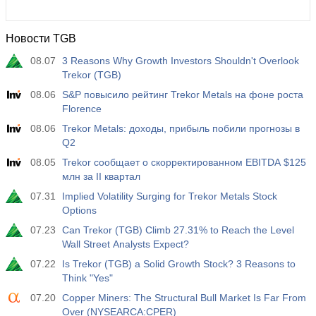
Новости TGB
08.07
3 Reasons Why Growth Investors Shouldn't Overlook
Trekor (TGB)
08.06
S&P повысило рейтинг Trekor Metals на фоне роста
Florence
08.06
Trekor Metals: доходы, прибыль побили прогнозы в
Q2
08.05
Trekor сообщает о скорректированном EBITDA $125
млн за II квартал
07.31
Implied Volatility Surging for Trekor Metals Stock
Options
07.23
Can Trekor (TGB) Climb 27.31% to Reach the Level
Wall Street Analysts Expect?
07.22
Is Trekor (TGB) a Solid Growth Stock? 3 Reasons to
Think "Yes"
07.20
Copper Miners: The Structural Bull Market Is Far From
Over (NYSEARCA:CPER)