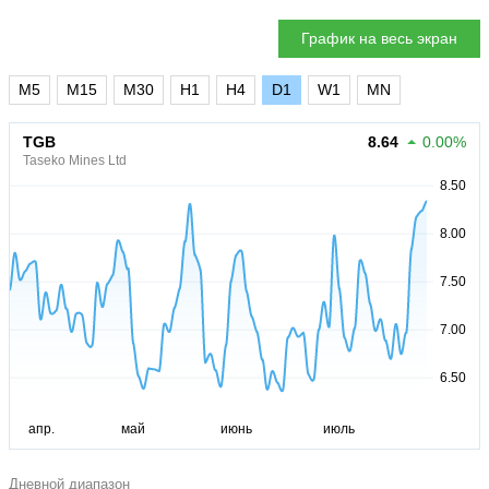
График на весь экран
M5
M15
M30
H1
H4
D1
W1
MN
TGB
8.64
0.00%
Taseko Mines Ltd
Дневной диапазон