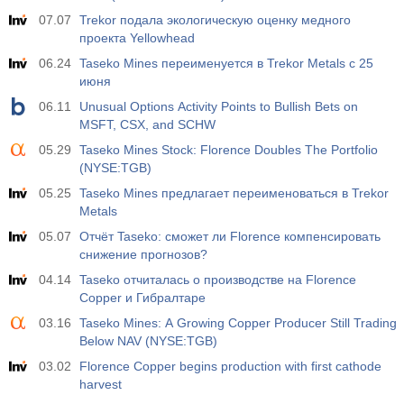
07.07
Trekor подала экологическую оценку медного
проекта Yellowhead
06.24
Taseko Mines переименуется в Trekor Metals с 25
июня
06.11
Unusual Options Activity Points to Bullish Bets on
MSFT, CSX, and SCHW
05.29
Taseko Mines Stock: Florence Doubles The Portfolio
(NYSE:TGB)
05.25
Taseko Mines предлагает переименоваться в Trekor
Metals
05.07
Отчёт Taseko: сможет ли Florence компенсировать
снижение прогнозов?
04.14
Taseko отчиталась о производстве на Florence
Copper и Гибралтаре
03.16
Taseko Mines: A Growing Copper Producer Still Trading
Below NAV (NYSE:TGB)
03.02
Florence Copper begins production with first cathode
harvest