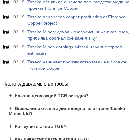
02.19
Taseko объявила о начале производства меди на
проекте Florence Copper
02.19
Taseko announces copper production at Florence
Copper project
02.19
Taseko Mines: доходы оказались ниже прогнозов,
прибыльa обогнал ожидания в Q4
02.19
Taseko Mines earnings missed, revenue topped
estimates
02.18
Taseko начинает производство меди на проекте
Florence Copper
Часто задаваемые вопросы
Какова цена акций TGB сегодня?
Выплачиваются ли дивиденды по акциям Taseko
Mines Ltd?
Как купить акции TGB?
Как инвестировать в акции TGB?