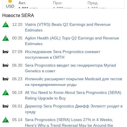
Акт.
Прог.
Пред.
USD
1.801 млн
1.772 млн
1.777 млн
Новости SERA
12:20
Viatris (VTRS) Beats Q2 Earnings and Revenue
Estimates
00:35
Agilon Health (AGL) Tops Q2 Earnings and Revenue
Estimates
07.09
Исследование Sera Prognostics снижает
поступления в ОИТН
06.30
Sera Prognostics вводит экс-гендиректора Myriad
Genetics в совет
06.23
Иллинойс расширяет покрытие Medicaid для тестов
на преждевременные роды
06.19
All You Need to Know About Sera Prognostics (SERA)
Rating Upgrade to Buy
06.01
Директор Sera Prognostics Джефф Эллиотт уходит в
среду
05.14
Sera Prognostics (SERA) Loses 27% in 4 Weeks,
Here's Why a Trend Reversal May be Around the