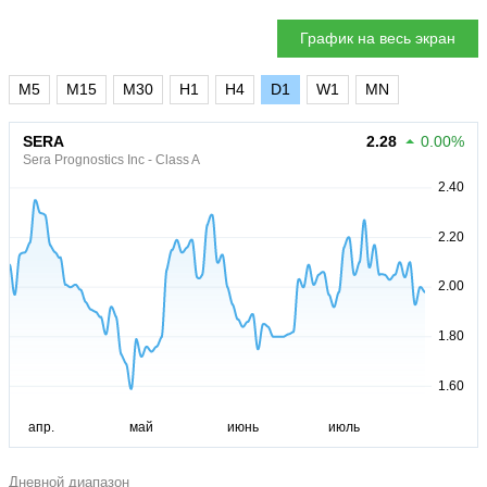
График на весь экран
M5
M15
M30
H1
H4
D1
W1
MN
SERA
2.28
0.00%
Sera Prognostics Inc - Class A
Дневной диапазон