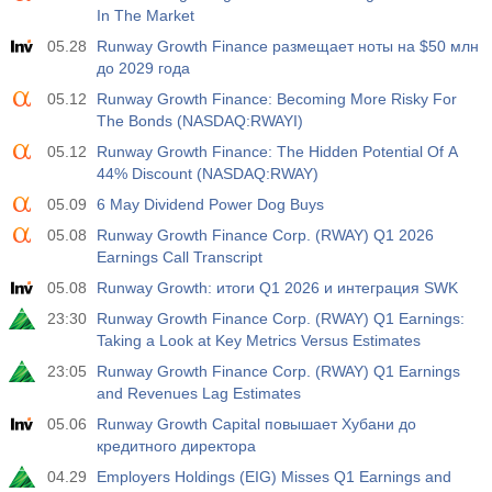
In The Market
17:00
Общее число буровых установок в США от Baker
05.28
Runway Growth Finance размещает ноты на $50 млн
Hughes
до 2029 года
USD
Акт.
Прог.
Пред.
05.12
Runway Growth Finance: Becoming More Risky For
588
588
The Bonds (NASDAQ:RWAYI)
05.12
Runway Growth Finance: The Hidden Potential Of A
19:00
Потребительское кредитование от ФРС м/м
44% Discount (NASDAQ:RWAY)
Акт.
Прог.
Пред.
USD
05.09
6 May Dividend Power Dog Buys
$​14.17 млрд
$​11.44 млрд
$​-1.08 млрд
05.08
Runway Growth Finance Corp. (RWAY) Q1 2026
Earnings Call Transcript
19:30
Чистый объем спекулятивных позиций по золоту от
CFTC
05.08
Runway Growth: итоги Q1 2026 и интеграция SWK
USD
Акт.
Прог.
Пред.
23:30
Runway Growth Finance Corp. (RWAY) Q1 Earnings:
197.6 тыс
182.1 тыс
Taking a Look at Key Metrics Versus Estimates
23:05
Runway Growth Finance Corp. (RWAY) Q1 Earnings
19:30
Чистый объем спекулятивных позиций по сырой
and Revenues Lag Estimates
нефти от CFTC
USD
05.06
Акт.
Runway Growth Capital повышает Хубани до
Прог.
Пред.
112.4 тыс
кредитного директора
120.1 тыс
04.29
Employers Holdings (EIG) Misses Q1 Earnings and