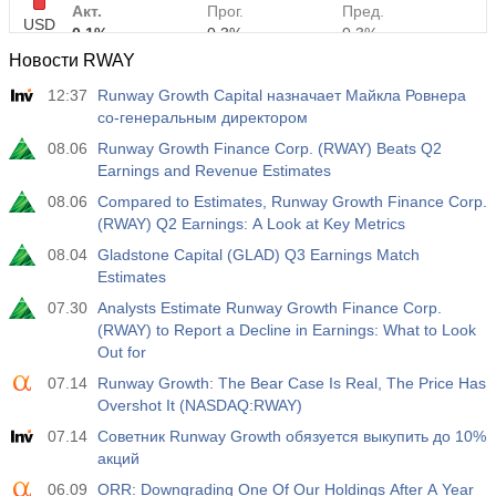
Акт.
Прог.
Пред.
USD
0.1%
0.3%
0.3%
Новости RWAY
12:30
Средняя почасовая заработная плата г/г
12:37
Runway Growth Capital назначает Майкла Ровнера
Акт.
Прог.
Пред.
со-генеральным директором
USD
3.2%
3.5%
3.5%
08.06
Runway Growth Finance Corp. (RWAY) Beats Q2
Earnings and Revenue Estimates
12:30
Изменение числа занятых в частном
08.06
Compared to Estimates, Runway Growth Finance Corp.
несельскохозяйственном секторе
(RWAY) Q2 Earnings: A Look at Key Metrics
USD
Акт.
Прог.
Пред.
08.04
Gladstone Capital (GLAD) Q3 Earnings Match
30 тыс
40 тыс
30 тыс
Estimates
07.30
Analysts Estimate Runway Growth Finance Corp.
12:30
Уровень безработицы U6
(RWAY) to Report a Decline in Earnings: What to Look
Акт.
Прог.
Пред.
USD
Out for
7.9%
7.9%
7.9%
07.14
Runway Growth: The Bear Case Is Real, The Price Has
Overshot It (NASDAQ:RWAY)
17:00
Число нефтяных буровых установок от Baker
Hughes
07.14
Советник Runway Growth обязуется выкупить до 10%
USD
Акт.
акций
Прог.
Пред.
454
451
06.09
ORR: Downgrading One Of Our Holdings After A Year