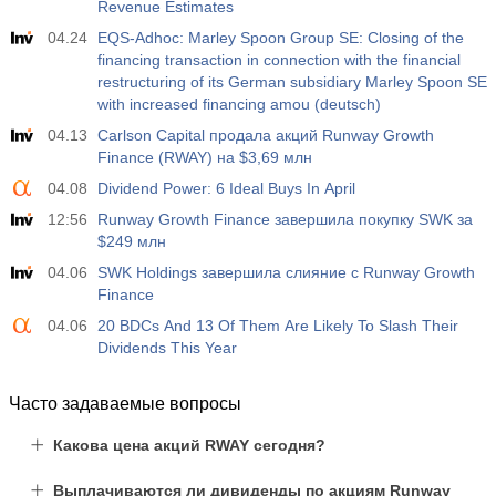
Revenue Estimates
19:30
Чистый объем спекулятивных позиций по S&P 500
от CFTC
04.24
EQS-Adhoc: Marley Spoon Group SE: Closing of the
USD
Акт.
Прог.
Пред.
financing transaction in connection with the financial
-27.3 тыс
-17.2 тыс
restructuring of its German subsidiary Marley Spoon SE
with increased financing amou (deutsch)
19:30
Чистый объем спекулятивных позиций по Nasdaq
04.13
Carlson Capital продала акций Runway Growth
100 от CFTC
Finance (RWAY) на $3,69 млн
USD
Акт.
Прог.
Пред.
04.08
Dividend Power: 6 Ideal Buys In April
-14.6 тыс
4.9 тыс
12:56
Runway Growth Finance завершила покупку SWK за
$249 млн
04.06
SWK Holdings завершила слияние с Runway Growth
Finance
04.06
20 BDCs And 13 Of Them Are Likely To Slash Their
Dividends This Year
Часто задаваемые вопросы
Какова цена акций RWAY сегодня?
Выплачиваются ли дивиденды по акциям Runway