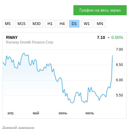
График на весь экран
M5
M15
M30
H1
H4
D1
W1
MN
RWAY
7.10
0.00%
Runway Growth Finance Corp
Дневной диапазон