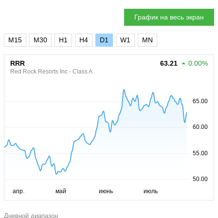
График на весь экран
M15
M30
H1
H4
D1
W1
MN
RRR
63.21
0.00%
Red Rock Resorts Inc - Class A
Дневной диапазон