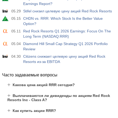
19:30
Чистый объем спекулятивных позиций по S&P 500
Earnings Report?
от CFTC
05.29
Stifel снизил целевую цену акций Red Rock Resorts
USD
Акт.
Прог.
Пред.
-17.2 тыс
05.15
CHDN vs. RRR: Which Stock Is the Better Value
Option?
19:30
Чистый объем спекулятивных позиций по Nasdaq
05.11
Red Rock Resorts Q1 2026 Earnings: Focus On The
100 от CFTC
Long Term (NASDAQ:RRR)
USD
Акт.
Прог.
Пред.
05.04
Diamond Hill Small Cap Strategy Q1 2026 Portfolio
4.9 тыс
Review
04.30
Citizens снижает целевую цену акций Red Rock
Resorts из-за EBITDA
Часто задаваемые вопросы
Какова цена акций RRR сегодня?
Выплачиваются ли дивиденды по акциям Red Rock
Resorts Inc - Class A?
Как купить акции RRR?