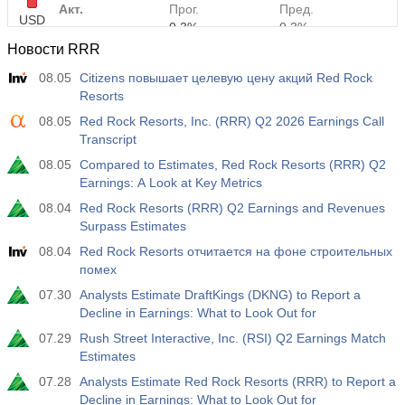
Акт.
Прог.
Пред.
USD
0.3%
0.3%
Новости RRR
12:30
Средняя почасовая заработная плата г/г
08.05
Citizens повышает целевую цену акций Red Rock
Акт.
Прог.
Пред.
Resorts
USD
3.5%
3.5%
08.05
Red Rock Resorts, Inc. (RRR) Q2 2026 Earnings Call
Transcript
12:30
Изменение числа занятых в частном
08.05
Compared to Estimates, Red Rock Resorts (RRR) Q2
несельскохозяйственном секторе
Earnings: A Look at Key Metrics
USD
Акт.
Прог.
Пред.
08.04
Red Rock Resorts (RRR) Q2 Earnings and Revenues
40 тыс
49 тыс
Surpass Estimates
08.04
Red Rock Resorts отчитается на фоне строительных
12:30
Уровень безработицы U6
помех
Акт.
Прог.
Пред.
USD
7.9%
7.9%
07.30
Analysts Estimate DraftKings (DKNG) to Report a
Decline in Earnings: What to Look Out for
17:00
07.29
Число нефтяных буровых установок от Baker
Rush Street Interactive, Inc. (RSI) Q2 Earnings Match
Hughes
Estimates
USD
Акт.
Прог.
Пред.
07.28
Analysts Estimate Red Rock Resorts (RRR) to Report a
451
Decline in Earnings: What to Look Out for