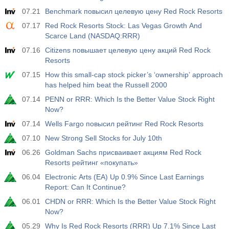
07.21
Benchmark повысил целевую цену Red Rock Resorts
17:00
Общее число буровых установок в США от Baker
07.17
Red Rock Resorts Stock: Las Vegas Growth And
Hughes
Scarce Land (NASDAQ:RRR)
USD
Акт.
Прог.
Пред.
588
07.16
Citizens повышает целевую цену акций Red Rock
Resorts
19:00
Потребительское кредитование от ФРС м/м
07.15
How this small-cap stock picker’s ‘ownership’ approach
has helped him beat the Russell 2000
Акт.
Прог.
Пред.
USD
$​11.44 млрд
$​-0.18 млрд
07.14
PENN or RRR: Which Is the Better Value Stock Right
Now?
19:30
Чистый объем спекулятивных позиций по золоту от
07.14
Wells Fargo повысил рейтинг Red Rock Resorts
CFTC
07.10
New Strong Sell Stocks for July 10th
USD
Акт.
Прог.
Пред.
182.1 тыс
06.26
Goldman Sachs присваивает акциям Red Rock
Resorts рейтинг «покупать»
19:30
06.04
Чистый объем спекулятивных позиций по сырой
Electronic Arts (EA) Up 0.9% Since Last Earnings
нефти от CFTC
Report: Can It Continue?
USD
Акт.
Прог.
Пред.
06.01
CHDN or RRR: Which Is the Better Value Stock Right
120.1 тыс
Now?
05.29
Why Is Red Rock Resorts (RRR) Up 7.1% Since Last