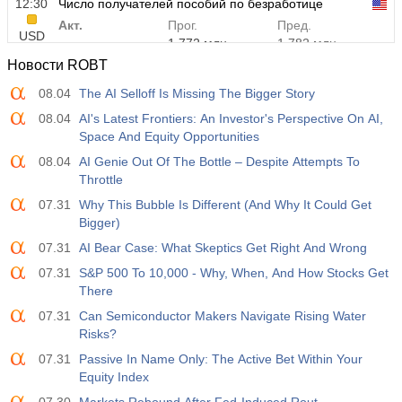
12:30
Число получателей пособий по безработице
Акт.
Прог.
Пред.
USD
1.772 млн
1.782 млн
Новости ROBT
08.04
The AI Selloff Is Missing The Bigger Story
08.04
AI's Latest Frontiers: An Investor's Perspective On AI,
Space And Equity Opportunities
08.04
AI Genie Out Of The Bottle – Despite Attempts To
Throttle
07.31
Why This Bubble Is Different (And Why It Could Get
Bigger)
07.31
AI Bear Case: What Skeptics Get Right And Wrong
07.31
S&P 500 To 10,000 - Why, When, And How Stocks Get
There
07.31
Can Semiconductor Makers Navigate Rising Water
Risks?
07.31
Passive In Name Only: The Active Bet Within Your
Equity Index