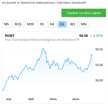
на рынке и принятия взвешенных торговых решений.
График на весь экран
M5
M15
M30
H1
H4
D1
W1
MN
ROBT
58.56
0.00%
First Trust Nasdaq Artificial Intelligence and Robotics ETF