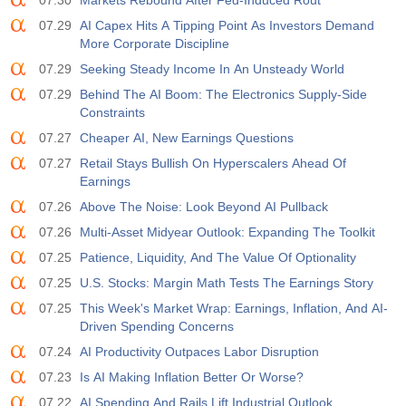
07.30
Markets Rebound After Fed-Induced Rout
07.29
AI Capex Hits A Tipping Point As Investors Demand
More Corporate Discipline
07.29
Seeking Steady Income In An Unsteady World
07.29
Behind The AI Boom: The Electronics Supply-Side
Constraints
07.27
Cheaper AI, New Earnings Questions
07.27
Retail Stays Bullish On Hyperscalers Ahead Of
Earnings
07.26
Above The Noise: Look Beyond AI Pullback
07.26
Multi-Asset Midyear Outlook: Expanding The Toolkit
07.25
Patience, Liquidity, And The Value Of Optionality
07.25
U.S. Stocks: Margin Math Tests The Earnings Story
07.25
This Week's Market Wrap: Earnings, Inflation, And AI-
Driven Spending Concerns
07.24
AI Productivity Outpaces Labor Disruption
07.23
Is AI Making Inflation Better Or Worse?
07.22
AI Spending And Rails Lift Industrial Outlook