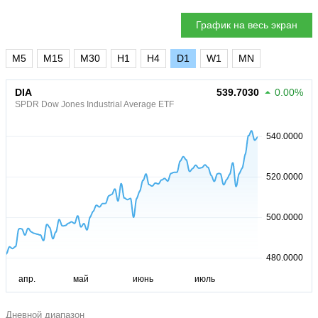
График на весь экран
M5
M15
M30
H1
H4
D1
W1
MN
DIA
539.7030
0.00%
SPDR Dow Jones Industrial Average ETF
Дневной диапазон