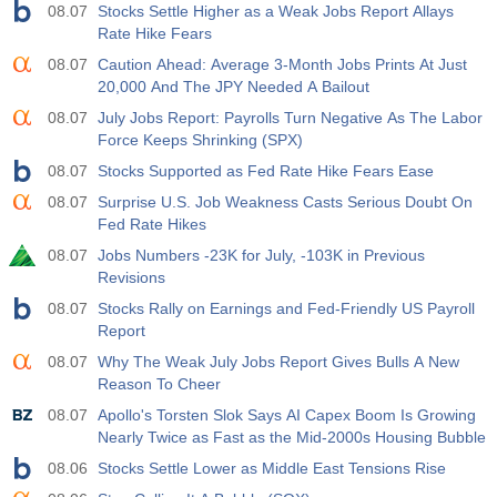
08.07
Stocks Settle Higher as a Weak Jobs Report Allays
Rate Hike Fears
08.07
Caution Ahead: Average 3-Month Jobs Prints At Just
20,000 And The JPY Needed A Bailout
08.07
July Jobs Report: Payrolls Turn Negative As The Labor
Force Keeps Shrinking (SPX)
08.07
Stocks Supported as Fed Rate Hike Fears Ease
08.07
Surprise U.S. Job Weakness Casts Serious Doubt On
Fed Rate Hikes
08.07
Jobs Numbers -23K for July, -103K in Previous
Revisions
08.07
Stocks Rally on Earnings and Fed-Friendly US Payroll
Report
08.07
Why The Weak July Jobs Report Gives Bulls A New
Reason To Cheer
08.07
Apollo's Torsten Slok Says AI Capex Boom Is Growing
Nearly Twice as Fast as the Mid-2000s Housing Bubble
08.06
Stocks Settle Lower as Middle East Tensions Rise