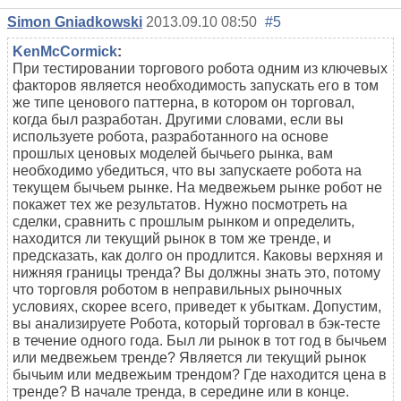
Simon Gniadkowski
2013.09.10 08:50
#5
KenMcCormick
:
При тестировании торгового робота одним из ключевых
факторов является необходимость запускать его в том
же типе ценового паттерна, в котором он торговал,
когда был разработан. Другими словами, если вы
используете робота, разработанного на основе
прошлых ценовых моделей бычьего рынка, вам
необходимо убедиться, что вы запускаете робота на
текущем бычьем рынке. На медвежьем рынке робот не
покажет тех же результатов. Нужно посмотреть на
сделки, сравнить с прошлым рынком и определить,
находится ли текущий рынок в том же тренде, и
предсказать, как долго он продлится. Каковы верхняя и
нижняя границы тренда? Вы должны знать это, потому
что торговля роботом в неправильных рыночных
условиях, скорее всего, приведет к убыткам. Допустим,
вы анализируете Робота, который торговал в бэк-тесте
в течение одного года. Был ли рынок в тот год в бычьем
или медвежьем тренде? Является ли текущий рынок
бычьим или медвежьим трендом? Где находится цена в
тренде? В начале тренда, в середине или в конце.