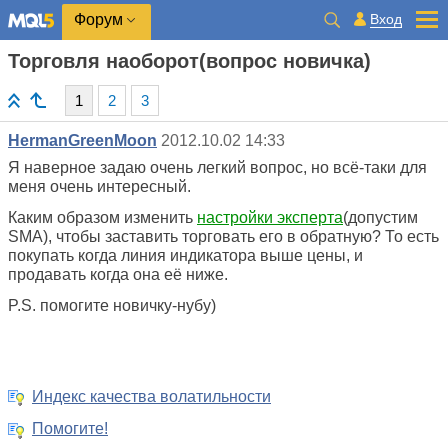
Вход
Форум
Торговля наоборот(вопрос новичка)
1
2
3
HermanGreenMoon
2012.10.02 14:33
Я
наверное
задаю
очень
легкий
вопрос, но всё-таки дл
я
меня
очень интересный.
Каким образом изменить
настройки эксперта
(допустим
SMA), чтобы заставить торговать его в обратную? То есть
покупать когда линия индикатора выше цены, и
продавать когда она её ниже.
P.S. помогите новичку-нубу)
Индекс качества волатильности
Помогите!