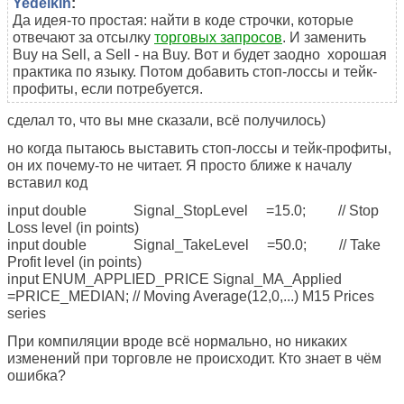
Yedelkin
:
Да идея-то простая: найти в коде строчки, которые
отвечают за отсылку
торговых запросов
. И заменить
Buy на Sell, а Sell - на Buy. Вот и будет заодно хорошая
практика по языку. Потом добавить стоп-лоссы и тейк-
профиты, если потребуется.
сделал то, что вы мне сказали, всё получилось)
но когда пытаюсь выставить стоп-лоссы и тейк-профиты,
он их почему-то не читает. Я просто ближе к началу
вставил код
input double Signal_StopLevel =15.0; // Stop
Loss level (in points)
input double Signal_TakeLevel =50.0; // Take
Profit level (in points)
input ENUM_APPLIED_PRICE Signal_MA_Applied
=PRICE_MEDIAN; // Moving Average(12,0,...) M15 Prices
series
При компиляции вроде всё нормально, но никаких
изменений при торговле не происходит. Кто знает в чём
ошибка?