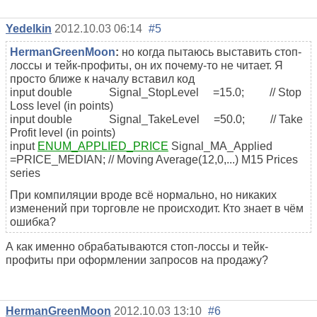
Yedelkin
2012.10.03 06:14
#5
HermanGreenMoon
:
но когда пытаюсь выставить стоп-
лоссы и тейк-профиты, он их почему-то не читает. Я
просто ближе к началу вставил код
input double Signal_StopLevel =15.0; // Stop
Loss level (in points)
input double Signal_TakeLevel =50.0; // Take
Profit level (in points)
input
ENUM_APPLIED_PRICE
Signal_MA_Applied
=PRICE_MEDIAN; // Moving Average(12,0,...) M15 Prices
series
При компиляции вроде всё нормально, но никаких
изменений при торговле не происходит. Кто знает в чём
ошибка?
А как именно обрабатываются стоп-лоссы и тейк-
профиты при оформлении запросов на продажу?
HermanGreenMoon
2012.10.03 13:10
#6