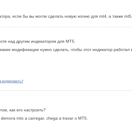
тора, если бы вы могли сделать новую копию для mt4, а также mt5,
боте над другим индикатором для MT5.
 какие модификации нужно сделать, чтобы этот индикатор работал 
к кодировать?
том, как его настроить?
demora mto a carregar, chega a travar o MT5.