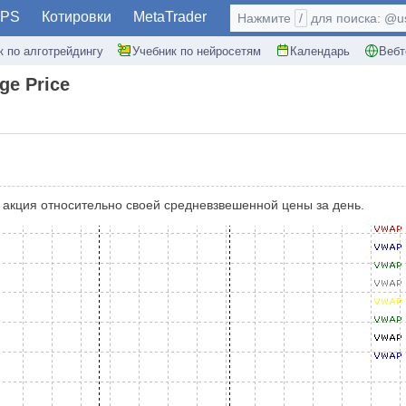
PS
Котировки
MetaTrader
Нажмите
/
для поиска: @use
к по алготрейдингу
Учебник по нейросетям
Календарь
Вебт
ge Price
я акция относительно своей средневзвешенной цены за день.