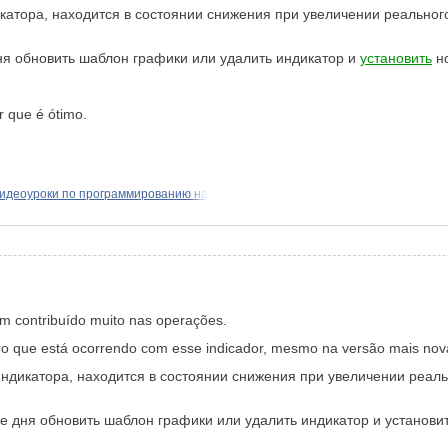
катора, находится в состоянии снижения при увеличении реально
ня обновить шаблон графики или удалить индикатор и
установить
но
r que é ótimo.
идеоуроки по программированию на
em contribuído muito nas operações.
ro que está ocorrendo com esse indicador, mesmo na versão mais nov
индикатора, находится в состоянии снижения при увеличении реал
е дня обновить шаблон графики или удалить индикатор и установи