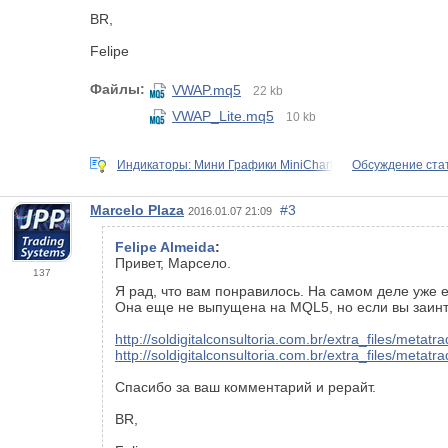
BR,
Felipe
Файлы:
VWAP.mq5
22 kb
VWAP_Lite.mq5
10 kb
Индикаторы: Мини Графики MiniChart
Обсуждение стат
Marcelo Plaza
#3
2016.01.07 21:09
Felipe Almeida
:
Привет, Марсело.
137
Я рад, что вам понравилось. На самом деле уже 
Она еще не выпущена на MQL5, но если вы заинт
http://soldigitalconsultoria.com.br/extra_files/metat
http://soldigitalconsultoria.com.br/extra_files/meta
Спасибо за ваш комментарий и рерайт.
BR,