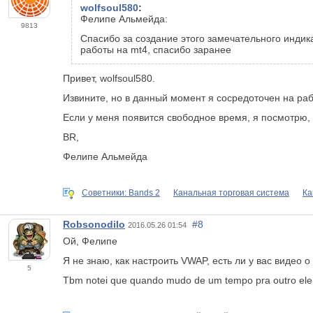
wolfsoul580
:
Фелипе Альмейда:
9813
Спасибо за создание этого замечательного индика
работы на mt4, спасибо заранее
Привет, wolfsoul580.
Извините, но в данный момент я сосредоточен на ра
Если у меня появится свободное время, я посмотрю,
BR,
Фелипе Альмейда
Советники: Bands 2
Канальная торговая система
Ка
Robsonodilo
#8
2016.05.26 01:54
Ой, Фелипе
Я не знаю, как настроить VWAP, есть ли у вас видео о 
5
Tbm notei que quando mudo de um tempo pra outro ele 