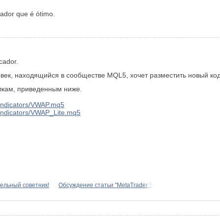
ador que é ótimo.
cador.
овек, находящийся в сообществе MQL5, хочет разместить новый код
ылкам, приведенным ниже.
r/indicators/VWAP.mq5
er/indicators/VWAP_Lite.mq5
ительный советник!
Обсуждение статьи "MetaTrader 5