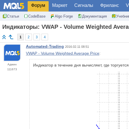
Форум
Маркет
Сигналы
Фриланс
V
Статьи
CodeBase
Algo Forge
Документация
Учебни
Индикаторы: VWAP - Volume Weighted Avera
1
2
3
4
Automated-Trading
2016.02.11 08:51
VWAP - Volume Weighted Average Price
:
Админ
Индикатор в течение дня вычисляет, где торгуетс
111673