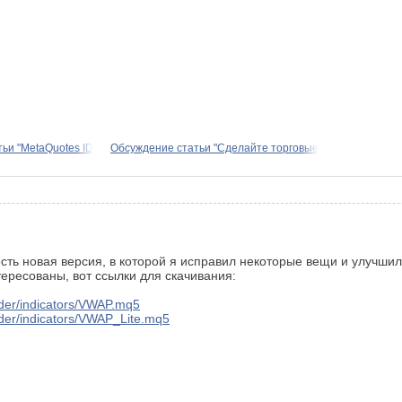
ьи "MetaQuotes ID
Обсуждение статьи "Сделайте торговые
есть новая версия, в которой я исправил некоторые вещи и улучшил
ересованы, вот ссылки для скачивания:
rader/indicators/VWAP.mq5
trader/indicators/VWAP_Lite.mq5