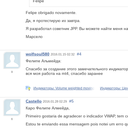
Felipe
Felipe obrigado novamente.
Да, я протестирую их завтра.
Я разработал советник JPP. Вы можете найти меня н
Марсело
wolfsoul580
#4
2016.01.15 02:32
Фелипе Альмейда:
Спасибо за создание этого замечательного индикатора
9
вся моя работа на mt4, спасибо заранее
Индикаторы: Volume weighted moving
Индикаторы: Цен
Castello
#5
2016.01.28 02:29
Каро Фелипе Алмейда,
Primeiro gostaria de agradecer o indicador VWAP, tem c
6
Estou te enviando essa mensagem pois notei um erro q