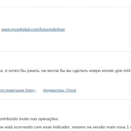
а
www.mcpdigital.com/futures&nbsp;
, я хотел бы узнать, не могли бы вы сделать новую копию для mt4,
тр гравитации Элерса
Индикаторы: iTrend
ontribuído muito nas operações.
ue está ocorrendo com esse indicador, mesmo na versão mais nova 1.