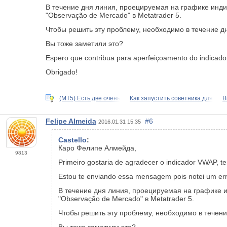
В течение дня линия, проецируемая на графике инди
"Observação de Mercado" в Metatrader 5.
Чтобы решить эту проблему, необходимо в течение д
Вы тоже заметили это?
Espero que contribua para aperfeiçoamento do indicado
Obrigado!
(MT5) Есть две очень
Как запустить советника для
В
Felipe Almeida
#6
2016.01.31 15:35
Castello
:
Каро Фелипе Алмейда,
9813
Primeiro gostaria de agradecer o indicador VWAP, t
Estou te enviando essa mensagem pois notei um er
В течение дня линия, проецируемая на графике 
"Observação de Mercado" в Metatrader 5.
Чтобы решить эту проблему, необходимо в течени