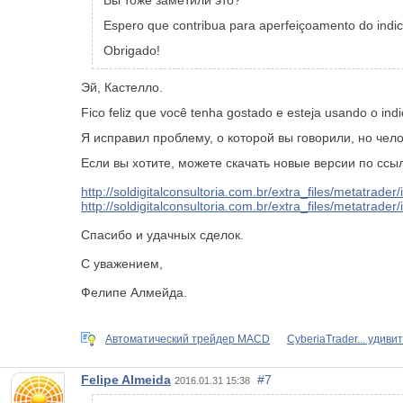
Вы тоже заметили это?
Espero que contribua para aperfeiçoamento do indic
Obrigado!
Эй, Кастелло.
Fico feliz que você tenha gostado e esteja usando o indi
Я исправил проблему, о которой вы говорили, но чел
Если вы хотите, можете скачать новые версии по сс
http://soldigitalconsultoria.com.br/extra_files/metatrade
http://soldigitalconsultoria.com.br/extra_files/metatrad
Спасибо и удачных сделок.
С уважением,
Фелипе Алмейда.
Автоматический трейдер MACD
CyberiaTrader... удив
Felipe Almeida
#7
2016.01.31 15:38