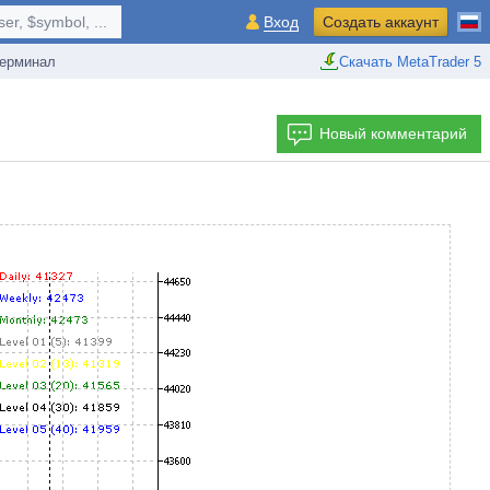
r, $symbol, ...
Вход
Создать аккаунт
ерминал
Скачать MetaTrader 5
Новый комментарий