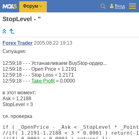
Вход
Форум
StopLevel - "
Forex Trader
2005.08.22 19:13
Ситуация:
12:59:18 - - - Устанавливаем BuyStop-ордер...
12:59:18 - - - Open Price = 1.2191
12:59:18 - - - Stop Loss = 1.2171
12:59:18 - - -
Take Profit
= 0.0000
в этот момент:
Ask = 1.2188
StopLevel = 3
т.е. проверка
if ( _OpenPrice - _Ask < _StopLevel * _Point
//if( 1.2191-1.2188 < 3 * 0.0001 ) return(-1
//if( 0.0003 < 0.0003 ) return(-1);