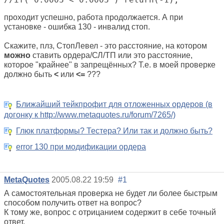
проходит успешно, работа продолжается. А при
установке - ошибка 130 - инвалид стоп.
Скажите, плз, СтопЛевел - это расстояние, на котором
можно
ставить ордера/СЛ/ТП или это расстояние,
которое "крайнее" в запрещённых? Т.е. в моей проверке
должно быть
<
или
<=
???
Ближайший тейкпрофит для отложенных ордеров (в
догонку к http://www.metaquotes.ru/forum/7265/)
Глюк платформы? Тестера? Или так и должно быть?
error 130 при модификации ордера
MetaQuotes
2005.08.22 19:59
#1
А самостоятельная проверка не будет ли более быстрым
способом получить ответ на вопрос?
К тому же, вопрос с отрицанием содержит в себе точный
ответ.