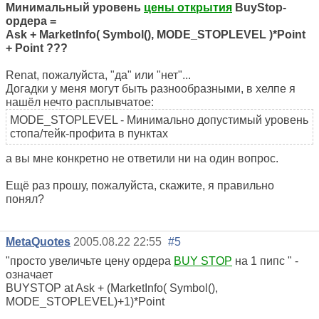
Минимальный уровень
цены открытия
BuyStop-
ордера =
Ask + MarketInfo( Symbol(), MODE_STOPLEVEL )*Point
+ Point ???
Renat, пожалуйста, "да" или "нет"...
Догадки у меня могут быть разнообразными, в хелпе я
нашёл нечто расплывчатое:
MODE_STOPLEVEL - Минимально допустимый уровень
стопа/тейк-профита в пунктах
а вы мне конкретно не ответили ни на один вопрос.
Ещё раз прошу, пожалуйста, скажите, я правильно
понял?
MetaQuotes
2005.08.22 22:55
#5
"просто увеличьте цену ордера
BUY STOP
на 1 пипс " -
означает
BUYSTOP at Ask + (MarketInfo( Symbol(),
MODE_STOPLEVEL)+1)*Point