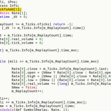
li, iPos;

ckToAdd[
1
Rates
 Rate[
1
];

etime
 _dt = 
0
;

ayCount >= m_Ticks.nTicks) 
return
 -
1
;

 (_dt != m_Ticks.Info[m_ReplayCount].time))

t = m_Ticks.Info[m_ReplayCount].time;

te[
0
].real_volume = 
0
;

te[
0
].tick_volume = 
0
;

t
) m_Ticks.Info[m_ReplayCount].time_msc;

ile
 (mili == m_Ticks.Info[m_ReplayCount].time_msc)

      Rate[
0
].close = m_Ticks.Info[m_ReplayCount].last;

      Rate[
0
].open = (bNew ? Rate[
0
].close : Rate[
0
].ope
      Rate[
0
].high = (bNew || (Rate[
0
].close > Rate[
0
].h
      Rate[
0
].low = (bNew || (Rate[
0
].close < Rate[
0
].lo
      Rate[
0
].real_volume += (
long
) m_Ticks.Info[m_Repla
      bNew = 
false
;

      m_ReplayCount++;

i++;

li == m_Ticks.Info[m_ReplayCount].time_msc);

me = m_Ticks.Info[m_ReplayCount].time;

sUpdate
(def_SymbolReplay, Rate, 
1
);
