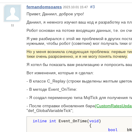
fernandomsoares
#3
2023.10.01 15:47
Привет, Даниил, доброе утро!
Даниил, я немного изучил ваш код и разработку на п
11
Робот основан на потоке входящих данных, т.е. он сч
Я уже разбирался с этой же проблемой в других пост
нужными, чтобы робот (советник) мог получать тики о
Но у меня возникла следующая проблема: первые тики
тики очень разрозненно, и я не могу понять почему.
Я хотел бы показать вам реализацию и попросить в
Вот изменения, которые я сделал:
- В классе C_Replay (строки выделены желтым цветом
- В методе Event_OnTime:
- Я создал переменную типа MqlTick для получения т
- После отправки обновления бара
(CustomRatesUpda
"def_GlobalVariableTick";
inline
int
 Event_OnTime(
void
)

                        {

bool
    bN