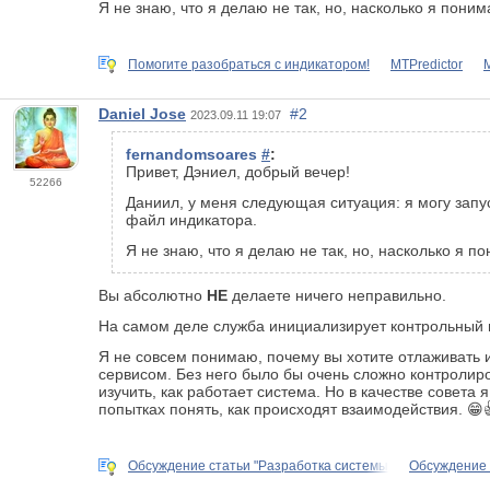
Я не знаю, что я делаю не так, но, насколько я пони
Помогите разобраться с индикатором!
MTPredictor
Daniel Jose
#2
2023.09.11 19:07
fernandomsoares
#
:
Привет, Дэниел, добрый вечер!
52266
Даниил, у меня следующая ситуация: я могу запус
файл индикатора.
Я не знаю, что я делаю не так, но, насколько я п
Вы абсолютно
НЕ
делаете ничего неправильно.
На самом деле служба инициализирует контрольный инд
Я не совсем понимаю, почему вы хотите отлаживать 
сервисом. Без него было бы очень сложно контролиро
изучить, как работает система. Но в качестве совета
попытках понять, как происходят взаимодействия. 😁
Обсуждение статьи "Разработка системы
Обсуждение 