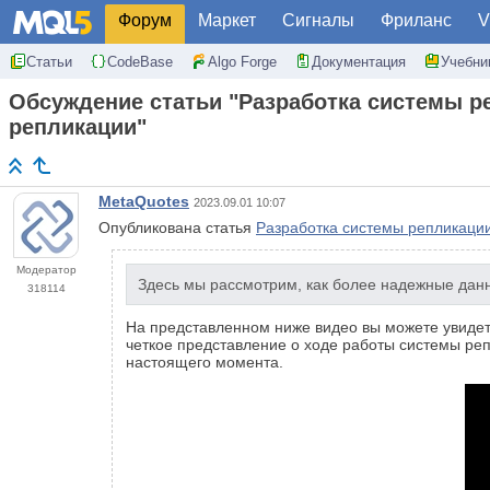
Форум
Маркет
Сигналы
Фриланс
V
Статьи
CodeBase
Algo Forge
Документация
Учебни
Обсуждение статьи "Разработка системы р
репликации"
MetaQuotes
2023.09.01 10:07
Опубликована статья
Разработка системы репликации
Модератор
Здесь мы рассмотрим, как более надежные данны
318114
На представленном ниже видео вы можете увидеть
четкое представление о ходе работы системы реп
настоящего момента.