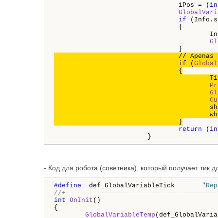
                                iPos = (
in
GlobalVari
if
 (Info.s
                                {

                                        In
Gl
				// Apenas plotará o tick no grafico se o robo tiver criado a variavel "def_GlobalVariableTick"

if
 (
Global
                                {

         
Pr
Gl
Cu
                                        sh
wh
return
 (
in
- Код для робота (советника), который получает тик д
#define 
 def_GlobalVariableTick       
"Rep
//+---------------------------------------
int
OnInit
()

{

GlobalVariableTemp
(def_GlobalVaria