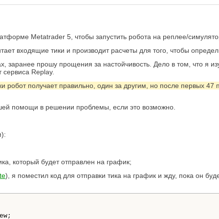
латформе Metatrader 5, чтобы запустить робота на реплее/симулят
итает входящие тики и производит расчеты для того, чтобы определ
ах, заранее прошу прощения за настойчивость. Дело в том, что я и
т сервиса Replay.
 робот получает правильно, один за другим, но после первых 47 по
ашей помощи в решении проблемы, если это возможно.
):
ика, который будет отправлен на график;
te
), я поместил код для отправки тика на график и жду, пока он б
ew;
