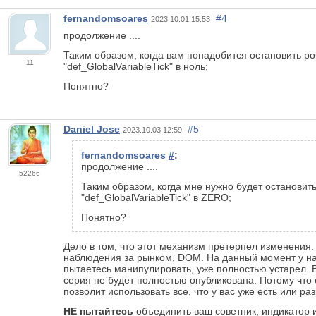
fernandomsoares
#4
2023.10.01 15:53
продолжение ....
Таким образом, когда вам понадобится остановить ро
11
"def_GlobalVariableTick" в ноль;
Понятно?
Daniel Jose
#5
2023.10.03 12:59
fernandomsoares
#
:
продолжение ....
52266
Таким образом, когда мне нужно будет остановит
"def_GlobalVariableTick" в ZERO;
Понятно?
Дело в том, что этот механизм претерпел изменения. 
наблюдения за рынком, DOM. На данный момент у нас 
пытаетесь манипулировать, уже полностью устарел. Ва
серия не будет полностью опубликована. Потому чт
позволит использовать все, что у вас уже есть или
НЕ пытайтесь
объединить ваш советник, индикатор и