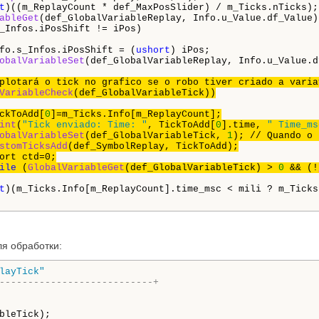
t
)((m_ReplayCount * def_MaxPosSlider) / m_Ticks.nTicks);

ableGet
(def_GlobalVariableReplay, Info.u_Value.df_Value);
_Infos.iPosShift != iPos)

fo.s_Infos.iPosShift = (
ushort
) iPos;

obalVariableSet
(def_GlobalVariableReplay, Info.u_Value.d
VariableCheck
(def_GlobalVariableTick))

                       	TickToAdd[
0
]=m_Ticks.Info[m_ReplayCount];

int
(
"Tick enviado: Time: "
, TickToAdd[
0
].time, 
" Time_ms
obalVariableSet
(def_GlobalVariableTick, 
1
)
; // Quando o 
stomTicksAdd
(def_SymbolReplay, TickToAdd);

ort ctd=0;

ile
 (
GlobalVariableGet
(def_GlobalVariableTick) > 
0
 && (!
t
)(m_Ticks.Info[m_ReplayCount].time_msc < mili ? m_Ticks
ля обработки:
layTick"
---------------------------+
bleTick);
