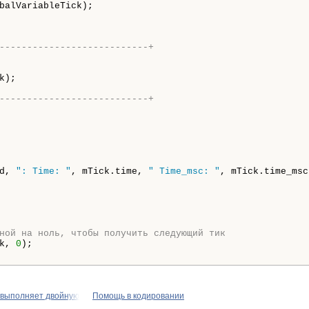
balVariableTick);

---------------------------+
);

---------------------------+
d, 
": Time: "
, mTick.time, 
" Time_msc: "
, mTick.time_msc
ной на ноль, чтобы получить следующий тик
k, 
0
);

 выполняет двойную
Помощь в кодировании