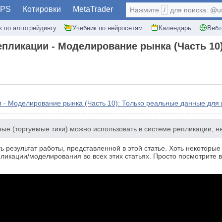
PS
Котировки
MetaTrader
Нажмите
/
для поиска: @use
к по алготрейдингу
Учебник по нейросетям
Календарь
Вебт
епликации - Моделирование рынка (Часть 10
 - Моделирование рынка (Часть 10): Только реальные данные для
е (торгуемые тики) можно использовать в системе репликации, не
 результат работы, представленной в этой статье. Хоть некоторые
ликации/моделирования во всех этих статьях. Просто посмотрите в