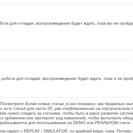
бота для отладки, воспроизведение будет ждать, пока вы не пройде
ь робота для отладки, воспроизведение будет ждать, пока я не про
Посмотрите более новые статьи, в них показано, как правильно вы
есть статья для части 28, уже опубликованная на португальском я
м нужно следить за статьями, чтобы быть в курсе развития системы
о со временем они претерпят ряд изменений, чтобы выполнить обе
 разрабатывается для использования на DEMO или РЕАЛЬНОМ счете
ли скрипт с REPLAY / SIMULATOR, по крайней мере, пока. Потому ч