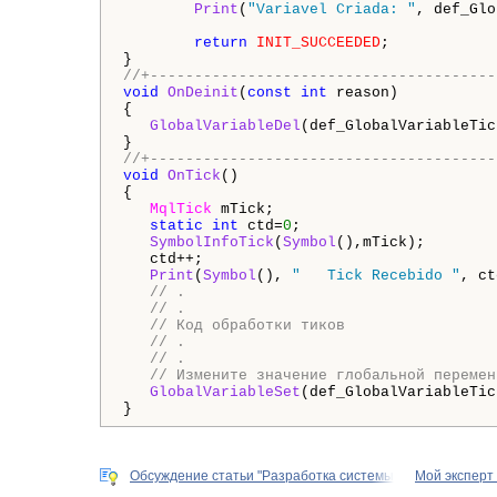
Print
(
"Variavel Criada: "
, def_Glo
return
INIT_SUCCEEDED
;

//+---------------------------------------
void
OnDeinit
(
const
int
 reason) 

{

GlobalVariableDel
(def_GlobalVariableTick
//+---------------------------------------
void
OnTick
() 

{

MqlTick
 mTick;

static
int
 ctd=
0
;

SymbolInfoTick
(
Symbol
(),mTick);

   ctd++;

Print
(
Symbol
(), 
"   Tick Recebido "
, ct
// .
// .
// Код обработки тиков
// .
// .
// Измените значение глобальной перемен
GlobalVariableSet
(def_GlobalVariableTic
Обсуждение статьи "Разработка системы
Мой эксперт