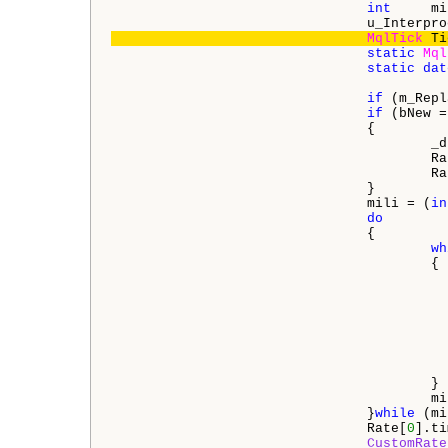
int
     mi
MqlTick
 Ti
static
Mql
static
dat
if
 (m_Repl
if
 (bNew =
                                {

                                        _d
                                        Ra
                                        Ra
                                }

                                mili = (
in
do
                                {

wh
                                        {

                                          
                                          
                                          
                                          
                                          
                                          
                                          
                                        }

                                        mil
                                }
while
 (mi
                                Rate[
0
].ti
CustomRate