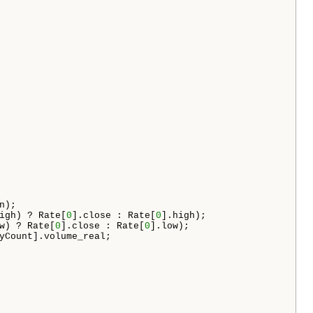
n);

igh) ? Rate[
0
].close : Rate[
0
].high);

w) ? Rate[
0
].close : Rate[
0
].low);

yCount].volume_real;
