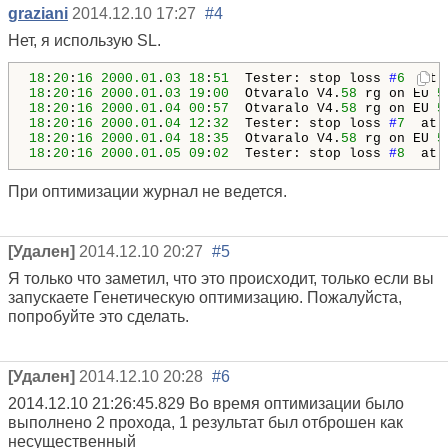
graziani
2014.12.10 17:27
#4
Нет, я использую SL.
18
:
20
:
16
2000.01
.
03
18
:
51
  Tester: stop loss 
#
6
 at 
18
:
20
:
16
2000.01
.
03
19
:
00
  Otvaralo V4.
58
 rg on EU 
5
18
:
20
:
16
2000.01
.
04
00
:
57
  Otvaralo V4.
58
 rg on EU 
5
18
:
20
:
16
2000.01
.
04
12
:
32
  Tester: stop loss 
#
7
 at 
18
:
20
:
16
2000.01
.
04
18
:
35
  Otvaralo V4.
58
 rg on EU 
5
18
:
20
:
16
2000.01
.
05
09
:
02
  Tester: stop loss 
#
8
 at 
При оптимизации журнал не ведется.
[Удален]
2014.12.10 20:27
#5
Я только что заметил, что это происходит, только если вы
запускаете Генетическую оптимизацию. Пожалуйста,
попробуйте это сделать.
[Удален]
2014.12.10 20:28
#6
2014.12.10 21:26:45.829 Во время оптимизации было
выполнено 2 прохода, 1 результат был отброшен как
несущественный