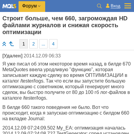
Вход
Форум
Строит больше, чем 660, загромождая HD
файлами журналов и снижая скорость
оптимизации
1
2
...
4
[Удален]
2014.12.09 06:33
Я уже писал об этом некоторое время назад, в билде 670
MetaQuotes ввела уродливую "функцию", которая
записывает каждую сделку во время ОПТИМИЗАЦИИ в
каталог /tester/logs. Так что если вы запустите большую
оптимизацию с советником, который генерирует много
сделок, вы быстро получите от 80 до 100 гб лог-файлов в
каталоге /tester/logs.
В билде 660 такого поведения не было. Вот что
происходит, когда я запускаю оптимизацию с билдом 660
на вкладке Journal:
2014.12.09 07:24:09.502 My_EA: оптимизация началась
2014.12.09 07:24:08.727 TestGenerator: спред установлен