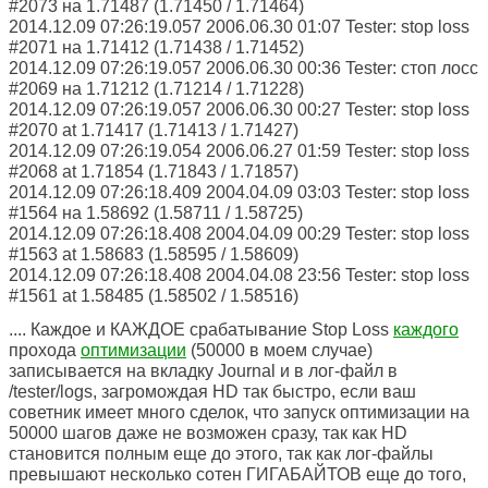
#2073 на 1.71487 (1.71450 / 1.71464)
2014.12.09 07:26:19.057 2006.06.30 01:07 Tester: stop loss
#2071 на 1.71412 (1.71438 / 1.71452)
2014.12.09 07:26:19.057 2006.06.30 00:36 Tester: стоп лосс
#2069 на 1.71212 (1.71214 / 1.71228)
2014.12.09 07:26:19.057 2006.06.30 00:27 Tester: stop loss
#2070 at 1.71417 (1.71413 / 1.71427)
2014.12.09 07:26:19.054 2006.06.27 01:59 Tester: stop loss
#2068 at 1.71854 (1.71843 / 1.71857)
2014.12.09 07:26:18.409 2004.04.09 03:03 Tester: stop loss
#1564 на 1.58692 (1.58711 / 1.58725)
2014.12.09 07:26:18.408 2004.04.09 00:29 Tester: stop loss
#1563 at 1.58683 (1.58595 / 1.58609)
2014.12.09 07:26:18.408 2004.04.08 23:56 Tester: stop loss
#1561 at 1.58485 (1.58502 / 1.58516)
.... Каждое и КАЖДОЕ срабатывание Stop Loss
каждого
прохода
оптимизации
(50000 в моем случае)
записывается на вкладку Journal и в лог-файл в
/tester/logs, загромождая HD так быстро, если ваш
советник имеет много сделок, что запуск оптимизации на
50000 шагов даже не возможен сразу, так как HD
становится полным еще до этого, так как лог-файлы
превышают несколько сотен ГИГАБАЙТОВ еще до того,