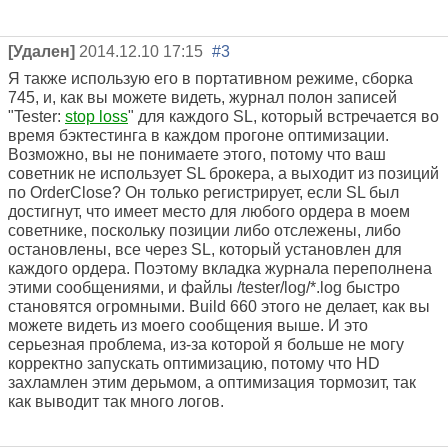
[Удален]
2014.12.10 17:15
#3
Я также использую его в портативном режиме, сборка
745, и, как вы можете видеть, журнал полон записей
"Tester:
stop loss
" для каждого SL, который встречается во
время бэктестинга в каждом прогоне оптимизации.
Возможно, вы не понимаете этого, потому что ваш
советник не использует SL брокера, а выходит из позиций
по OrderClose? Он только регистрирует, если SL был
достигнут, что имеет место для любого ордера в моем
советнике, поскольку позиции либо отслежены, либо
остановлены, все через SL, который установлен для
каждого ордера. Поэтому вкладка журнала переполнена
этими сообщениями, и файлы /tester/log/*.log быстро
становятся огромными. Build 660 этого не делает, как вы
можете видеть из моего сообщения выше. И это
серьезная проблема, из-за которой я больше не могу
корректно запускать оптимизацию, потому что HD
захламлен этим дерьмом, а оптимизация тормозит, так
как выводит так много логов.