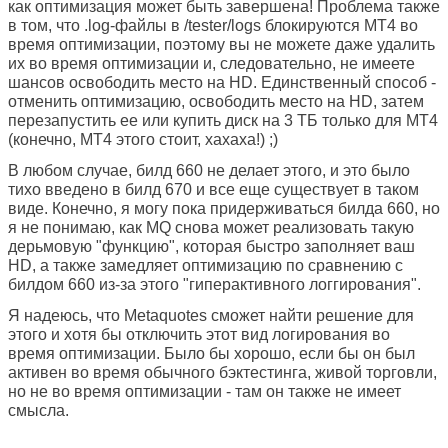
как оптимизация может быть завершена! Проблема также
в том, что .log-файлы в /tester/logs блокируются MT4 во
время оптимизации, поэтому вы не можете даже удалить
их во время оптимизации и, следовательно, не имеете
шансов освободить место на HD. Единственный способ -
отменить оптимизацию, освободить место на HD, затем
перезапустить ее или купить диск на 3 ТБ только для MT4
(конечно, MT4 этого стоит, хахаха!) ;)
В любом случае, билд 660 не делает этого, и это было
тихо введено в билд 670 и все еще существует в таком
виде. Конечно, я могу пока придерживаться билда 660, но
я не понимаю, как MQ снова может реализовать такую
дерьмовую "функцию", которая быстро заполняет ваш
HD, а также замедляет оптимизацию по сравнению с
билдом 660 из-за этого "гиперактивного логгирования".
Я надеюсь, что Metaquotes сможет найти решение для
этого и хотя бы отключить этот вид логирования во
время оптимизации. Было бы хорошо, если бы он был
активен во время обычного бэктестинга, живой торговли,
но не во время оптимизации - там он также не имеет
смысла.