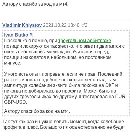
Автору спасибо за код на мт4.
Vladimir Khlystov
2021.10.22 13:40
#2
Ivan Butko
#
:
Насколько я помню, при
треугольном арбитраже
позиции локируются так жестко, что эквити двигается с
очень небольшой амплитудой. Учитывая спред,
позиции находятся в небольшом, но постоянном
минусе.
У кого есть опыт, поправьте, если не прав. Последний
раз тестировал подобное несколько лет назад, там
амплитуда колебаний эквити была похожа на ЭКГ и
никогда не добиралась до профита. Может быть на
других треугольниках по-другому, я тестировал на EUR-
GBP-USD.
Автору спасибо за код на мт4.
Так тут как раз и нужно ловить момент, когда колебание
профита в плюс. Большого плюса естественно не будет