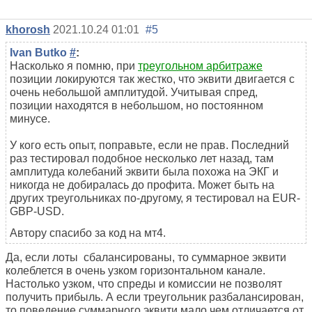
khorosh
2021.10.24 01:01
#5
Ivan Butko
#
:
Насколько я помню, при
треугольном арбитраже
позиции локируются так жестко, что эквити двигается с
очень небольшой амплитудой. Учитывая спред,
позиции находятся в небольшом, но постоянном
минусе.
У кого есть опыт, поправьте, если не прав. Последний
раз тестировал подобное несколько лет назад, там
амплитуда колебаний эквити была похожа на ЭКГ и
никогда не добиралась до профита. Может быть на
других треугольниках по-другому, я тестировал на EUR-
GBP-USD.
Автору спасибо за код на мт4.
Да, если лоты сбалансированы, то суммарное эквити
колеблется в очень узком горизонтальном канале.
Настолько узком, что спреды и комиссии не позволят
получить прибыль. А если треугольник разбалансирован,
то поведение суммарного эквити мало чем отличается от