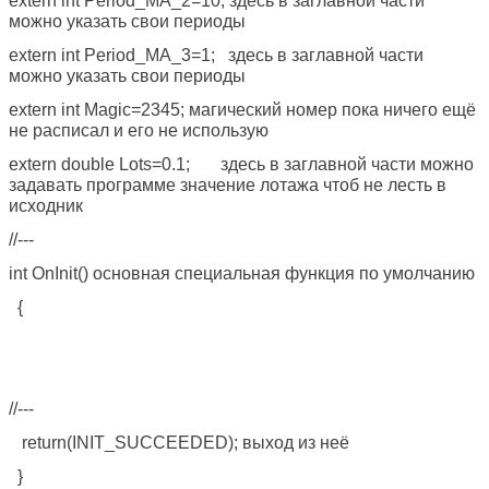
extern int Period_MA_2=10; здесь в заглавной части
можно указать свои периоды
extern int Period_MA_3=1; здесь в заглавной части
можно указать свои периоды
extern int Magic=2345; магический номер пока ничего ещё
не расписал и его не использую
extern double Lots=0.1; здесь в заглавной части можно
задавать программе значение лотажа чтоб не лесть в
исходник
//---
int OnInit() основная специальная функция по умолчанию
{
//---
return(INIT_SUCCEEDED); выход из неё
}