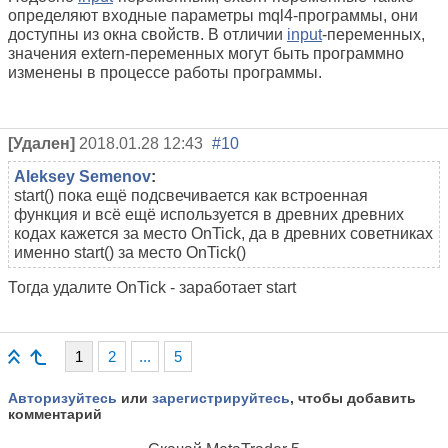
определяют входные параметры mql4-программы, они
доступны из окна свойств. В отличии
input
-переменных,
значения extern-переменных могут быть программно
изменены в процессе работы программы.
[Удален]
2018.01.28 12:43
#10
Aleksey Semenov
:
start() пока ещё подсвечивается как встроенная
функция и всё ещё используется в древних древних
кодах кажется за место OnTick, да в древних советниках
именно start() за место OnTick()
Тогда удалите OnTick - заработает start
1
2
...
5
Авторизуйтесь
или
зарегистрируйтесь
, чтобы добавить
комментарий