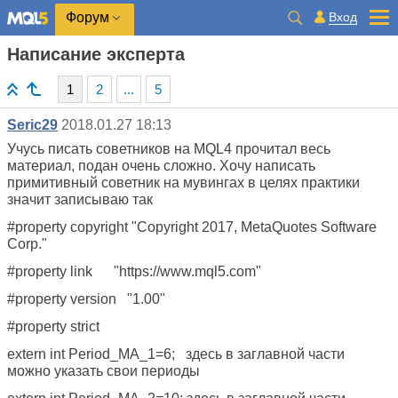
Вход
Форум
Написание эксперта
1
2
...
5
Seric29
2018.01.27 18:13
Учусь писать советников на MQL4 прочитал весь
материал, подан очень сложно. Хочу написать
примитивный советник на мувингах в целях практики
значит записываю так
#property copyright "Copyright 2017, MetaQuotes Software
Corp."
#property link "https://www.mql5.com"
#property version "1.00"
#property strict
extern int Period_MA_1=6; здесь в заглавной части
можно указать свои периоды