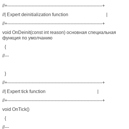
//+------------------------------------------------------------------+
//| Expert deinitialization function |
//+------------------------------------------------------------------+
void OnDeinit(const int reason) основная специальная
функция по умолчанию
{
//---
}
//+------------------------------------------------------------------+
//| Expert tick function |
//+------------------------------------------------------------------+
void OnTick()
{
//---