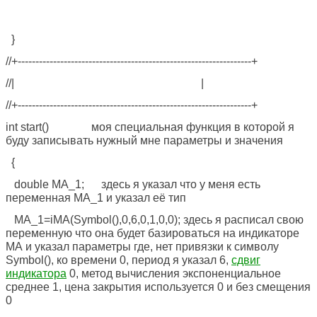
}
//+------------------------------------------------------------------+
//| |
//+------------------------------------------------------------------+
int start() моя специальная функция в которой я
буду записывать нужный мне параметры и значения
{
double MA_1; здесь я указал что у меня есть
переменная MA_1 и указал её тип
MA_1=iMA(Symbol(),0,6,0,1,0,0); здесь я расписал свою
переменную что она будет базироваться на индикаторе
МА и указал параметры где, нет привязки к символу
Symbol(), ко времени 0, период я указал 6,
сдвиг
индикатора
0, метод вычисления экспоненциальное
среднее 1, цена закрытия используется 0 и без смещения
0