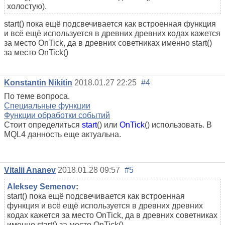
холостую).
start() пока ещё подсвечивается как встроенная функция
и всё ещё используется в древних древних кодах кажется
за место OnTick, да в древних советниках именно start()
за место OnTick()
Konstantin Nikitin
2018.01.27 22:25
#4
По теме вопроса.
Специальные функции
Функции обработки событий
Стоит определиться
start
() или
OnTick
() использовать. В
MQL4 данность еще актуальна.
Vitalii Ananev
2018.01.28 09:57
#5
Aleksey Semenov
:
start() пока ещё подсвечивается как встроенная
функция и всё ещё используется в древних древних
кодах кажется за место OnTick, да в древних советниках
именно start() за место OnTick()