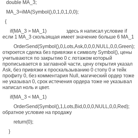
double MA_3;
MA_3=iMA(Symbol(),0,1,0,1,0,0);
{
if(MA_3 > MA_1) здесь я написал условие if
если 1 MA_3 скользящая имеет значение больше 6 MA_1
OrderSend(Symbol(),0,Lots,Ask,0,0,0,NULL,0,0,Green);
откроется сделка без привязки к символу Symbol(), цены
учитываются по закрытию 0 с лотажом который
прописывается в заглавной части, цену открытия указал
Ask, без привязки к проскальзыванию 0 стопу 0 и тейк
профиту 0, без комментария Null, магический ордер тоже
не указывал 0, срок истечения ордера тоже не указывал
написал ноль и цвет.
if(MA_3 < MA_1)
OrderSend(Symbol(),1,Lots,Bid,0,0,0,NULL,0,0,Red);
обратное условие на продажу
return(0);
}