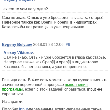
extern то чем не угодил?
Сам не знаю. Отвык и уже бросается в глаза как старьё.
Наверное так-же как Open[i] и open[i] в индикаторах.
Казалось-бы нет разницы, а уже непривычно.
Evgeny Belyaev
2018.01.28 12:06
#9
Alexey Viktorov
:
Сам не знаю. Отвык и уже бросается в глаза как старьё.
Наверное так-же как Open[i] и open[i] в индикаторах.
Казалось-бы нет разницы, а уже непривычно.
Разница есть. В 4-ке есть моменты, когда нужно изменить
значение переменной в процессе
выполнения
программы
.
extern с этой задачей справиться,
input -не
справиться.
Из справки:
Подобно
input
-переменным, extern-переменные также