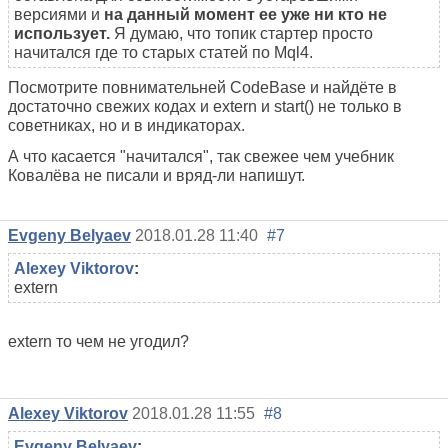
версиями и
на данный момент ее уже ни кто не
использует.
Я думаю, что топик стартер просто
начитался где то старых статей по Mql4.
Посмотрите повнимательней CodeBase и найдёте в
достаточно свежих кодах и extern и start() не только в
советниках, но и в индикаторах.
А что касается "начитался", так свежее чем учебник
Ковалёва не писали и вряд-ли напишут.
Evgeny Belyaev
2018.01.28 11:40
#7
Alexey Viktorov
:
extern
extern то чем не угодил?
Alexey Viktorov
2018.01.28 11:55
#8
Evgeny Belyaev
: