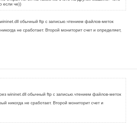
о если че))
ininet.dll обычный ftp c записью.чтением файлов-меток
 никогда не сработает. Второй мониторит счет и определяет,
ез wininet.dll обычный ftp c записью.чтением файлов-меток
орый никогда не сработает. Второй мониторит счет и