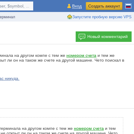
r, $symbol, ...
Вход
Создать аккаунт
ерминал
Запустите пробную версию VPS
Новый комментарий
рминала на другом компе с тем же
номером счета
и тем же
рыт ли он на таком же счете на другой машине. Чето поискал в
с никуда.
 терминала на другом компе с тем же
номером счета
и тем
не открыт ли он на таком же счете на другой машине. Чето