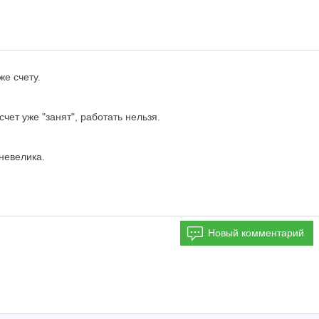
е счету.
чет уже "занят", работать нельзя.
невелика.
Новый комментарий