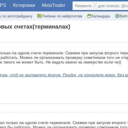
PS
Котировки
MetaTrader
Нажмите
/
для поиска: @use
к по алготрейдингу
Учебник по нейросетям
Календарь
Вебт
овых счетах(терминалах)
 только на одном счете-терминале. Скажем при запуске второго те
работать. Можно ли организовать проверку советником того не отк
 такого не может быть. Не кидать камни за ламерство если че))
а, чтоб не захламлять форум. Профи, не проходите мимо. Без ва
овал только на одном счете-терминале. Скажем при запуске второго
мог бы работать. Можно ли организовать проверку советником того 