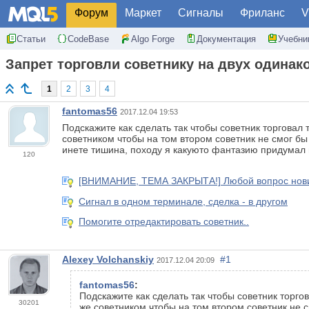
Форум
Маркет
Сигналы
Фриланс
V
Статьи
CodeBase
Algo Forge
Документация
Учебни
Запрет торговли советнику на двух одинак
1
2
3
4
fantomas56
2017.12.04 19:53
Подскажите как сделать так чтобы советник торговал
советником чтобы на том втором советник не смог бы 
инете тишина, походу я какуюто фантазию придумал и
120
[ВНИМАНИЕ, ТЕМА ЗАКРЫТА!] Любой вопрос новичк
Сигнал в одном терминале, сделка - в другом
Помогите отредактировать советник..
Alexey Volchanskiy
#1
2017.12.04 20:09
fantomas56
:
Подскажите как сделать так чтобы советник торг
30201
же советником чтобы на том втором советник не с