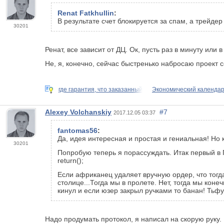
Renat Fatkhullin
:
В результате счет блокируется за спам, а трейде
30201
Ренат, все зависит от ДЦ. Ок, пусть раз в минуту или 
Не, я, конечно, сейчас быстренько набросаю проект 
где гарантия, что заказанный
Экономический календа
Alexey Volchanskiy
#7
2017.12.05 03:37
fantomas56
:
Да, идея интересная и простая и гениальная! Но к
30201
Попробую теперь я порассуждать. Итак первый в П
return();
Если африканец удаляет вручную ордер, что тогда
столице...Тогда мы в пролете. Нет, тогда мы кон
кинул и если юзер закрыл ручками то банан! Тьфу
Надо продумать протокол, я написал на скорую руку.