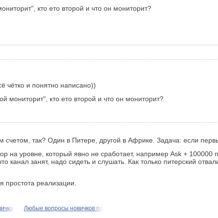
ониторит", кто ето второй и что он мониторит?
сё чётко и понятно написано))
ой мониторит", кто ето второй и что он мониторит?
им счетом, так? Один в Питере, другой в Африке. Задача: если пер
Stop на уровне, который явно не сработает, например Ask + 100000
что канал занят, надо сидеть и слушать. Как только питерский отв
ая простота реализации.
ичка,
Любые вопросы новичков по