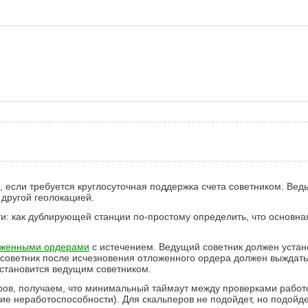
, если требуется круглосуточная поддержка счета советником. Вед
 другой геолокацией.
ти: как дублирующей станции по-простому определить, что основна
оженными ордерами
с истечением. Ведущий советник должен устано
советник после исчезновения отложенного ордера должен выждать 
р становится ведущим советником.
ров, получаем, что минимальный таймаут между проверками работо
ние неработоспособности). Для скальперов не подойдет, но подойде