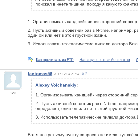
поискал в инете тишина, походу я какуюто фантаз
1. Организовывать хандшейк через сторонний сервер ч
2. Пусть активный советник раз в N-time, например, р
один он или нет в этой грустной жизни.
3. Использовать телепатические пилюли доктора Бл
Как прочитать из FTP
Напишу советник бесплатно
W
fantomas56
#2
2017.12.04 21:57
Alexey Volchanskiy
:
120
1. Организовывать хандшейк через сторонний серв
2. Пусть активный советник раз в N-time, наприме
определяет, один он или нет в этой грустной жизн
3. Использовать телепатические пилюли доктора
Вот я по третьему пункту вопросов не имею, тут всё ч