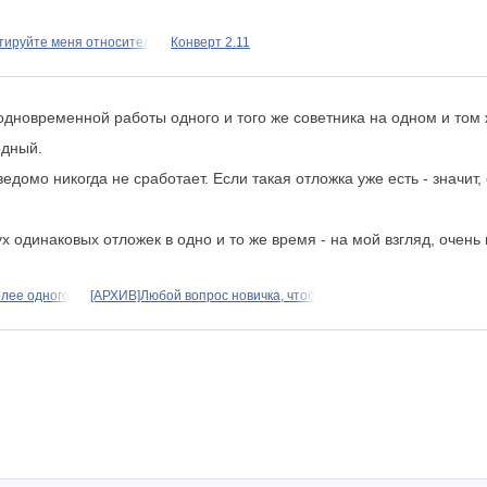
тируйте меня относительно
Конверт 2.11
дновременной работы одного и того же советника на одном и том ж
одный.
домо никогда не сработает. Если такая отложка уже есть - значит, с
 одинаковых отложек в одно и то же время - на мой взгляд, очень 
лее одного
[АРХИВ]Любой вопрос новичка, чтоб