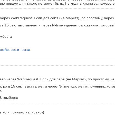
ию придумал и такого не может быть. Не кидать камни за ламерств
ерез WebRequest. Если для себя (не Маркет), по простому, через w
а в 15 сек, выставляет и через N-time удаляет отложенник, который
юмберга
ebRequest и прокси
ер через WebRequest. Если для себя (не Маркет), по простому, чер
р, ра в 15 сек, выставляет и через N-time удаляет отложенник, кот
и.
 Блюмберга
ётко и понятно написано))