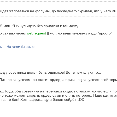
р идет жаловаться на форумы, до последнего скрывая, что у него 3
в 5 мин. Я кинул идею без привязки к таймауту.
со связью через
webrequest
|| wcf, но ведь человеку надо "просто"
рь
На каком бы языке
од у советника дожен быть одинаков! Вот в чем штука то...
итере запускаем, он ставит ордер, африканец запускает свой терм
...Тогда оба советника наперегонки кидают отложку, но что если 
ечно тоже можем закрыть ордер сами и опять лотерея.. Надо как то 
 ты, то бан! Хотя африканцу и банан сойдёт :DD