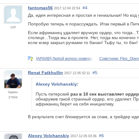
fantomas56
#4
2017.12.04 22:54
Да, идея интересная и простая и гениальная! Но код у
Попробую теперь я порассуждать. Итак первый в Питер
120
Если африканец удаляет вручную ордер, что тогда...
столице...Тогда мы в пролете. Нет, тогда мы конечно
если юзер закрыл ручками то банан! Тьфу ты, то бан
[АРХИВ!] Любой вопрос новичка,
Советники: Fibo_Ope
Renat Fatkhullin
#5
2017.12.05 02:11
Alexey Volchanskiy
:
Админ
Пусть питерский
раз в 10 сек выставляет ордер
27904
обнаружив такой странный ордер, его удаляет. При
африканец берет на себя инициативу.
В результате счет блокируется за спам, а трейдер ид
Alexey Volchanskiy
#6
2017.12.05 03:36