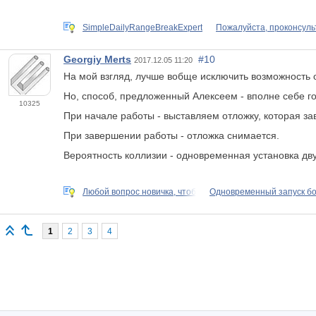
SimpleDailyRangeBreakExpert
Пожалуйста, проконсуль
Georgiy Merts
#10
2017.12.05 11:20
На мой взгляд, лучше вобще исключить возможность о
Но, способ, предложенный Алексеем - вполне себе г
10325
При начале работы - выставляем отложку, которая заве
При завершении работы - отложка снимается.
Вероятность коллизии - одновременная установка двух
Любой вопрос новичка, чтоб
Одновременный запуск бо
1
2
3
4