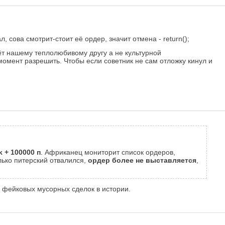
 сова смотрит-стоит её ордер, значит отмена - return();
зёт нашему теплолюбивому другу а не культурной
 момент разрешить. Чтобы если советник не сам отложку кинул и
 + 100000 п
. Африканец мониторит список ордеров,
олько питерский отвалился,
ордер более не выставляется
,
00 фейковых мусорных сделок в истории.