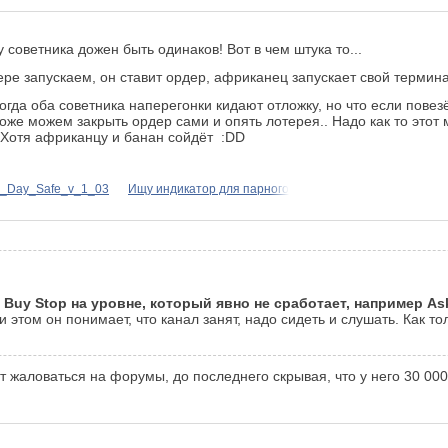
 советника дожен быть одинаков! Вот в чем штука то...
е запускаем, он ставит ордер, африканец запускает свой терминал,
Тогда оба советника наперегонки кидают отложку, но что если пове
 тоже можем закрыть ордер сами и опять лотерея.. Надо как то этот
! Хотя африканцу и банан сойдёт :DD
n_Day_Safe_v_1_03
Ищу индикатор для парного
 Buy Stop на уровне, который явно не сработает, например Ask
 этом он понимает, что канал занят, надо сидеть и слушать. Как т
ет жаловаться на форумы, до последнего скрывая, что у него 30 0