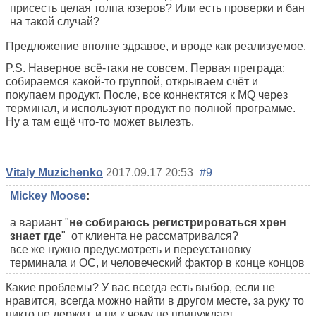
присесть целая толпа юзеров? Или есть проверки и бан
на такой случай?
Предложение вполне здравое, и вроде как реализуемое.
P.S. Наверное всё-таки не совсем. Первая преграда:
собираемся какой-то группой, открываем счёт и
покупаем продукт. После, все коннектятся к MQ через
терминал, и используют продукт по полной программе.
Ну а там ещё что-то может вылезть.
Vitaly Muzichenko
2017.09.17 20:53
#9
Mickey Moose
:
а вариант "
не собираюсь регистрироваться хрен
знает где
" от клиента не рассматривался?
все же нужно предусмотреть и переустановку
терминала и ОС, и человеческий фактор в конце концов
Какие проблемы? У вас всегда есть выбор, если не
нравится, всегда можно найти в другом месте, за руку то
никто не держит, и ни к чему не принуждает.