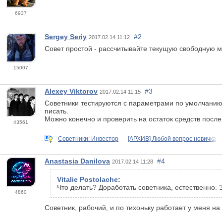
6937
Sergey Seriy
#2
2017.02.14 11:12
Совет простой - рассчитывайте текущую свободную ма
15007
Alexey Viktorov
#3
2017.02.14 11:15
Советники тестируются с параметрами по умолчанию 
писать.
Можно конечно и проверить на остаток средств после
43561
Советники: Инвестор
[АРХИВ] Любой вопрос новичка,
Anastasia Danilova
#4
2017.02.14 11:28
Vitalie Postolache
:
Что делать? Доработать советника, естественно. 
4860
Советник, рабочий, и по тихоньку работает у меня на 