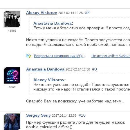
Alexey Viktorov
#8
2017.02.14 12:25
Anastasia Danilova
:
Есть у меня абсолютно все проверки!!! просто с
43561
Никто эти условия не создаёт. Просто запускается со
не надо. Я сталкивался с такой проблемой, написал ч
Вопросы от начинающих MQL4
Не используйте библио
Anastasia Danilova
#9
2017.02.14 12:30
Alexey Viktorov
:
Никто эти условия не создаёт. Просто запускаетс
4860
никому это не надо. Я сталкивался с такой пробле
Спасибо Вам за подсказку, уже работаю над этим..
Sergey Seriy
#10
2017.02.14 12:35
Пример функции расчета лота для текущей маржи:
double calculateLotSize()