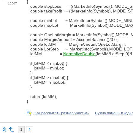
{
15007
double stopLoss = ((MarketInfo(Symbol(), MODE_ST
double takeProfit = ((MarketInfo(Symbol(), MODE_S
double minLot = MarketInfo(Symbol(),MODE_MINL
double maxLot = MarketInfo(Symbol(),MODE_MAX
double OneLotMargin = MarketInfo(Symbol(),MODE
double MarginAmount = AccountBalance()/3.0;
double lotMM = MarginAmount/OneLotMargin;
double LotStep = MarketInfo(Symbol(),MODE_LOT
lotMM =
NormalizeDouble
(lotMM/LotStep,0)*L
if(lotMM < minLot) {
lotMM = minLot;
}
if(lotMM > maxLot) {
lotMM = maxLot;
}
return(lotMM);
}
Как рассчитать размер участка?
Нужна помощь в коди
1
2