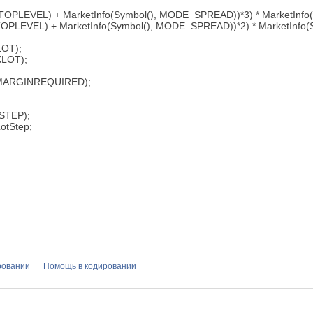
OPLEVEL) + MarketInfo(Symbol(), MODE_SPREAD))*3) * MarketInfo
TOPLEVEL) + MarketInfo(Symbol(), MODE_SPREAD))*2) * MarketInfo
OT);
LOT);
_MARGINREQUIRED);
STEP);
otStep;
ровании
Помощь в кодировании