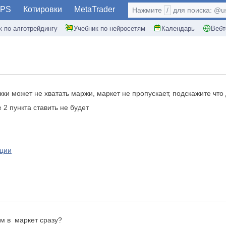
PS
Котировки
MetaTrader
Нажмите
/
для поиска: @use
к по алготрейдингу
Учебник по нейросетям
Календарь
Вебт
ки может не хватать маржи, маркет не пропускает, подскажите что 
 2 пункта ставить не будет
иции
ем в маркет сразу?