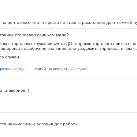
 на центовом счете, я просто не ставлю расстояние до отложки 2 пу
сстояние стоплевел слишком мало?
иком в торговом окружении счёта ДО отправки
торгового приказа
на 
рректировать ошибочное значение, или уведомить терйдера, в чём со
се случаи.
Сравнение MQL5
Редкий, но неприятный случай
...наверное :(
ются невыносимые условия для работы...