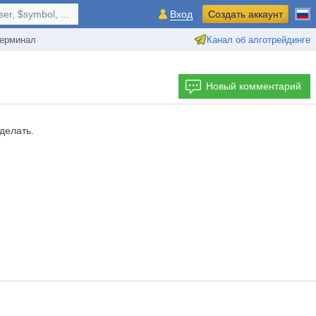
r, $symbol, ...
Вход
Создать аккаунт
ерминал
Канал об алготрейдинге
Новый комментарий
делать.