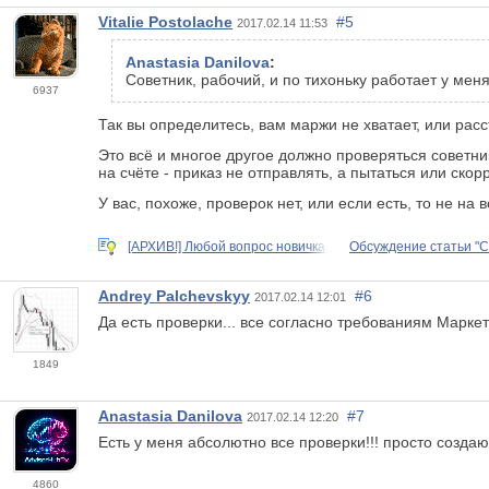
Vitalie Postolache
#5
2017.02.14 11:53
Anastasia Danilova
:
Советник, рабочий, и по тихоньку работает у меня
6937
Так вы определитесь, вам маржи не хватает, или ра
Это всё и многое другое должно проверяться советн
на счёте - приказ не отправлять, а пытаться или ско
У вас, похоже, проверок нет, или если есть, то не на в
[АРХИВ!] Любой вопрос новичка,
Обсуждение статьи "
Andrey Palchevskyy
#6
2017.02.14 12:01
Да есть проверки... все согласно требованиям Маркета
1849
Anastasia Danilova
#7
2017.02.14 12:20
Есть у меня абсолютно все проверки!!! просто созда
4860