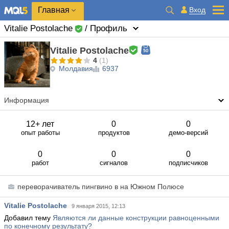
Главная
Вход
Vitalie Postolache
/ Профиль
Vitalie Postolache
4
(1)
Молдавия
6937
Информация
12+ лет
0
0
опыт работы
продуктов
демо-версий
0
0
0
работ
сигналов
подписчиков
переворачиватель пингвино
в
на Южном Полюсе
Vitalie Postolache
9 января 2015, 12:13
Добавил тему
Являются ли данные конструкции равноценными
по конечному результату?