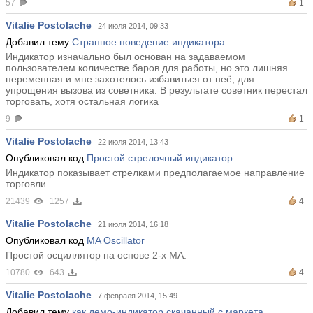
57
1
Vitalie Postolache
24 июля 2014, 09:33
Добавил тему
Странное поведение индикатора
Индикатор изначально был основан на задаваемом
пользователем количестве баров для работы, но это лишняя
переменная и мне захотелось избавиться от неё, для
упрощения вызова из советника. В результате советник перестал
торговать, хотя остальная логика
9
1
Vitalie Postolache
22 июля 2014, 13:43
Опубликовал код
Простой стрелочный индикатор
Индикатор показывает стрелками предполагаемое направление
торговли.
21439
1257
4
Vitalie Postolache
21 июля 2014, 16:18
Опубликовал код
MA Oscillator
Простой осциллятор на основе 2-х МА.
10780
643
4
Vitalie Postolache
7 февраля 2014, 15:49
Добавил тему
как демо-индикатор скачанный с маркета