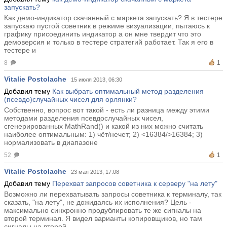
запускать?
Как демо-индикатор скачанный с маркета запускать? Я в тестере
запускаю пустой советник в режиме визуализации, пытаюсь к
графику присоединить индикатор а он мне твердит что это
демоверсия и только в тестере стратегий работает. Так я его в
тестере и
8
1
Vitalie Postolache
15 июля 2013, 06:30
Добавил тему
Как выбрать оптимальный метод разделения
(псевдо)случайных чисел для орлянки?
Собственно, вопрос вот такой - есть ли разница между этими
методами разделения псевдослучайных чисел,
сгенерированных MathRand() и какой из них можно считать
наиболее оптимальным: 1) чёт/нечет; 2) <16384/>16384; 3)
нормализовать в диапазоне
52
1
Vitalie Postolache
23 мая 2013, 17:08
Добавил тему
Перехват запросов советника к серверу "на лету"
Возможно ли перехватывать запросы советника к терминалу, так
сказать, "на лету", не дожидаясь их исполнения? Цель -
максимально синхронно продублировать те же сигналы на
второй терминал. Я видел варианты копировщиков, но там
сигналы на второй