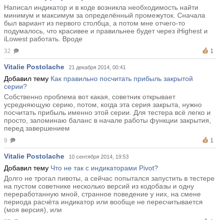
Написал индикатор и в коде возникла необходимость найти
минимум и максимум за определённый промежуток. Сначала
был вариант из первого столбца, а потом мне отчего-то
подумалось, что красивее и правильнее будет через iHighest и
iLowest работать. Вроде
32
1
Vitalie Postolache
21 декабря 2014, 00:41
Добавил тему
Как правильно посчитать прибыль закрытой
серии?
Собственно проблема вот какая, советник открывает
усредняющую серию, потом, когда эта серия закрыта, нужно
посчитать прибыль именно этой серии. Для тестера всё легко и
просто, запоминаю баланс в начале работы функции закрытия,
перед завершением
9
1
Vitalie Postolache
10 сентября 2014, 19:53
Добавил тему
Что не так с индикаторами Pivot?
Долго не трогал пивоты, а сейчас попытался запустить в тестере
на пустом советнике несколько версий из кодобазы и одну
переработанную мной, странное поведение у них, на смене
периода расчёта индикатор или вообще не пересчитывается
(моя версия), или