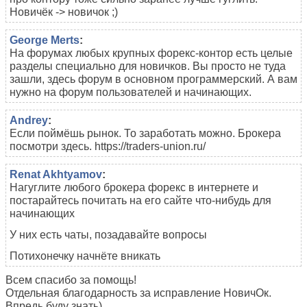
Новичёк -> новичок ;)
George Merts
:
На форумах любых крупных форекс-контор есть целые
разделы специально для новичков. Вы просто не туда
зашли, здесь форум в основном программерский. А вам
нужно на форум пользователей и начинающих.
Andrey
:
Если поймёшь рынок. То заработать можно. Брокера
посмотри здесь. https://traders-union.ru/
Renat Akhtyamov
:
Нагуглите любого брокера форекс в интернете и
постарайтесь почитать на его сайте что-нибудь для
начинающих
У них есть чаты, позадавайте вопросы
Потихонечку начнёте вникать
Всем спасибо за помощь!
Отдельная благодарность за исправление НовичОк.
Впредь буду знать)