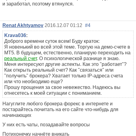
и заработал, поэтому втянулся.
Renat Akhtyamov
2016.12.07 01:12
#4
Krava036
:
Доброго времени суток всем! Буду краток:
Я новенький во всей этой теме. Торгую на демо-счете в
MT5. В будущем, естественно, планирую переходить на
реальный счет
. О психологической разнице я знаю.
Меня интересуют другие аспекты. Как это "работает"?
Как открыть реальный счет? Как "связаться" или
"получить" брокера? Хватает только IP-адреса счета
или что необходимо еще?
Прошу прощения за свое невежество. Надеюсь вы
отнесетесь к моей ситуации с пониманием.
Нагуглите любого брокера форекс в интернете и
постарайтесь почитать на его сайте что-нибудь для
начинающих
У них есть чаты, позадавайте вопросы
Потихонечку начнёте вникать