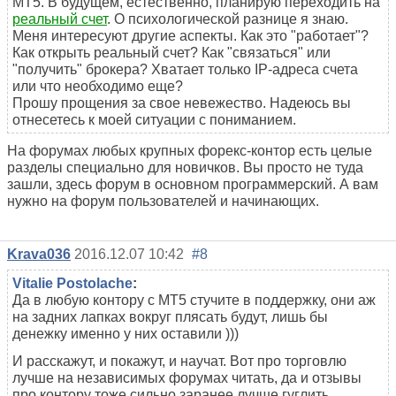
MT5. В будущем, естественно, планирую переходить на
реальный счет
. О психологической разнице я знаю.
Меня интересуют другие аспекты. Как это "работает"?
Как открыть реальный счет? Как "связаться" или
"получить" брокера? Хватает только IP-адреса счета
или что необходимо еще?
Прошу прощения за свое невежество. Надеюсь вы
отнесетесь к моей ситуации с пониманием.
На форумах любых крупных форекс-контор есть целые
разделы специально для новичков. Вы просто не туда
зашли, здесь форум в основном программерский. А вам
нужно на форум пользователей и начинающих.
Krava036
2016.12.07 10:42
#8
Vitalie Postolache
:
Да в любую контору с МТ5 стучите в поддержку, они аж
на задних лапках вокруг плясать будут, лишь бы
денежку именно у них оставили )))
И расскажут, и покажут, и научат. Вот про торговлю
лучше на независимых форумах читать, да и отзывы
про контору тоже сильно заранее лучше гуглить.