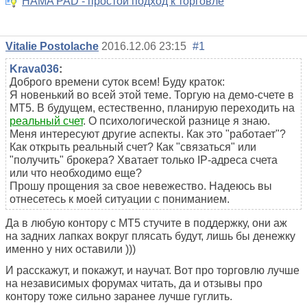
HAMA PAD - простой подход к торговле
Vitalie Postolache
2016.12.06 23:15
#1
Krava036
:
Доброго времени суток всем! Буду краток:
Я новенький во всей этой теме. Торгую на демо-счете в
MT5. В будущем, естественно, планирую переходить на
реальный счет
. О психологической разнице я знаю.
Меня интересуют другие аспекты. Как это "работает"?
Как открыть реальный счет? Как "связаться" или
"получить" брокера? Хватает только IP-адреса счета
или что необходимо еще?
Прошу прощения за свое невежество. Надеюсь вы
отнесетесь к моей ситуации с пониманием.
Да в любую контору с МТ5 стучите в поддержку, они аж
на задних лапках вокруг плясать будут, лишь бы денежку
именно у них оставили )))
И расскажут, и покажут, и научат. Вот про торговлю лучше
на независимых форумах читать, да и отзывы про
контору тоже сильно заранее лучше гуглить.