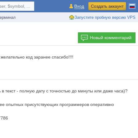
r, $symbol, ...
Вход
Создать аккаунт
ерминал
Запустите пробную версию VPS
Новый комментарий
желательно код заранее спасибо!!!!
 в текст - полную дату с точностью до минуты или даже часа)?
более опытных присутствующих программеров оперативно
7786