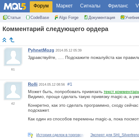
Форум
Маркет
Сигналы
Фриланс
V
Статьи
CodeBase
Algo Forge
Документация
Учебни
Комментарий следующего ордера
PyhnetMozg
2014.05.12 05:39
Здравствуйте, ..... Подскажите пожалуйста как прав
61
Rolli
#1
2014.05.12 08:56
Может быть, попробовать привязать
текст комментар
Видимо, проще сделать такую привязку magic-а, а уже
42
Конкретно, как это сделать программно, сходу сейча
подскажет.
Как один из способов перемены magic-a, пока посмотр
История сделок в торговом
Эксперт для SHI_Silvertren