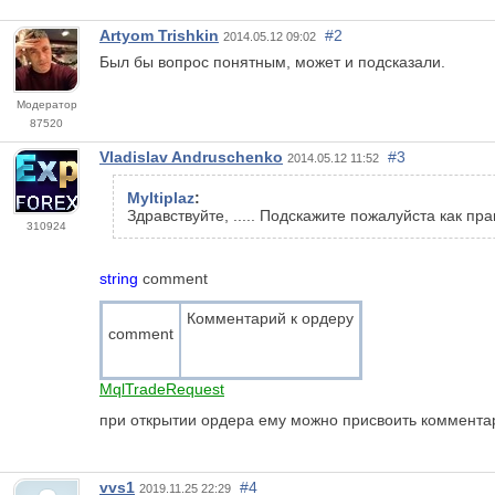
Artyom Trishkin
#2
2014.05.12 09:02
Был бы вопрос понятным, может и подсказали.
Модератор
87520
Vladislav Andruschenko
#3
2014.05.12 11:52
Myltiplaz
:
Здравствуйте, ..... Подскажите пожалуйста как п
310924
string
comment
Комментарий к ордеру
comment
MqlTradeRequest
при открытии ордера ему можно присвоить комментар
vvs1
#4
2019.11.25 22:29