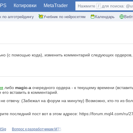
PS
Котировки
MetaTrader
Нажмите
/
для поиска: @use
к по алготрейдингу
Учебник по нейросетям
Календарь
Вебт
ильно (с помощью кода), изменить комментарий следующих ордеров, 
ия
либо
magic-а
очередного ордера - к текущему времени (вставить
 его вставить в комментарий.
с не отвечу. (Забежал на форум на минутку) Возможно, кто-то из 
ите последний пост вот в этом адресе: https://forum.mql4.com/ru/2
dSig
Вопрос к разработчикам МТ5,