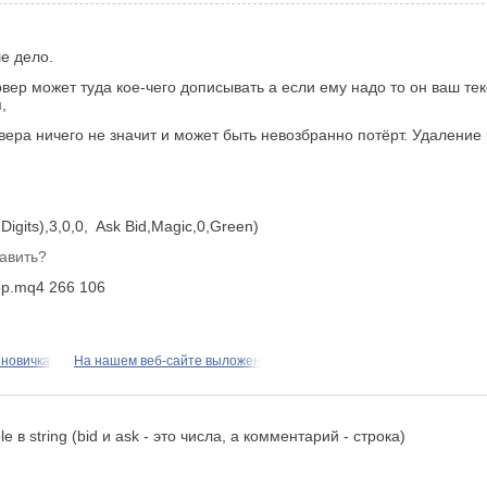
ше дело.
вер может туда кое-чего дописывать а если ему надо то он ваш тек
,
ера ничего не значит и может быть невозбранно потёрт. Удаление 
,Digits),3,0,0, Ask Bid,Magic,0,Green)
авить?
top.mq4
266
106
 новичка,
На нашем веб-сайте выложен
 в string (bid и ask - это числа, а комментарий - строка)