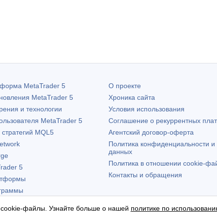
атформа
MetaTrader 5
О проекте
бновления
MetaTrader 5
Хроника сайта
рения и технологии
Условия использования
пользователя
MetaTrader 5
Соглашение о рекуррентных пла
х стратегий MQL5
Агентский договор-оферта
etwork
Политика конфиденциальности и
данных
rge
Политика в отношении cookie-фа
rader 5
Контакты и обращения
атформы
граммы
 cookie-файлы. Узнайте больше о нашей
политике по использовани