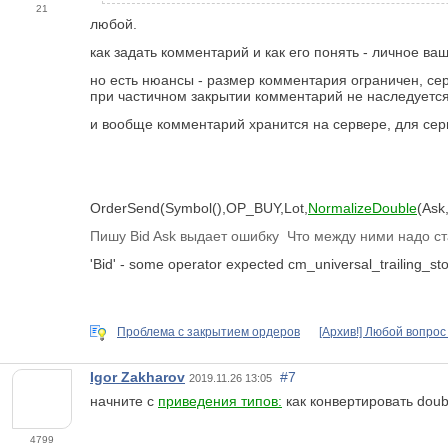
21
любой.
как задать комментарий и как его понять - личное ва
но есть нюансы - размер комментария ограничен, сер
при частичном закрытии комментарий не наследуется
и вообще комментарий хранится на сервере, для серв
OrderSend(Symbol(),OP_BUY,Lot,
NormalizeDouble
(Ask
Пишу Bid Ask выдает ошибку Что между ними надо ст
'Bid' - some operator expected
cm_universal_trailing_s
Проблема с закрытием ордеров
[Архив!] Любой вопрос
Igor Zakharov
#7
2019.11.26 13:05
начните с
приведения типов:
как конвертировать double
4799