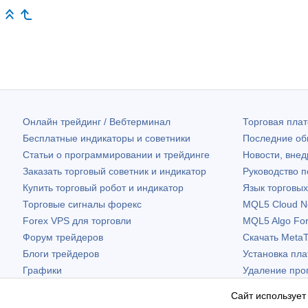
Онлайн трейдинг / Вебтерминал
Торговая пл
Бесплатные индикаторы и советники
Последние о
Статьи о программировании и трейдинге
Новости, внед
Заказать торговый советник и индикатор
Руководство 
Купить торговый робот и индикатор
Язык торговы
Торговые сигналы форекс
MQL5 Cloud N
Forex VPS для торговли
MQL5 Algo Fo
Форум трейдеров
Скачать
MetaT
Блоги трейдеров
Установка пл
Графики
Удаление про
Бесплатные виджеты
Сайт использует