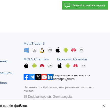
Новый комментарий
MetaTrader 5
MQL5 Channels
Economic Calendar
тежах
 защиты
Подпишитесь на новости
алготрейдинга
йлов
Не является брокером, нет реальных торговых
счетов
35 Dodekanisou str, Germasogeia,
4043, Limassol, Cyprus
ю cookie-файлов
.
Copyright 2000-2026,
MetaQuotes Ltd