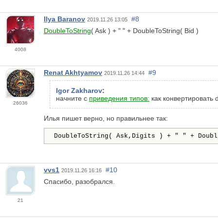
Ilya Baranov
#8
2019.11.26 13:05
DoubleToString
( Ask ) + " " + DoubleToString( Bid )
4008
Renat Akhtyamov
#9
2019.11.26 14:44
Igor Zakharov
:
начните с
приведения типов:
как конвертировать do
26036
Илья пишет верно, но правильнее так:
DoubleToString( Ask,Digits ) + " " + Doub
vvs1
#10
2019.11.26 16:16
Спасибо, разобрался.
21