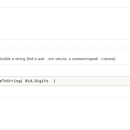
uble в string (bid и ask - это числа, а комментарий - строка)
leToString( Bid,Digits )