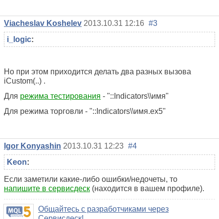
Viacheslav Koshelev
2013.10.31 12:16
#3
i_logic
:
Но при этом приходится делать два разных вызова
iCustom(..) .
Для
режима тестирования
- "::Indicators\\имя"
Для режима торговли - "::Indicators\\имя.ex5"
Igor Konyashin
2013.10.31 12:23
#4
Keon
:
Если заметили какие-либо ошибки/недочеты, то
напишите в сервисдеск
(находится в вашем профиле).
Общайтесь с разработчиками через
Сервисдеск!