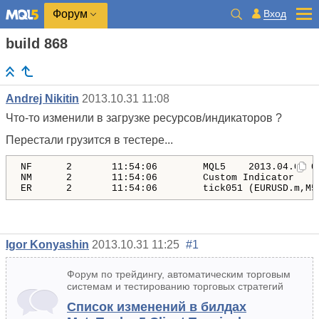
Вход
Форум
build 868
Andrej Nikitin
2013.10.31 11:08
Что-то изменили в загрузке ресурсов/индикаторов ?
Перестали грузится в тестере...
NF      2       11:54:06        MQL5    2013.04.01 0
NM      2       11:54:06        Custom Indicator    
ER      2       11:54:06        tick051 (EURUSD.m,M5
Igor Konyashin
2013.10.31 11:25
#1
Форум по трейдингу, автоматическим торговым
системам и тестированию торговых стратегий
Список изменений в билдах