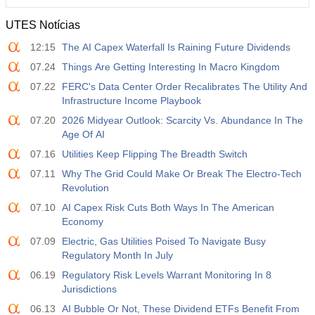
UTES Notícias
12:15
The AI Capex Waterfall Is Raining Future Dividends
07.24
Things Are Getting Interesting In Macro Kingdom
07.22
FERC's Data Center Order Recalibrates The Utility And
Infrastructure Income Playbook
07.20
2026 Midyear Outlook: Scarcity Vs. Abundance In The
Age Of AI
07.16
Utilities Keep Flipping The Breadth Switch
07.11
Why The Grid Could Make Or Break The Electro-Tech
Revolution
07.10
AI Capex Risk Cuts Both Ways In The American
Economy
07.09
Electric, Gas Utilities Poised To Navigate Busy
Regulatory Month In July
06.19
Regulatory Risk Levels Warrant Monitoring In 8
Jurisdictions
06.13
AI Bubble Or Not, These Dividend ETFs Benefit From