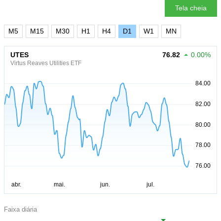
Tela cheia
M5
M15
M30
H1
H4
D1
W1
MN
UTES
76.82
0.00%
Virtus Reaves Utilities ETF
Faixa diária