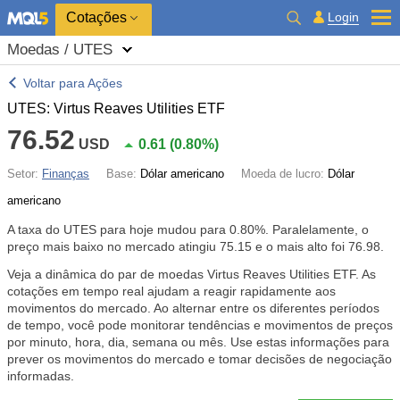
Cotações
Login
Moedas / UTES
Voltar para Ações
UTES: Virtus Reaves Utilities ETF
76.52
USD
0.61
(
0.80%
)
Setor:
Finanças
Base:
Dólar americano
Moeda de lucro:
Dólar
americano
A taxa do UTES para hoje mudou para
0.80%
. Paralelamente, o
preço mais baixo no mercado atingiu 75.15 e o mais alto foi 76.98.
Veja a dinâmica do par de moedas Virtus Reaves Utilities ETF. As
cotações em tempo real ajudam a reagir rapidamente aos
movimentos do mercado. Ao alternar entre os diferentes períodos
de tempo, você pode monitorar tendências e movimentos de preços
por minuto, hora, dia, semana ou mês. Use estas informações para
prever os movimentos do mercado e tomar decisões de negociação
informadas.