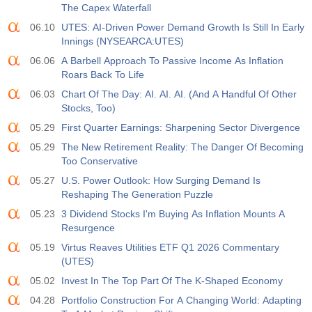
The Capex Waterfall
06.10
UTES: AI-Driven Power Demand Growth Is Still In Early
Innings (NYSEARCA:UTES)
06.06
A Barbell Approach To Passive Income As Inflation
Roars Back To Life
06.03
Chart Of The Day: AI. AI. AI. (And A Handful Of Other
Stocks, Too)
05.29
First Quarter Earnings: Sharpening Sector Divergence
05.29
The New Retirement Reality: The Danger Of Becoming
Too Conservative
05.27
U.S. Power Outlook: How Surging Demand Is
Reshaping The Generation Puzzle
05.23
3 Dividend Stocks I'm Buying As Inflation Mounts A
Resurgence
05.19
Virtus Reaves Utilities ETF Q1 2026 Commentary
(UTES)
05.02
Invest In The Top Part Of The K-Shaped Economy
04.28
Portfolio Construction For A Changing World: Adapting