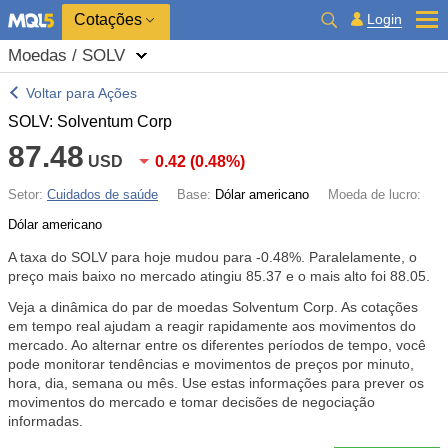
Cotações
Login
Moedas / SOLV
Voltar para Ações
SOLV: Solventum Corp
87.48
USD
0.42
(
0.48%
)
Setor:
Cuidados de saúde
Base:
Dólar americano
Moeda de lucro:
Dólar americano
A taxa do SOLV para hoje mudou para
-0.48%
. Paralelamente, o
preço mais baixo no mercado atingiu 85.37 e o mais alto foi 88.05.
Veja a dinâmica do par de moedas Solventum Corp. As cotações
em tempo real ajudam a reagir rapidamente aos movimentos do
mercado. Ao alternar entre os diferentes períodos de tempo, você
pode monitorar tendências e movimentos de preços por minuto,
hora, dia, semana ou mês. Use estas informações para prever os
movimentos do mercado e tomar decisões de negociação
informadas.