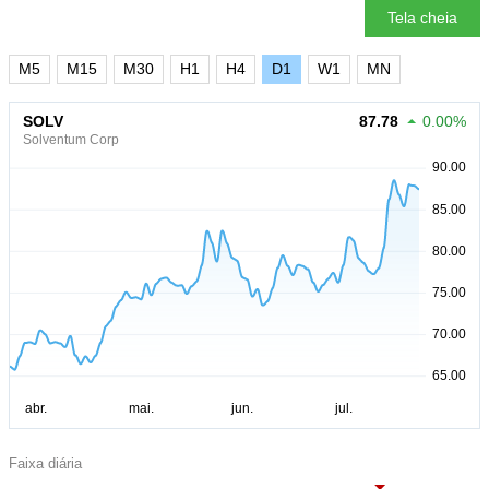
Tela cheia
M5
M15
M30
H1
H4
D1
W1
MN
SOLV
87.78
0.00%
Solventum Corp
Faixa diária