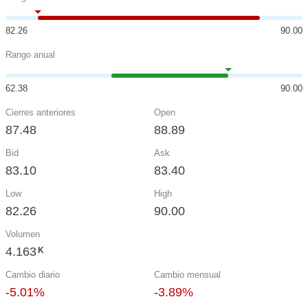
82.26
90.00
Rango anual
62.38
90.00
Cierres anteriores
Open
87.48
88.89
Bid
Ask
83.10
83.40
Low
High
82.26
90.00
Volumen
4.163
K
Cambio diario
Cambio mensual
-5.01%
-3.89%