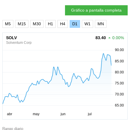
Gráfico a pantalla completa
M5
M15
M30
H1
H4
D1
W1
MN
SOLV
83.40
0.00%
Solventum Corp
Rango diario