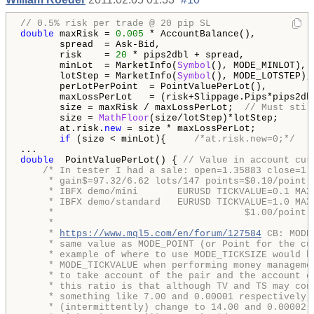
// 0.5% risk per trade @ 20 pip SL
double
 maxRisk = 
0.005
 * AccountBalance(),

       spread  = Ask-Bid,

       risk    = 
20
 * pips2dbl + spread,

       minLot  = MarketInfo(
Symbol
(), MODE_MINLOT),

       lotStep = MarketInfo(
Symbol
(), MODE_LOTSTEP),

       perLotPerPoint  = PointValuePerLot(),

       maxLossPerLot   = (risk+Slippage.Pips*pips2dbl
       size = maxRisk / maxLossPerLot;  
// Must stil
       size = 
MathFloor
(size/lotStep)*lotStep;

       at.risk.
new
 = size * maxLossPerLot;          
if
 (size < minLot){     
/*at.risk.new=0;*/
double
  PointValuePerLot() { 
// Value in account cur
/* In tester I had a sale: open=1.35883 close=1.3
     * gain$=97.32/6.62 lots/147 points=$0.10/point o
     * IBFX demo/mini       EURUSD TICKVALUE=0.1 MAXL
     * IBFX demo/standard   EURUSD TICKVALUE=1.0 MAXL
     *                                  $1.00/point o
     *

     * 
https://www.mql5.com/en/forum/127584
 CB: MODE
     * same value as MODE_POINT (or Point for the cur
     * example of where to use MODE_TICKSIZE would be
     * MODE_TICKVALUE when performing money managemen
     * to take account of the pair and the account cu
     * this ratio is that although TV and TS may cons
     * something like 7.00 and 0.00001 respectively, 
     * (intermittently) change to 14.00 and 0.00002 r