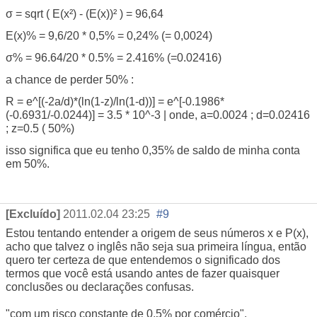
σ = sqrt ( E(x²) - (E(x))² ) = 96,64
E(x)% = 9,6/20 * 0,5% = 0,24% (= 0,0024)
σ% = 96.64/20 * 0.5% = 2.416% (=0.02416)
a chance de perder 50% :
R = e^[(-2a/d)*(ln(1-z)/ln(1-d))] = e^[-0.1986*
(-0.6931/-0.0244)] = 3.5 * 10^-3 | onde, a=0.0024 ; d=0.02416
; z=0.5 ( 50%)
isso significa que eu tenho 0,35% de saldo de minha conta
em 50%.
[Excluído]
2011.02.04 23:25
#9
Estou tentando entender a origem de seus números x e P(x),
acho que talvez o inglês não seja sua primeira língua, então
quero ter certeza de que entendemos o significado dos
termos que você está usando antes de fazer quaisquer
conclusões ou declarações confusas.
"com um risco constante de 0,5% por comércio".