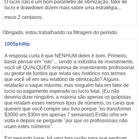
O lucro não é um bom parâmetro de otimização, fator de
lucro e drawdown dizem mais sobre uma estratégia...
meus 2 centavos.
Obrigado, estou trabalhando na filtragem do período.
1005phillip
:
A resposta curta é que NENHUM deles é bom. Primeiro,
basta pensar em "isto"... sendo a indústria de investimento,
você vê QUALQUER empresa de investimento profissional
ou gestor de fundos que relata seu histórico nos termos
que você vê em seu relatório de otimização? Alguns
relatarão o saque máximo, mas ninguém fala em fator de
lucro ou pagamento esperado ou lucro total. (Eu não
deveria dizer ninguém, a maioria são apenas os golpistas
que relatam esses mesmos tipos de números, os caras que
querem que você compre seu livro porque "eu transformei
$3000 em $30m em apenas 7 semanas!) Então olhe em
volta e depois se pergunte "por que os profissionais não
usam estes números".
Em segundo lugar, há uma boa razão para que nenhum