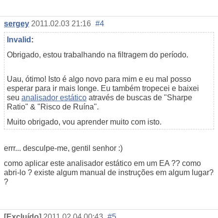
sergey
2011.02.03 21:16
#4
Invalid
:
Obrigado, estou trabalhando na filtragem do período.
Uau, ótimo! Isto é algo novo para mim e eu mal posso
esperar para ir mais longe. Eu também tropecei e baixei
seu
analisador estático
através de buscas de "Sharpe
Ratio" & "Risco de Ruína".
Muito obrigado, vou aprender muito com isto.
errr... desculpe-me, gentil senhor :)
como aplicar este analisador estático em um EA ?? como
abri-lo ? existe algum manual de instruções em algum lugar?
?
[Excluído]
2011.02.04 00:43
#5