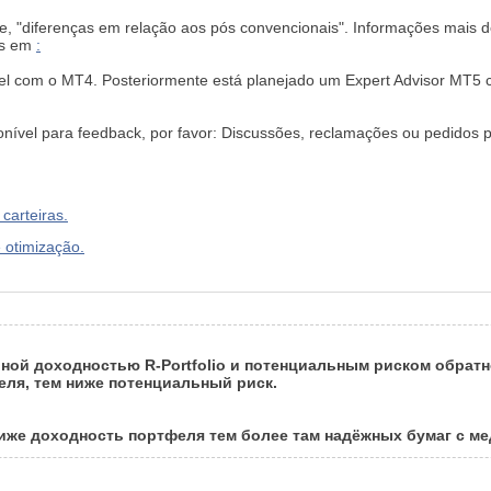
de, "diferenças em relação aos pós convencionais". Informações mais 
as em
:
 com o MT4. Posteriormente está planejado um Expert Advisor MT5 c
nível para feedback, por favor: Discussões, reclamações ou pedidos 
carteiras.
 otimização.
ой доходностью R-Portfolio и потенциальным риском обратн
ля, тем ниже потенциальный риск.
ниже доходность портфеля тем более там надёжных бумаг с м