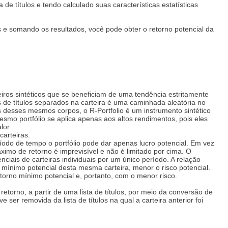
de títulos e tendo calculado suas características estatísticas
los e somando os resultados, você pode obter o retorno potencial da
eiros sintéticos que se beneficiam de uma tendência estritamente
de títulos separados na carteira é uma caminhada aleatória no
es desses mesmos corpos, o R-Portfolio é um instrumento sintético
smo portfólio se aplica apenas aos altos rendimentos, pois eles
lor.
carteiras.
ríodo de tempo o portfólio pode dar apenas lucro potencial. Em vez
ximo de retorno é imprevisível e não é limitado por cima. O
ciais de carteiras individuais por um único período. A relação
o mínimo potencial desta mesma carteira, menor o risco potencial.
torno mínimo potencial e, portanto, com o menor risco.
etorno, a partir de uma lista de títulos, por meio da conversão de
ser removida da lista de títulos na qual a carteira anterior foi