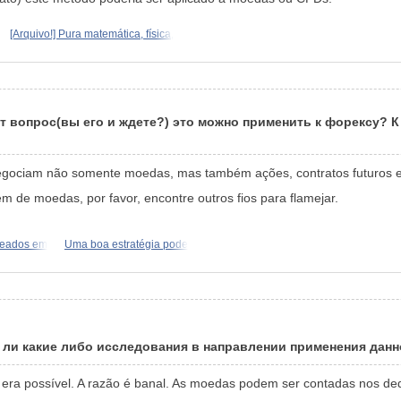
[Arquivo!] Pura matemática, física,
от вопрос(вы его и ждете?) это можно применить к форексу? 
negociam não somente moedas, mas também ações, contratos futuros e
m de moedas, por favor, encontre outros fios para flamejar.
seados em
Uma boa estratégia pode
ь ли какие либо исследования в направлении применения дан
 era possível. A razão é banal. As moedas podem ser contadas nos d