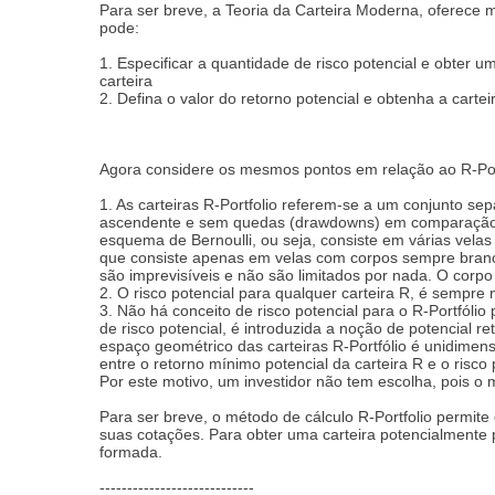
Para ser breve, a Teoria da Carteira Moderna, oferece mé
pode:
1. Especificar a quantidade de risco potencial e obter u
carteira
2. Defina o valor do retorno potencial e obtenha a carteir
Agora considere os mesmos pontos em relação ao R-Port
1. As carteiras R-Portfolio referem-se a um conjunto se
ascendente e sem quedas (drawdowns) em comparação com
esquema de Bernoulli, ou seja, consiste em várias velas
que consiste apenas em velas com corpos sempre brancos
são imprevisíveis e não são limitados por nada. O corpo
2. O risco potencial para qualquer carteira R, é sempre
3. Não há conceito de risco potencial para o R-Portfóli
de risco potencial, é introduzida a noção de potencial 
espaço geométrico das carteiras R-Portfólio é unidimens
entre o retorno mínimo potencial da carteira R e o risco
Por este motivo, um investidor não tem escolha, pois o 
Para ser breve, o método de cálculo R-Portfolio permite 
suas cotações. Para obter uma carteira potencialmente pio
formada.
----------------------------