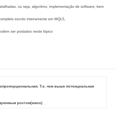
detalhadas, ou seja, algoritmo, implementação de software, bem
ompleto escrito inteiramente em MQL5,
podem ser postados neste tópico
опропорциональная. Т.е. чем
выше потенциальная
едленным ростом(имхо)