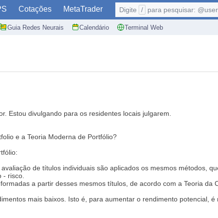
PS
Cotações
MetaTrader
Digite
/
para pesquisar: @user,
Guia Redes Neurais
Calendário
Terminal Web
. Estou divulgando para os residentes locais julgarem.
olio e a Teoria Moderna de Portfólio?
fólio:
e a avaliação de títulos individuais são aplicados os mesmos métodos, q
- risco.
ras formadas a partir desses mesmos títulos, de acordo com a Teoria d
ndimentos mais baixos. Isto é, para aumentar o rendimento potencial, é 