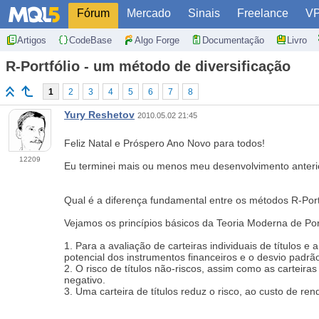
Fórum
Mercado
Sinais
Freelance
V
Artigos
CodeBase
Algo Forge
Documentação
Livro
R-Portfólio - um método de diversificação
1
2
3
4
5
6
7
8
Yury Reshetov
2010.05.02 21:45
Feliz Natal e Próspero Ano Novo para todos!
12209
Eu terminei mais ou menos meu desenvolvimento anterior
Qual é a diferença fundamental entre os métodos R-Portf
Vejamos os princípios básicos da Teoria Moderna de Port
1. Para a avaliação de carteiras individuais de títulos 
potencial dos instrumentos financeiros e o desvio padrão 
2. O risco de títulos não-riscos, assim como as cartei
negativo.
3. Uma carteira de títulos reduz o risco, ao custo de re