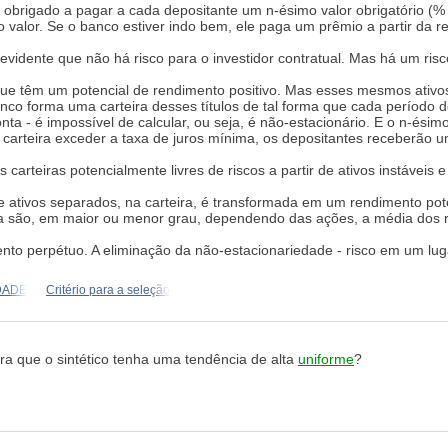
brigado a pagar a cada depositante um n-ésimo valor obrigatório (% 
 valor. Se o banco estiver indo bem, ele paga um prêmio a partir da re
evidente que não há risco para o investidor contratual. Mas há um risco
 têm um potencial de rendimento positivo. Mas esses mesmos ativos t
co forma uma carteira desses títulos de tal forma que cada período d
ta - é impossível de calcular, ou seja, é não-estacionário. E o n-és
rteira exceder a taxa de juros mínima, os depositantes receberão um 
 carteiras potencialmente livres de riscos a partir de ativos instáveis e
 ativos separados, na carteira, é transformada em um rendimento pot
a são, em maior ou menor grau, dependendo das ações, a média dos re
o perpétuo. A eliminação da não-estacionariedade - risco em um luga
IDADE
Critério para a seleção
a que o sintético tenha uma tendência de alta
uniforme
?