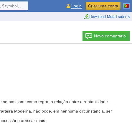
 $symbol, ...
Login
Criar uma conta
Download MetaTrader 5
Novo comentário
ue se baseiam, como regra: a relação entre a rentabilidade
a Carteira Moderna, não pode, em nenhuma circunstância, ser
necessário arriscar mais.