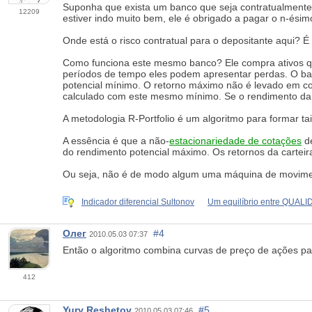
Suponha que exista um banco que seja contratualmente o
12209
estiver indo muito bem, ele é obrigado a pagar o n-ésimo
Onde está o risco contratual para o depositante aqui? É 
Como funciona este mesmo banco? Ele compra ativos que
períodos de tempo eles podem apresentar perdas. O ban
potencial mínimo. O retorno máximo não é levado em con
calculado com este mesmo mínimo. Se o rendimento da ca
A metodologia R-Portfolio é um algoritmo para formar tais
A essência é que a não-
estacionariedade de cotações
de
do rendimento potencial máximo. Os retornos da carteir
Ou seja, não é de modo algum uma máquina de moviment
Indicador diferencial Sultonov
Um equilíbrio entre QUAL
Олег
#4
2010.05.03 07:37
Então o algoritmo combina curvas de preço de ações par
412
Yury Reshetov
#5
2010.05.03 07:46