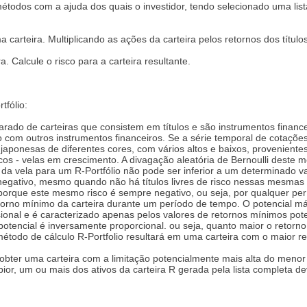
todos com a ajuda dos quais o investidor, tendo selecionado uma lista 
ma carteira. Multiplicando as ações da carteira pelos retornos dos títu
a. Calcule o risco para a carteira resultante.
fólio:
parado de carteiras que consistem em títulos e são instrumentos financ
 outros instrumentos financeiros. Se a série temporal de cotações 
 japonesas de diferentes cores, com vários altos e baixos, provenient
 - velas em crescimento. A divagação aleatória de Bernoulli deste me
 da vela para um R-Portfólio não pode ser inferior a um determinado va
 negativo, mesmo quando não há títulos livres de risco nessas mesmas 
o porque este mesmo risco é sempre negativo, ou seja, por qualquer pe
retorno mínimo da carteira durante um período de tempo. O potencial má
ional e é caracterizado apenas pelos valores de retornos mínimos poten
 potencial é inversamente proporcional. ou seja, quanto maior o retorn
método de cálculo R-Portfolio resultará em uma carteira com o maior re
obter uma carteira com a limitação potencialmente mais alta do menor r
r, um ou mais dos ativos da carteira R gerada pela lista completa deve 