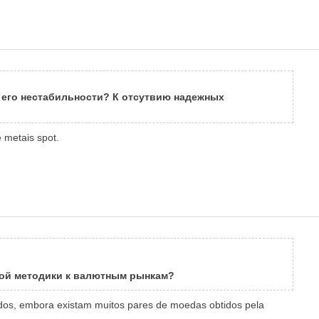
К его нестабильности? К отсутвию надежных
 metais spot.
ной методики к валютным рынкам?
edos, embora existam muitos pares de moedas obtidos pela