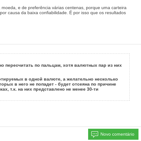
moeda, e de preferência várias centenas, porque uma carteira
por causa da baixa confiabilidade. É por isso que os resultados
о пересчитать по пальцам, хотя валютных пар из них
отируемых в одной валюте, а желательно несколько
рых в него не попадет - будет отсеяна по причине
, т.к. на них представлено не менее 30-ти
Novo comentário