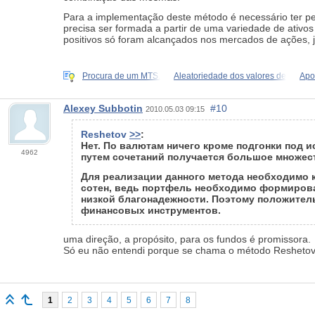
Para a implementação deste método é necessário ter pe
precisa ser formada a partir de uma variedade de ativos 
positivos só foram alcançados nos mercados de ações, 
Procura de um MTS.
Aleatoriedade dos valores de
Apo
Alexey Subbotin
#10
2010.05.03 09:15
Reshetov
>>
:
Нет. По валютам ничего кроме подгонки под 
4962
путем сочетаний получается большое множес
Для реализации данного метода необходимо 
сотен, ведь портфель необходимо формироват
низкой благонадежности. Поэтому положитель
финансовых инструментов.
uma direção, a propósito, para os fundos é promissora.
Só eu não entendi porque se chama o método Reshetov:
1
2
3
4
5
6
7
8