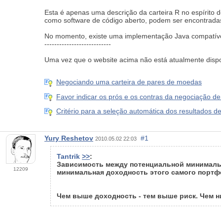
Esta é apenas uma descrição da carteira R no espírito 
como software de código aberto, podem ser encontrad
No momento, existe uma implementação Java compatível
---------------------------
Uma vez que o website acima não está atualmente dispo
Negociando uma carteira de pares de moedas
Favor indicar os prós e os contras da negociação de 
Critério para a seleção automática dos resultados de
Yury Reshetov
#1
2010.05.02 22:03
Tantrik
>>
:
Зависимость между потенциальной минимальн
12209
минимальная доходность этого самого портфе
Чем выше доходность - тем выше риск. Чем 