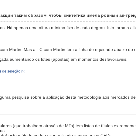
 акций таким образом, чтобы синтетика имела ровный ап-тре
lhos. Há apenas uma altura mínima fixa de cada degrau. Isto torna a a
om Martin. Mas a TC com Martin tem a linha de equidade abaixo do sal
cançada aumentando os lotes (apostas) em momentos desfavoráveis.
os de seleção no
alguma pesquisa sobre a aplicação desta metodologia aos mercados de
ulares (que trabalham através de MTs) tem listas de títulos extremam
os.
 fato) este método poderia ser aplicado a moedas ou CFDs.