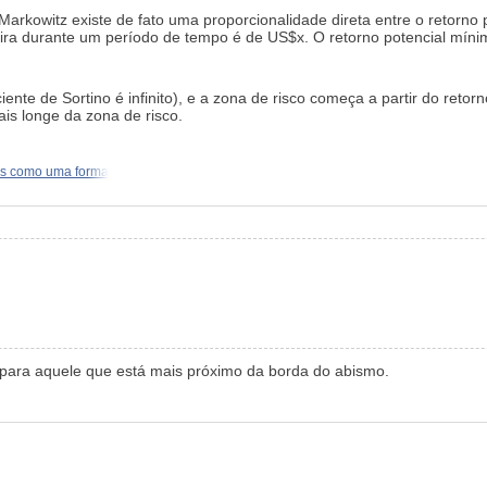
owitz existe de fato uma proporcionalidade direta entre o retorno pote
eira durante um período de tempo é de US$x. O retorno potencial míni
ente de Sortino é infinito), e a zona de risco começa a partir do reto
is longe da zona de risco.
cas como uma forma
 para aquele que está mais próximo da borda do abismo.