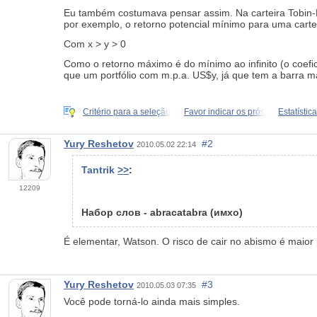
Eu também costumava pensar assim. Na carteira Tobin-Mark
por exemplo, o retorno potencial mínimo para uma cart
Com x > y > 0
Como o retorno máximo é do mínimo ao infinito (o coefici
que um portfólio com m.p.a. US$y, já que tem a barra ma
Critério para a seleção
Favor indicar os prós
Estatísti
Yury Reshetov
#2
2010.05.02 22:14
Tantrik
>>
:
12209
Набор слов - abracatabra (имхо)
É elementar, Watson. O risco de cair no abismo é maior
Yury Reshetov
#3
2010.05.03 07:35
Você pode torná-lo ainda mais simples.