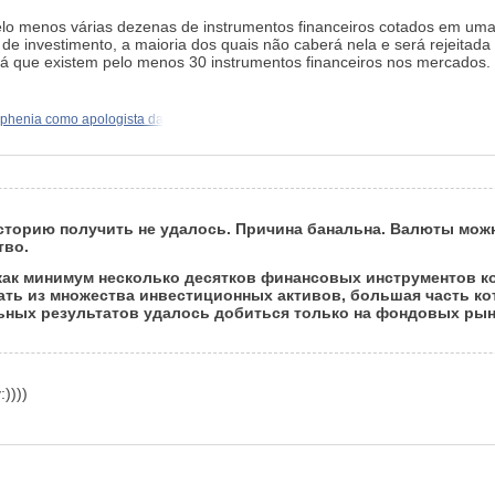
lo menos várias dezenas de instrumentos financeiros cotados em uma 
de investimento, a maioria dos quais não caberá nela e será rejeitada 
já que existem pelo menos 30 instrumentos financeiros nos mercados.
phenia como apologista da
историю получить не удалось. Причина банальна. Валюты можн
тво.
как минимум несколько десятков финансовых инструментов к
ь из множества инвестиционных активов, большая часть кото
ных результатов удалось добиться только на фондовых рынках
))))