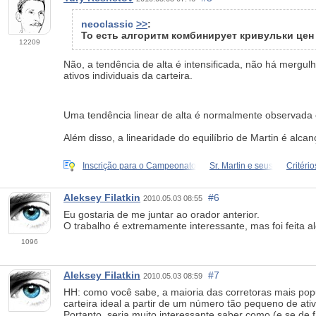
neoclassic
>>
:
То есть алгоритм комбинирует кривульки цен
12209
Não, a tendência de alta é intensificada, não há mergu
ativos individuais da carteira.
Uma tendência linear de alta é normalmente observada c
Além disso, a linearidade do equilíbrio de Martin é al
Inscrição para o Campeonato
Sr. Martin e seus
Critéri
Aleksey Filatkin
#6
2010.05.03 08:55
Eu gostaria de me juntar ao orador anterior.
O trabalho é extremamente interessante, mas foi feita 
1096
Aleksey Filatkin
#7
2010.05.03 08:59
HH: como você sabe, a maioria das corretoras mais pop
carteira ideal a partir de um número tão pequeno de ativ
Portanto, seria muito interessante saber como (e se de