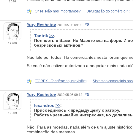
1096
Crise: Não nos importamos?
Divulgação do comércio no
Yury Reshetov
#8
2010.05.03 09:02
Tantrik
>>
:
Полность с Вами. Но Маэсто мы на форе. И в
12209
безрисковых активов?
Não fale por todos. Há comerciantes neste fórum que 
Se você não estiver autorizado a negociar mais nada alé
[FOREX - Tendências, previsões
Sistemas comerciais ba
Yury Reshetov
#9
2010.05.03 09:12
lexandros
>>
:
Присоединюсь к предыдущему оратору.
12209
Работа чрезвычайно интересная, но делалис
Não. Para as moedas, nada além de um ajuste histórico
combinação das mesmas.