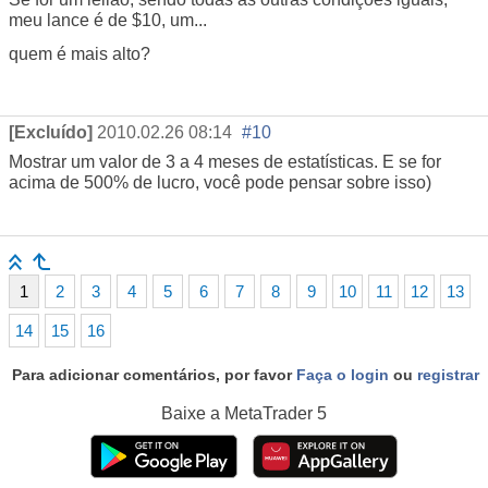
meu lance é de $10, um...
quem é mais alto?
[Excluído]
2010.02.26 08:14
#10
Mostrar um valor de 3 a 4 meses de estatísticas. E se for
acima de 500% de lucro, você pode pensar sobre isso)
1
2
3
4
5
6
7
8
9
10
11
12
13
14
15
16
Para adicionar comentários, por favor
Faça o login
ou
registrar
Baixe a
MetaTrader 5