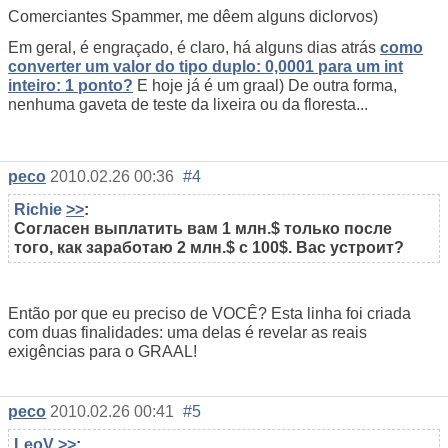
Comerciantes Spammer, me dêem alguns diclorvos)
Em geral, é engraçado, é claro, há alguns dias atrás
como
converter um valor do tipo duplo: 0,0001 para um int
inteiro: 1 ponto?
E hoje já é um graal) De outra forma,
nenhuma gaveta de teste da lixeira ou da floresta...
peco
2010.02.26 00:36
#4
Richie
>>
:
Согласен выплатить вам 1 млн.$ только после
того, как заработаю 2 млн.$ с 100$. Вас устроит?
Então por que eu preciso de VOCÊ? Esta linha foi criada
com duas finalidades: uma delas é revelar as reais
exigências para o GRAAL!
peco
2010.02.26 00:41
#5
LeoV
>>
: