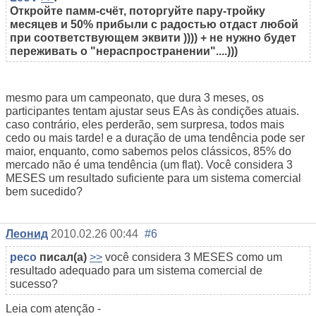
Откройте памм-счёт, поторгуйте пару-тройку
месяцев и 50% прибыли с радостью отдаст любой
при соответствующем эквити )))) + не нужно будет
переживать о "нераспространении"....)))
mesmo para um campeonato, que dura 3 meses, os
participantes tentam ajustar seus EAs às condições atuais.
caso contrário, eles perderão, sem surpresa, todos mais
cedo ou mais tarde! e a duração de uma tendência pode ser
maior, enquanto, como sabemos pelos clássicos, 85% do
mercado não é uma tendência (um flat). Você considera 3
MESES um resultado suficiente para um sistema comercial
bem sucedido?
Леонид
2010.02.26 00:44
#6
peco
писал(а)
>>
você considera 3 MESES como um
resultado adequado para um sistema comercial de
sucesso?
Leia com atenção -