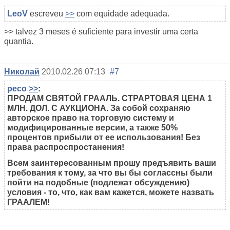
LeoV
escreveu
>>
com equidade adequada.
>> talvez 3 meses é suficiente para investir uma certa
quantia.
Николай
2010.02.26 07:13
#7
peco
>>
:
ПРОДАМ СВЯТОЙ ГРААЛЬ. СТРАРТОВАЯ ЦЕНА 1
МЛН. ДОЛ. С АУКЦИОНА. За собой сохраняю
авторское право на торговую систему и
модифицированные версии, а также 50%
процентов прибыли от ее использования! Без
права распроспростанения!
Всем заинтересованным прошу предъявить ваши
требования к тому, за что вы бы соглассны были
пойти на подобные (подлежат обсуждению)
условия - то, что, как вам кажется, можете назвать
ГРААЛЕМ!