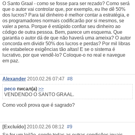
O Santo Graal - como se fosse para ser rezado? Como será
que o autor vai controlar que, por exemplo, eu lhe dê 50%
dos lucros? Para tal dinheiro é melhor contar a estratégia, e
os programadores normais codificarão por si mesmos, se
valer a pena. Porque é estúpido confiar seu dinheiro ao
código de outra pessoa. Bem, parece um esquema. Que
garantia o autor dá de que não haverá uma ameixa? O autor
concorda em dividir 50% dos lucros e perdas? Por mil libras
ele estabelece exigências tão altas! E se o sistema é
lucrativo, por que vendê-lo? Coloque-o no real e navegue
em paz.
Alexander
2010.02.26 07:47
#8
peco
писал(а)
>>
VENDENDO O SANTO GRAAL.
Como você prova que é sagrado?
[Excluído]
2010.02.26 08:12
#9
Se for um leilão, sendo todas as outras condições iguais,