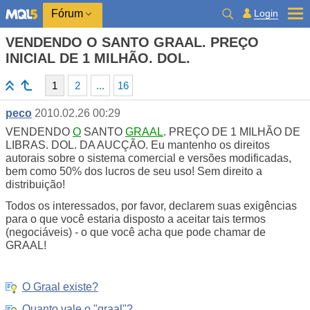
Login
Fórum
VENDENDO O SANTO GRAAL. PREÇO
INICIAL DE 1 MILHÃO. DOL.
1
2
...
16
peco
2010.02.26 00:29
VENDENDO
O
SANTO
GRAAL
. PREÇO DE 1 MILHÃO DE
LIBRAS. DOL. DA AUCÇÃO. Eu mantenho os direitos
autorais sobre o sistema comercial e versões modificadas,
bem como 50% dos lucros de seu uso! Sem direito a
distribuição!
Todos os interessados, por favor, declarem suas exigências
para o que você estaria disposto a aceitar tais termos
(negociáveis) - o que você acha que pode chamar de
GRAAL!
O Graal existe?
Quanto vale o "graal"?