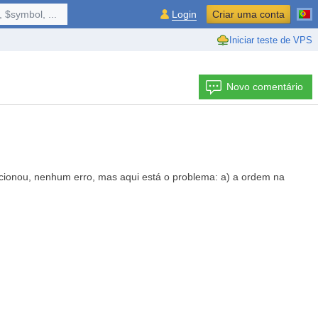
 $symbol, ...
Login
Criar uma conta
Iniciar teste de VPS
Novo comentário
cionou, nenhum erro, mas aqui está o problema: a) a ordem na