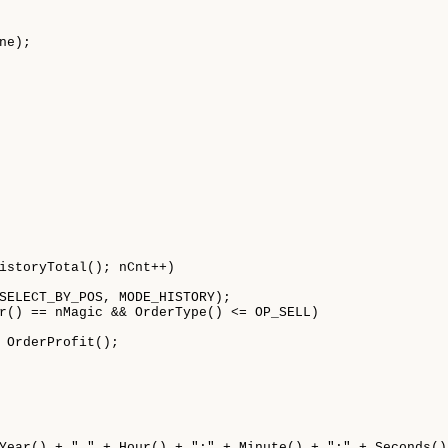
Year() + " " + Hour() + ":" + Minute() + ":" + Seconds())