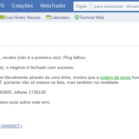
PS
Cotações
MetaTrader
Digite
/
para pesquisar: @user,
Guia Redes Neurais
Calendário
Terminal Web
recebo (não é a primeira vez): Ping falhou
da), o negócio é fechado com sucesso.
uei literalmente através de uma linha, mostra que a
ordem de envio
fun
T, portanto não só estava na lista, mas também na realidade.
142605, bilhete 1728130
eiro post sobre este erro.
N MARKET>