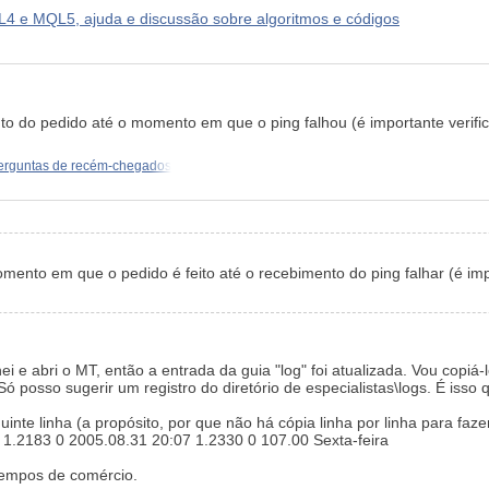
 e MQL5, ajuda e discussão sobre algoritmos e códigos
do pedido até o momento em que o ping falhou (é importante verifica
erguntas de recém-chegados
ento em que o pedido é feito até o recebimento do ping falhar (é impo
i e abri o MT, então a entrada da guia "log" foi atualizada. Vou copi
Só posso sugerir um registro do diretório de especialistas\logs. É iss
inte linha (a propósito, por que não há cópia linha por linha para faze
1.2183 0 2005.08.31 20:07 1.2330 0 107.00 Sexta-feira
tempos de comércio.