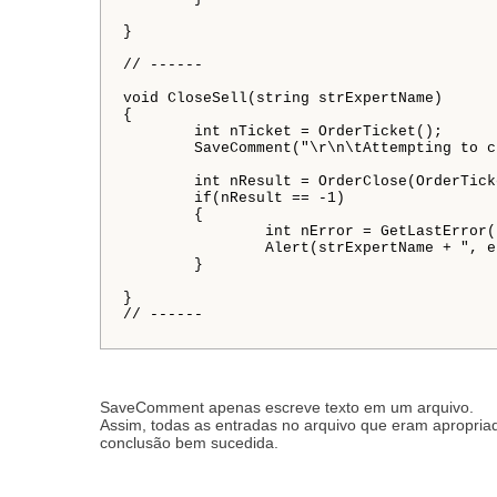
}

// ------

void CloseSell(string strExpertName)

{

	int nTicket = OrderTicket();

	SaveComment("\r\n\tAttempting to close short position, ticket: " + nTicket);

	int nResult = OrderClose(OrderTicket(), OrderLots(), Ask, nSlip, OrangeRed);

	if(nResult == -1)

	{

		int nError = GetLastError();

		Alert(strExpertName + ", error: " + nError);

	}

}

// ------

SaveComment apenas escreve texto em um arquivo.
Assim, todas as entradas no arquivo que eram apropria
conclusão bem sucedida.