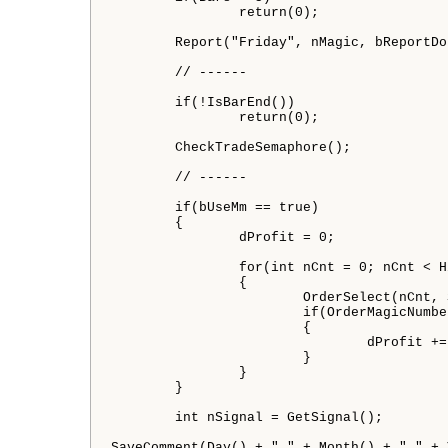
		return(0);

	Report("Friday", nMagic, bReportDone);

	// ------

	if(!IsBarEnd())

		return(0);

	CheckTradeSemaphore();

	// ------

	if(bUseMm == true)

	{

		dProfit = 0;

		for(int nCnt = 0; nCnt < HistoryTotal(); nCnt++)

		{

			OrderSelect(nCnt, SELECT_BY_POS, MODE_HISTORY);

			if(OrderMagicNumber() == nMagic && OrderType() <= OP_SELL)

			{

				dProfit += OrderProfit();

			}

		}

	}

	int nSignal = GetSignal();

SaveComment(Day() + "." + Month() + "." + 