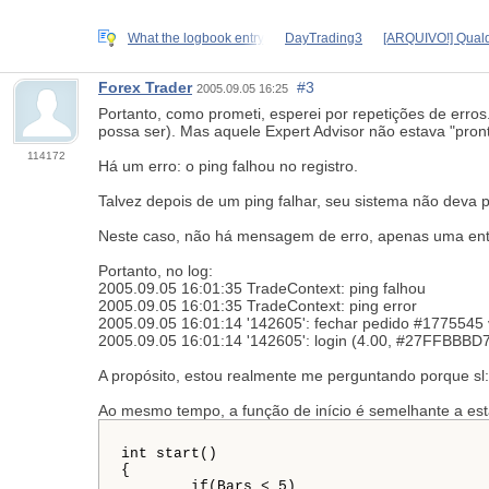
What the logbook entry
DayTrading3
[ARQUIVO!] Qualq
Forex Trader
#3
2005.09.05 16:25
Portanto, como prometi, esperei por repetições de erro
possa ser). Mas aquele Expert Advisor não estava "pron
114172
Há um erro: o ping falhou no registro.
Talvez depois de um ping falhar, seu sistema não deva 
Neste caso, não há mensagem de erro, apenas uma entr
Portanto, no log:
2005.09.05 16:01:35 TradeContext: ping falhou
2005.09.05 16:01:35 TradeContext: ping error
2005.09.05 16:01:14 '142605': fechar pedido #1775545 
2005.09.05 16:01:14 '142605': login (4.00, #27FFBBBD
A propósito, estou realmente me perguntando porque sl:
Ao mesmo tempo, a função de início é semelhante a est
int start()

{

	if(Bars < 5)
