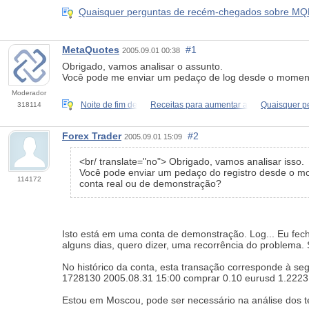
Quaisquer perguntas de recém-chegados sobre MQL4
MetaQuotes
#1
2005.09.01 00:38
Obrigado, vamos analisar o assunto.
Você pode me enviar um pedaço de log desde o momento 
Moderador
Noite de fim de
Receitas para aumentar a
Quaisquer p
318114
Forex Trader
#2
2005.09.01 15:09
<br/ translate="no"> Obrigado, vamos analisar isso.
Você pode enviar um pedaço do registro desde o mom
114172
conta real ou de demonstração?
Isto está em uma conta de demonstração. Log... Eu feche
alguns dias, quero dizer, uma recorrência do problema. 
No histórico da conta, esta transação corresponde à segu
1728130 2005.08.31 15:00 comprar 0.10 eurusd 1.2223 
Estou em Moscou, pode ser necessário na análise dos 