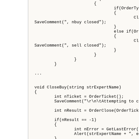
			{

				if(OrderType() == OP_BUY)

				{

					CloseBuy("Friday");

SaveComment(", nbuy closed"); 

				}

				else if(OrderType() == OP_SELL)

				{

					CloseSell("Friday");

SaveComment(", sell closed");

				}

			}

		}

	}

...

void CloseBuy(string strExpertName)

{

	int nTicket = OrderTicket();

	SaveComment("\r\n\tAttempting to close long position, ticket: " + nTicket);

	int nResult = OrderClose(OrderTicket(), OrderLots(), Bid, nSlip, Aqua);

	if(nResult == -1)

	{

		int nError = GetLastError();

		Alert(strExpertName + ", error: " + nError);

	}
