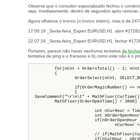
Observe que o consultor especializado fechou o comérci
seja, imediatamente, dentro de segundos após reiniciar
Agora olhamos o tronco (o tronco inteiro), mas é de 14
17:00:18 _Sexta-feira_Expert EURUSD,H1: abrir #1728
...
22:07:24 _Sexta-feira_Expert EURUSD,H1: fechar #172
Portanto, parece não haver nenhuma tentativa
de fecha
tentativa de ping e o fracasso e b) como este não é o p
	for(nCnt = OrdersTotal() - 1; nCnt >= 0; nCnt--)

	{

		OrderSelect(nCnt, SELECT_BY_POS, MODE_TRADES);

		if(OrderMagicNumber() == nMagic)

		{

SaveComment("\r\n\t" + MathFloor(CurTime()
	MathFloor(OrderOpenTime() / 3600) + " >= " + nHoursToHold);

			int nCurHour = TimeHour(CurTime());

			int nOrderOpenHour = TimeHour(OrderOpenTime());

			if(nOrderOpenHour > nCurHour)

				nCurHour += 24;

			// if(MathFloor(CurTime() / 3600) - MathFloor(OrderOpenTime() / 3600) >= nHoursToHold)

			if(nCurHour - nOrderOpenHour >= nHoursToHold) 
