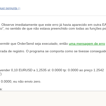
uer pergunta de
s. Observe imediatamente que este erro já havia aparecido em outra E
to", no sentido de que não estava preenchido com todas as funções pos
permitir que OrderSend seja executado, então
uma mensagem de erro
ada de registro. O programa se comporta como se tivesse conseguido
vender 0,10 EURUSD a 1,2535 sl: 0.0000 tp: 0.0000 ao preço 1.2542
7)
 0.0000, eu não envio zero.
a: