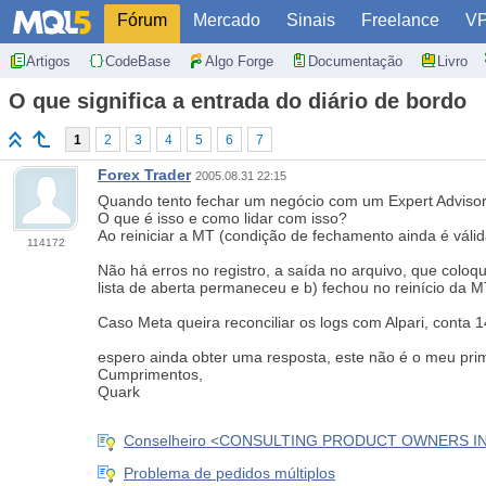
Fórum
Mercado
Sinais
Freelance
V
Artigos
CodeBase
Algo Forge
Documentação
Livro
O que significa a entrada do diário de bordo
1
2
3
4
5
6
7
Forex Trader
2005.08.31 22:15
Quando tento fechar um negócio com um Expert Advisor, 
O que é isso e como lidar com isso?
Ao reiniciar a MT (condição de fechamento ainda é váli
114172
Não há erros no registro, a saída no arquivo, que coloq
lista de aberta permaneceu e b) fechou no reinício da M
Caso Meta queira reconciliar os logs com Alpari, conta 
espero ainda obter uma resposta, este não é o meu prim
Cumprimentos,
Quark
Conselheiro <CONSULTING PRODUCT OWNERS I
Problema de pedidos múltiplos