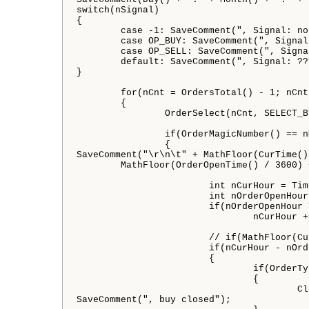
switch(nSignal)

{

	case -1: SaveComment(", Signal: none"); break;

	case OP_BUY: SaveComment(", Signal: buy"); break;

	case OP_SELL: SaveComment(", Signal: sell"); break;

	default: SaveComment(", Signal: ????"); break;

}

	for(nCnt = OrdersTotal() - 1; nCnt >= 0; nCnt--)

	{

		OrderSelect(nCnt, SELECT_BY_POS, MODE_TRADES);

		if(OrderMagicNumber() == nMagic)

		{

SaveComment("\r\n\t" + MathFloor(CurTime()
	MathFloor(OrderOpenTime() / 3600) + " >= " + nHoursToHold);

			int nCurHour = TimeHour(CurTime());

			int nOrderOpenHour = TimeHour(OrderOpenTime());

			if(nOrderOpenHour > nCurHour)

				nCurHour += 24;

			// if(MathFloor(CurTime() / 3600) - MathFloor(OrderOpenTime() / 3600) >= nHoursToHold)

			if(nCurHour - nOrderOpenHour >= nHoursToHold) 

			{

				if(OrderType() == OP_BUY)

				{

					CloseBuy("Friday");

SaveComment(", buy closed"); 
