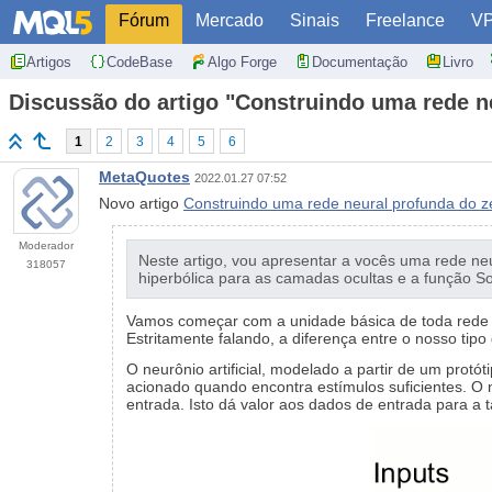
Fórum
Mercado
Sinais
Freelance
V
Artigos
CodeBase
Algo Forge
Documentação
Livro
Discussão do artigo "Construindo uma rede 
1
2
3
4
5
6
MetaQuotes
2022.01.27 07:52
Novo artigo
Construindo uma rede neural profunda do 
Moderador
Neste artigo, vou apresentar a vocês uma rede ne
318057
hiperbólica para as camadas ocultas e a função S
Vamos começar com a unidade básica de toda rede n
Estritamente falando, a diferença entre o nosso tipo
O neurônio artificial, modelado a partir de um pro
acionado quando encontra estímulos suficientes. O
entrada. Isto dá valor aos dados de entrada para a