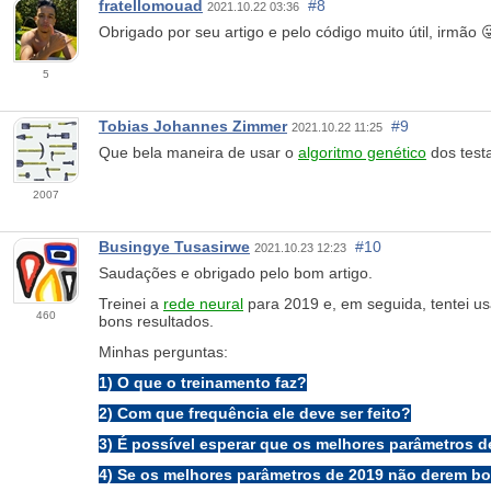
fratellomouad
#8
2021.10.22 03:36
Obrigado por seu artigo e pelo código muito útil, irmão 
5
Tobias Johannes Zimmer
#9
2021.10.22 11:25
Que bela maneira de usar o
algoritmo genético
dos test
2007
Busingye Tusasirwe
#10
2021.10.23 12:23
Saudações e obrigado pelo bom artigo.
Treinei a
rede neural
para 2019 e, em seguida, tentei us
460
bons resultados.
Minhas perguntas:
1) O que o treinamento faz?
2) Com que frequência ele deve ser feito?
3) É possível esperar que os melhores parâmetros
4) Se os melhores parâmetros de 2019 não derem bon