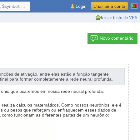
 $symbol, ...
Login
Criar uma conta
Iniciar teste de VPS
Novo comentário
ções de ativação, entre elas estão a função tangente
final para formar completamente a rede neural profunda.
urônio que usaremos em nossa rede neural profunda.
e realiza cálculos matemáticos. Como nossos neurônios, ele é
tes ou pesos que reforçam ou enfraquecem esses dados de
ra como funcionam as diferentes partes de um neurônio: