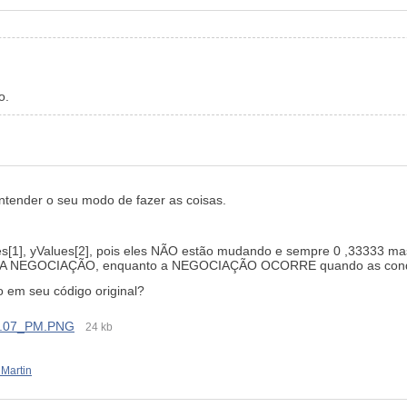
o.
ntender o seu modo de fazer as coisas.
s[1],
yValues[2]
,
pois eles NÃO estão mudando e sempre
0
,33333 ma
MA NEGOCIAÇÃO, enquanto a NEGOCIAÇÃO OCORRE quando as condi
 em seu código original?
1.07_PM.PNG
24 kb
 Martin