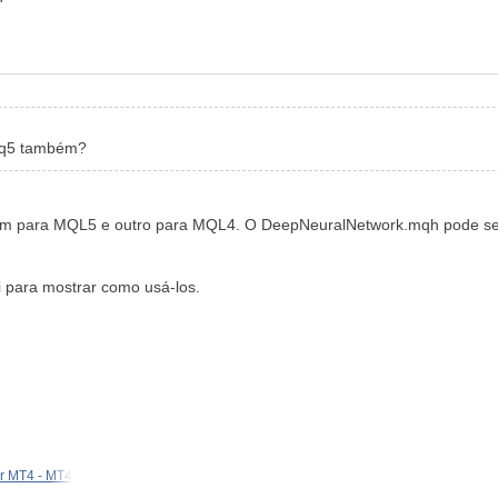
 mq5 também?
o. Um para MQL5 e outro para MQL4. O DeepNeuralNetwork.mqh pode se
 para mostrar como usá-los.
r MT4 - MT4