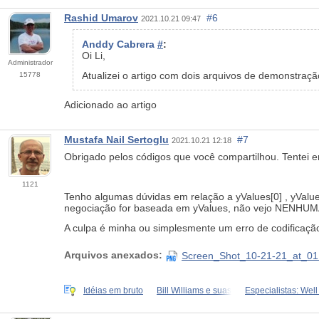
Rashid Umarov
#6
2021.10.21 09:47
Anddy Cabrera
#
:
Oi Li,
Administrador
Atualizei o artigo com dois arquivos de demonstraçã
15778
Adicionado ao artigo
Mustafa Nail Sertoglu
#7
2021.10.21 12:18
Obrigado pelos códigos que você compartilhou. Tentei e
1121
Tenho algumas dúvidas em relação a yValues[0] ,
yValue
negociação for baseada em
yValues, não vejo NENHU
A culpa é minha ou simplesmente um erro de codificação
Arquivos anexados:
Screen_Shot_10-21-21_at_0
Idéias em bruto
Bill Williams e suas
Especialistas: Well