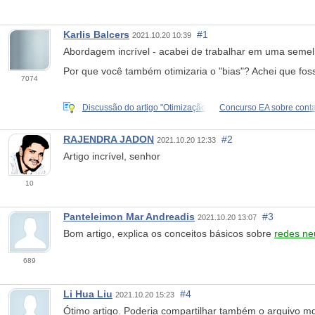
Karlis Balcers
#1
2021.10.20 10:39
Abordagem incrível - acabei de trabalhar em uma semel
Por que você também otimizaria o "bias"? Achei que foss
7074
Discussão do artigo "Otimização
Concurso EA sobre cont
RAJENDRA JADON
#2
2021.10.20 12:33
Artigo incrível, senhor
10
Panteleimon Mar Andreadis
#3
2021.10.20 13:07
Bom artigo, explica os conceitos básicos sobre
redes ne
689
Li Hua Liu
#4
2021.10.20 15:23
Ótimo
artigo
. Poderia compartilhar também o arquivo m