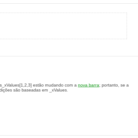
s_xValues
[1,2,3] estão mudando com a
nova barra
;
portanto, se a
ções são baseadas em _xValues
.