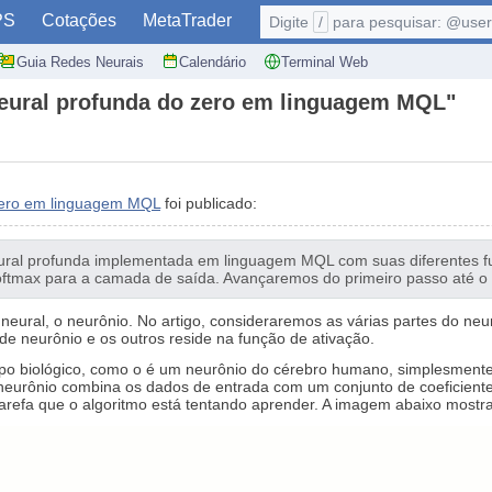
PS
Cotações
MetaTrader
Digite
/
para pesquisar: @user,
Guia Redes Neurais
Calendário
Terminal Web
neural profunda do zero em linguagem MQL"
zero em linguagem MQL
foi publicado:
ural profunda implementada em linguagem MQL com suas diferentes fun
oftmax para a camada de saída. Avançaremos do primeiro passo até o 
eural, o neurônio. No artigo, consideraremos as várias partes do ne
 de neurônio e os outros reside na função de ativação.
tótipo biológico, como o é um neurônio do cérebro humano, simplesment
 neurônio combina os dados de entrada com um conjunto de coeficien
 tarefa que o algoritmo está tentando aprender. A imagem abaixo most