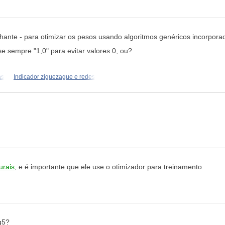
hante - para otimizar os pesos usando algoritmos genéricos incorpor
e sempre "1,0" para evitar valores 0, ou?
as
Indicador ziguezague e redes
urais
, e é importante que ele use o otimizador para treinamento.
q5?