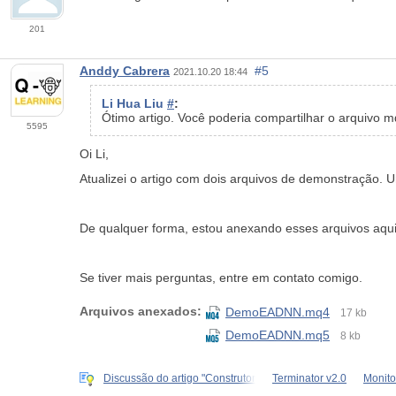
201
Anddy Cabrera
#5
2021.10.20 18:44
Li Hua Liu
#
:
Ótimo
artigo
. Você poderia compartilhar o arquivo
5595
Oi Li,
Atualizei o artigo com dois arquivos de demonstraçã
De qualquer forma, estou anexando esses arquivos aqui
Se tiver mais perguntas, entre em contato comigo.
Arquivos anexados:
DemoEADNN.mq4
17 kb
DemoEADNN.mq5
8 kb
Discussão do artigo "Construtor
Terminator v2.0
Monito