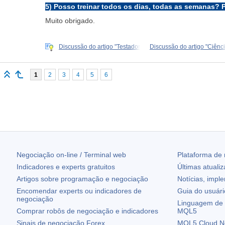
5) Posso treinar todos os dias, todas as semanas? 
Muito obrigado.
Discussão do artigo "Testador
Discussão do artigo "Ciênc
1
2
3
4
5
6
Negociação on-line / Terminal web
Plataforma de
Indicadores e experts gratuitos
Últimas atuali
Artigos sobre programação e negociação
Notícias, impl
Encomendar experts ou indicadores de
Guia do usuár
negociação
Linguagem de 
Comprar robôs de negociação e indicadores
MQL5
Sinais de negociação Forex
MQL5 Cloud N